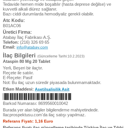
Tedavide hemen mide boşaltılır (hasta deprese değilse) ve
kuvvetli alkali diürez sağlanır.
Bazı ciddi durumlarda hemodiyaliz gerekli olabilir.
Atc Kodu:
B01AC06
Üretici Firma:
Atabay İlaç Fabrikası A.Ş.
Telefon:
(216) 326 69 65
Email:
info@atabay.com
İlaç Bilgileri
(Güncelleme Tarihi:10.2.2023)
Ataspin 80 Mg 20 Tablet
Yerli, Beşeri bir ilaçtır.
Reçete ile satılır.
E-Reçete: Pasif
Not: Bu ilaç uzun süredir piyasada bulunmamaktadır.
Etken Maddesi:
Asetilsalisilik Asit
Barkod Numarası: 8699560010042
Burada yer alan bilgiler bilgilendirme mahiyetindedir.
Ilacprospektusu.com'da ilaç satışı yapılmaz.
Referans Fiyatı: 1,16 Euro
Referans fiyatı ilaç güncelleme tarihinde Türkiye İlaç ve Tıbbi