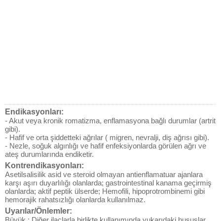
Endikasyonları:
- Akut veya kronik romatizma, enflamasyona bağlı durumlar (artrit
gibi).
- Hafif ve orta şiddetteki ağrılar ( migren, nevralji, diş ağrısı gibi).
- Nezle, soğuk algınlığı ve hafif enfeksiyonlarda görülen ağrı ve
ateş durumlarında endiketir.
Kontrendikasyonları:
Asetilsalisilik asid ve steroid olmayan antienflamatuar ajanlara
karşı aşırı duyarlılığı olanlarda; gastrointestinal kanama geçirmiş
olanlarda; aktif peptik ülserde; Hemofili, hipoprotrombinemi gibi
hemorajik rahatsızlığı olanlarda kullanılmaz.
Uyarılar/Önlemler:
Büyük : Diğer ilaçlarla birlikte kullanımında yukarıdaki hususlar