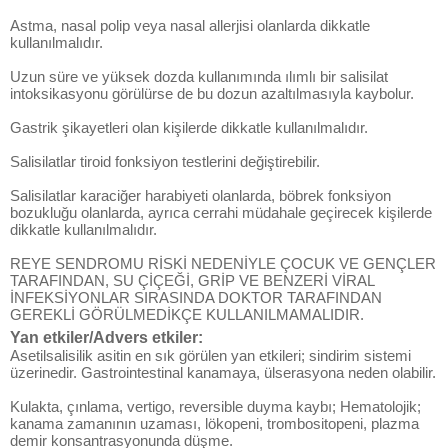
Astma, nasal polip veya nasal allerjisi olanlarda dikkatle
kullanılmalıdır.
Uzun süre ve yüksek dozda kullanımında ılımlı bir salisilat
intoksikasyonu görülürse de bu dozun azaltılmasıyla kaybolur.
Gastrik şikayetleri olan kişilerde dikkatle kullanılmalıdır.
Salisilatlar tiroid fonksiyon testlerini değiştirebilir.
Salisilatlar karaciğer harabiyeti olanlarda, böbrek fonksiyon
bozukluğu olanlarda, ayrıca cerrahi müdahale geçirecek kişilerde
dikkatle kullanılmalıdır.
REYE SENDROMU RİSKİ NEDENİYLE ÇOCUK VE GENÇLER
TARAFINDAN, SU ÇİÇEĞİ, GRİP VE BENZERİ VİRAL
İNFEKSİYONLAR SIRASINDA DOKTOR TARAFINDAN
GEREKLİ GÖRÜLMEDİKÇE KULLANILMAMALIDIR.
Yan etkiler/Advers etkiler:
Asetilsalisilik asitin en sık görülen yan etkileri; sindirim sistemi
üzerinedir. Gastrointestinal kanamaya, ülserasyona neden olabilir.
Kulakta, çınlama, vertigo, reversible duyma kaybı; Hematolojik;
kanama zamanının uzaması, lökopeni, trombositopeni, plazma
demir konsantrasyonunda düşme.