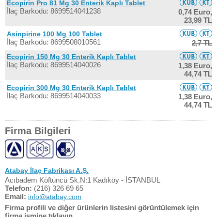
Ecopirin Pro 81 Mg 30 Enterik Kaplı Tablet
İlaç Barkodu: 8699514041238
0,74 Euro,
23,99 TL
Asinpirine 100 Mg 100 Tablet
İlaç Barkodu: 8699508010561
2,7 TL
Ecopirin 150 Mg 30 Enterik Kaplı Tablet
İlaç Barkodu: 8699514040026
1,38 Euro,
44,74 TL
Ecopirin 300 Mg 30 Enterik Kaplı Tablet
İlaç Barkodu: 8699514040033
1,38 Euro,
44,74 TL
Firma Bilgileri
Atabay İlaç Fabrikası A.Ş.
Acıbadem Köftüncü Sk.N:1 Kadıköy - İSTANBUL
Telefon:
(216) 326 69 65
Email:
info@atabay.com
Firma profili ve diğer ürünlerin listesini görüntülemek için
firma ismine tıklayın