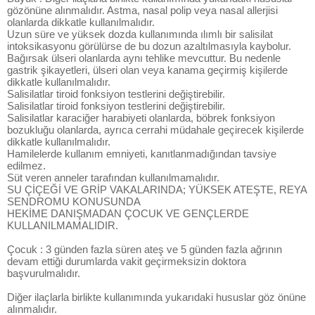
gözönüne alınmalıdır. Astma, nasal polip veya nasal allerjisi
olanlarda dikkatle kullanılmalıdır.
Uzun süre ve yüksek dozda kullanımında ılımlı bir salisilat
intoksikasyonu görülürse de bu dozun azaltılmasıyla kaybolur.
Bağırsak ülseri olanlarda aynı tehlike mevcuttur. Bu nedenle
gastrik şikayetleri, ülseri olan veya kanama geçirmiş kişilerde
dikkatle kullanılmalıdır.
Salisilatlar tiroid fonksiyon testlerini değiştirebilir.
Salisilatlar tiroid fonksiyon testlerini değiştirebilir.
Salisilatlar karaciğer harabiyeti olanlarda, böbrek fonksiyon
bozukluğu olanlarda, ayrıca cerrahi müdahale geçirecek kişilerde
dikkatle kullanılmalıdır.
Hamilelerde kullanım emniyeti, kanıtlanmadığından tavsiye
edilmez.
Süt veren anneler tarafından kullanılmamalıdır.
SU ÇİÇEĞİ VE GRİP VAKALARINDA; YÜKSEK ATEŞTE, REYA
SENDROMU KONUSUNDA
HEKİME DANIŞMADAN ÇOCUK VE GENÇLERDE
KULLANILMAMALIDIR.
Çocuk : 3 günden fazla süren ateş ve 5 günden fazla ağrının
devam ettiği durumlarda vakit geçirmeksizin doktora
başvurulmalıdır.
Diğer ilaçlarla birlikte kullanımında yukarıdaki hususlar göz önüne
alınmalıdır.