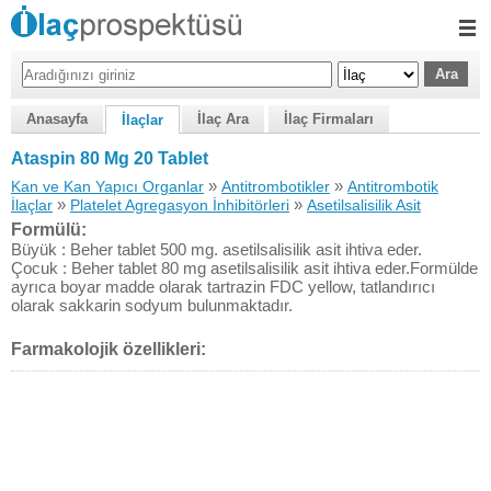
Anasayfa
İlaç Ara
İlaç Firmaları
İlaçlar
Ataspin 80 Mg 20 Tablet
»
»
Kan ve Kan Yapıcı Organlar
Antitrombotikler
Antitrombotik
»
»
İlaçlar
Platelet Agregasyon İnhibitörleri
Asetilsalisilik Asit
Formülü:
Büyük : Beher tablet 500 mg. asetilsalisilik asit ihtiva eder.
Çocuk : Beher tablet 80 mg asetilsalisilik asit ihtiva eder.Formülde
ayrıca boyar madde olarak tartrazin FDC yellow, tatlandırıcı
olarak sakkarin sodyum bulunmaktadır.
Farmakolojik özellikleri: