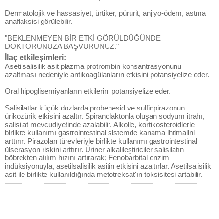
Dermatolojik ve hassasiyet, ürtiker, pürurit, anjiyo-ödem, astma
anaflaksisi görülebilir.
"BEKLENMEYEN BİR ETKİ GÖRÜLDÜĞÜNDE
DOKTORUNUZA BAŞVURUNUZ."
İlaç etkileşimleri:
Asetilsalisilik asit plazma protrombin konsantrasyonunu
azaltması nedeniyle antikoagülanların etkisini potansiyelize eder.
Oral hipoglisemiyanların etkilerini potansiyelize eder.
Salisilatlar küçük dozlarda probenesid ve sulfinpirazonun
ürikozürik etkisini azaltır. Spiranolaktonla oluşan sodyum itrahı,
salisilat mevcudiyetinde azalabilir. Alkolle, kortikosteroidlerle
birlikte kullanımı gastrointestinal sistemde kanama ihtimalini
arttırır. Pirazolan türevleriyle birlikte kullanımı gastrointestinal
ülserasyon riskini arttırır. Üriner alkalileştiriciler salisilatın
böbrekten atılım hızını artırarak; Fenobarbital enzim
indüksiyonuyla, asetilsalisilik asitin etkisini azaltırlar. Asetilsalisilik
asit ile birlikte kullanıldığında metotreksat'ın toksisitesi artabilir.