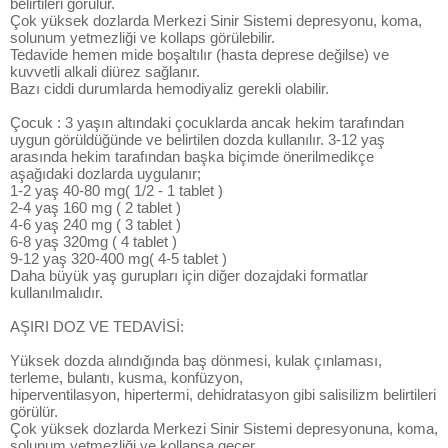
belirtileri görülür.
Çok yüksek dozlarda Merkezi Sinir Sistemi depresyonu, koma,
solunum yetmezliği ve kollaps görülebilir.
Tedavide hemen mide boşaltılır (hasta deprese değilse) ve
kuvvetli alkali diürez sağlanır.
Bazı ciddi durumlarda hemodiyaliz gerekli olabilir.
Çocuk : 3 yaşın altındaki çocuklarda ancak hekim tarafından
uygun görüldüğünde ve belirtilen dozda kullanılır. 3-12 yaş
arasında hekim tarafından başka biçimde önerilmedikçe
aşağıdaki dozlarda uygulanır;
1-2 yaş 40-80 mg( 1/2 - 1 tablet )
2-4 yaş 160 mg ( 2 tablet )
4-6 yaş 240 mg ( 3 tablet )
6-8 yaş 320mg ( 4 tablet )
9-12 yaş 320-400 mg( 4-5 tablet )
Daha büyük yaş gurupları için diğer dozajdaki formatlar
kullanılmalıdır.
AŞIRI DOZ VE TEDAVİSİ:
Yüksek dozda alındığında baş dönmesi, kulak çınlaması,
terleme, bulantı, kusma, konfüzyon,
hiperventilasyon, hipertermi, dehidratasyon gibi salisilizm belirtileri
görülür.
Çok yüksek dozlarda Merkezi Sinir Sistemi depresyonuna, koma,
solunum yetmezliği ve kollapsa geçer.