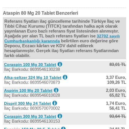
Ataspin 80 Mg 20 Tablet Benzerleri
Referans fiyatları ilaç güncelleme tarihinde Türkiye İlaç ve
Tıbbi Cihaz Kurumu (TITCK) tarafından halka açık olarak
yayınlanan Euro bazlı referans fiyat listesinden alınmıştır.
Aşağıda yer alan TL bazlı referans fiyatları ise
32702 sayılı
belirtilen euro değerine göre
Cumhurbaşkanlığı kararında
Depocu, Eczacı kârları ve KDV dahil edilerek
hesaplanmıştır. Gerçek ilaç fiyatları referans fiyatlarından
farklı olabilir.
83,01 TL
Coraspin 100 Mg 30 Tablet
İlaç Barkodu: 8699546130238
3,37 Euro,
Alka-seltzer 324 Mg 10 Tablet
İlaç Barkodu: 8699546070879
109,26 TL
2,03 Euro,
Aspirin 100 Mg 20 Tablet
İlaç Barkodu: 8699546010028
65,82 TL
1,74 Euro,
Dispril 300 Mg 24 Tablet
İlaç Barkodu: 8690570070002
56,41 TL
93,64 TL
Coraspin 300 Mg 30 Tablet
İlaç Barkodu: 8699546130153