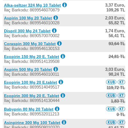
3,37 Euro,
Alka-seltzer 324 Mg 10 Tablet
İlaç Barkodu: 8699546070879
109,26 TL
2,03 Euro,
Aspirin 100 Mg 20 Tablet
İlaç Barkodu: 8699546010028
65,82 TL
1,74 Euro,
Dispril 300 Mg 24 Tablet
İlaç Barkodu: 8690570070002
56,41 TL
93,64 TL
Coraspin 300 Mg 30 Tablet
İlaç Barkodu: 8699546130153
24,81 TL
Ecopirin 150 Mg 20 E. Tablet
İlaç Barkodu: 8699514139508
3,03 Euro,
Aspirin 500 Mg 20 Tablet
İlaç Barkodu: 8699546010011
98,24 TL
Ecopirin 100 Mg 20 E.tablet
İlaç Barkodu: 8699514049517
119,72 TL
Ecopirin 300 Mg 20 E. Tablet
İlaç Barkodu: 8699514130444
1,83 TL
Babyprin 80 Mg 20 Tablet
İlaç Barkodu: 8699532011213
0 TL
Asinpirine 300 Mg 100 Tablet
İlaç Barkodu: 8699508010370
61,61 TL