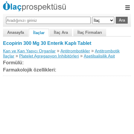
Anasayfa
İlaç Ara
İlaç Firmaları
İlaçlar
Ecopirin 300 Mg 30 Enterik Kaplı Tablet
»
»
Kan ve Kan Yapıcı Organlar
Antitrombotikler
Antitrombotik
»
»
İlaçlar
Platelet Agregasyon İnhibitörleri
Asetilsalisilik Asit
Formülü:
Farmakolojik özellikleri: