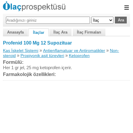
Anasayfa
İlaç Ara
İlaç Firmaları
İlaçlar
Profenid 100 Mg 12 Supozituar
»
»
Kas İskelet Sistemi
Antienflamatuar ve Antiromatikler
Non-
»
»
steroid
Propiyonik asit türevleri
Ketoprofen
Formülü:
Her 1 gr jel, 25 mg ketoprofen içerir.
Farmakolojik özellikleri: