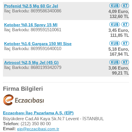
Profenid %2,5 Mg 60 Gr Jel
İlaç Barkodu: 8699586340086
4,09 Euro,
132,60 TL
Ketober %0,16 Sprey 15 Ml
İlaç Barkodu: 8699591510061
3,45 Euro,
111,85 TL
Ketober %1,6 Gargara 150 Ml Sise
İlaç Barkodu: 8699591640010
5,18 Euro,
167,94 TL
Artrocol %2,5 Mg Jel (45 G)
İlaç Barkodu: 8680199342079
3,06 Euro,
99,21 TL
Firma Bilgileri
Eczacıbaşı İlaç Pazarlama A.Ş. (EİP)
Büyükdere Cad.Ali Kaya Sk.N:7 Levent - İSTANBUL
Telefon:
(212) 350 80 00
Email:
eip@eczacibasi.com.tr