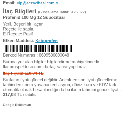
Email:
eip@eczacibasi.com.tr
İlaç Bilgileri
(Güncelleme Tarihi:19.2.2022)
Profenid 100 Mg 12 Supozituar
Yerli, Beşeri bir ilaçtır.
Reçete ile satılır.
E-Reçete: Pasif
Etken Maddesi:
Ketoprofen
Barkod Numarası: 8699586890048
Burada yer alan bilgiler bilgilendirme mahiyetindedir.
Ilacprospektusu.com'da ilaç satışı yapılmaz.
İlaç Fiyatı: 110,04 TL
Bu ilacın fiyatı güncel değildir. Ancak en son fiyat güncelleme
tarihinden sonra yaşanan enflasyon, döviz kuru ve KDV farkı
otomatik olarak hesaplandığında bu ilacın tahmini güncel fiyatı:
317,08 TL
olabilir.
Google Reklamları