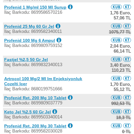
Profenid 1 Mg/ml 150 Ml Şurup
İlaç Barkodu: 8699586570216
1,76 Euro,
57,06 TL
Profenid 25 Mg 60 Gr Jel
İlaç Barkodu: 8699582340011
1075,77 TL
Profenid 100 Mg 6 Ampul
İlaç Barkodu: 8699809759152
2,04 Euro,
66,14 TL
Fastjel %2,5 50 Gr Jel
İlaç Barkodu: 8699832340013
3,40 Euro,
110,23 TL
Artrocol 100 Mg/2 Ml Im Enjeksiyonluk
Cozelti Icer
1,70 Euro,
İlaç Barkodu: 8680199751666
55,12 TL
Profenid Ret. 200 Mg 10 Tablet
İlaç Barkodu: 8699809037779
992,53 TL
Keto Jel %2.5 60 Gr Jel
İlaç Barkodu: 8699503340014
18,3 TL
Profenid Ret. 200 Mg 30 Tablet
İlaç Barkodu: 8699582030028
0 TL