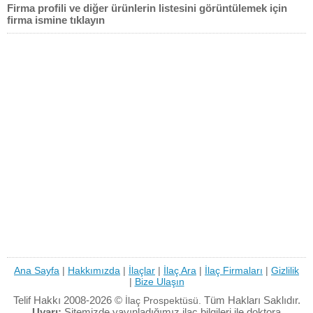
Firma profili ve diğer ürünlerin listesini görüntülemek için
firma ismine tıklayın
Ana Sayfa
|
Hakkımızda
|
İlaçlar
|
İlaç Ara
|
İlaç Firmaları
|
Gizlilik
|
Bize Ulaşın
Telif Hakkı 2008-2026 ©
Tüm Hakları Saklıdır.
İlaç Prospektüsü.
Uyarı:
Sitemizde yayınladığımız ilaç bilgileri ile doktora