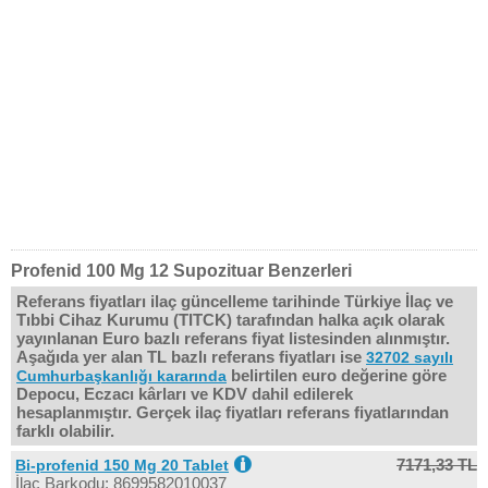
Profenid 100 Mg 12 Supozituar Benzerleri
Referans fiyatları ilaç güncelleme tarihinde Türkiye İlaç ve
Tıbbi Cihaz Kurumu (TITCK) tarafından halka açık olarak
yayınlanan Euro bazlı referans fiyat listesinden alınmıştır.
Aşağıda yer alan TL bazlı referans fiyatları ise
32702 sayılı
belirtilen euro değerine göre
Cumhurbaşkanlığı kararında
Depocu, Eczacı kârları ve KDV dahil edilerek
hesaplanmıştır. Gerçek ilaç fiyatları referans fiyatlarından
farklı olabilir.
7171,33 TL
Bi-profenid 150 Mg 20 Tablet
İlaç Barkodu: 8699582010037