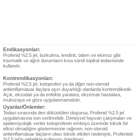
Endikasyonları:
Profenid %2.5 jel, burkulma, tendinit, ödem ve ekimoz gibi
travmatik ve ağrılı durumların kısa süreli topikal tedavisinde
kullanılır.
Kontrendikasyonları:
Profenid %2.5 jel, ketoprofen ya da diğer non-steroid
antienflamatuar ilaçlara aşırı duyarlılığı olanlarda kontrendikedir.
Açık, eksüdalı ya da enfekte yaralara, ekzemalı hastalara,
mukozaya ve göze uygulanmamalıdır.
Uyarılar/Önlemler:
Tedavi sırasında deri döküntüleri oluşursa, Profenid %2.5 jel
uygulamasına son verilmelidir. Deneysel hayvan çalışmaları ve
epidemiyolojik veriler ketoprofenin embriyo üzerinde toksik bir
etkisi olmadığını göstermesine rağmen, non-steroid
antienflamatuar ilaçların olası toksik etkileri nedeniyle, Profenied
%2.5 jel'in gebelikte kullanımı önerilmez.