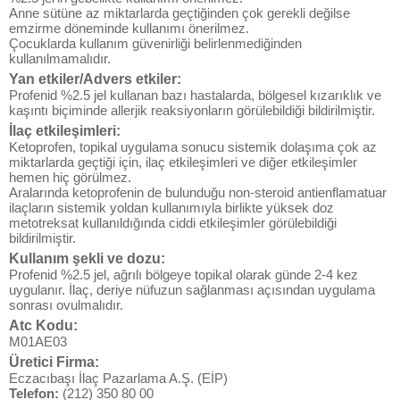
Anne sütüne az miktarlarda geçtiğinden çok gerekli değilse
emzirme döneminde kullanımı önerilmez.
Çocuklarda kullanım güvenirliği belirlenmediğinden
kullanılmamalıdır.
Yan etkiler/Advers etkiler:
Profenid %2.5 jel kullanan bazı hastalarda, bölgesel kızarıklık ve
kaşıntı biçiminde allerjik reaksiyonların görülebildiği bildirilmiştir.
İlaç etkileşimleri:
Ketoprofen, topikal uygulama sonucu sistemik dolaşıma çok az
miktarlarda geçtiği için, ilaç etkileşimleri ve diğer etkileşimler
hemen hiç görülmez.
Aralarında ketoprofenin de bulunduğu non-steroid antienflamatuar
ilaçların sistemik yoldan kullanımıyla birlikte yüksek doz
metotreksat kullanıldığında ciddi etkileşimler görülebildiği
bildirilmiştir.
Kullanım şekli ve dozu:
Profenid %2.5 jel, ağrılı bölgeye topikal olarak günde 2-4 kez
uygulanır. İlaç, deriye nüfuzun sağlanması açısından uygulama
sonrası ovulmalıdır.
Atc Kodu:
M01AE03
Üretici Firma:
Eczacıbaşı İlaç Pazarlama A.Ş. (EİP)
Telefon:
(212) 350 80 00