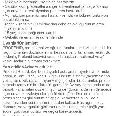
- Mide ve duodenum ülseri olan hastalarda
- Salisilik asitli preparatlarla diğer anti-enflamatuar ilaçlara karşı
aşırı duyarlılık reaksiyonları gösteren hastalarda
- Ağır akciğer parenkiması hastalıklarında ve böbrek fonksiyon
bozukluklarında
Kreatin klirensinin 60 ml/dak'dan daha az olduğu durumlarda
ihtiyatlı olmalıdır.)
- 15 yaşından aşağı çocuklarda
- Gebelik ve emzirme dönemlerinde
Uyarılar/Önlemler:
PROFENİD, romatizmal ve ağrılı durumların tedavisinde etkili bir
ilaçtır. Önerilen dozlarda etkisi kesindir ve iyi tahammül edilir. Bu
nedenle, Profenid tedavisi sırasında başka romatizmal ve ağrı
kesici ilaçların alınması gerekmez.
Yan etkiler/Advers etkiler:
Profenid Retard, özellikle duyarlı hastalarda seyrek olarak mide
ağrısı, bulantı, ishal, kabızlık gibi sindirim sistemi yakınmalarına
yol açabilir. Sık raslanmayan v e geçici olan bu durumlar, pek az
hastada tedavinin kesilmesini gerektirir. Az sayıda hastada mide-
barsak kanamaları gözlenmiştir. Ender durumlarda ileri derecede
aşırı duyarlık reaksiyonları görülebilir. (Örn: Deri döküntüleri,
bronş spazmı gibi durumlar, geçici karakterde olup, ilacın
kesilmesinden sonra hemen ortadan kalkar. Baş ağrısı, baş
dönmesi ve yorgunluk gibi, merkezi sinir sistemine bağlı yan
etkiler çok nadir görülür ve geçici karekterdedir.