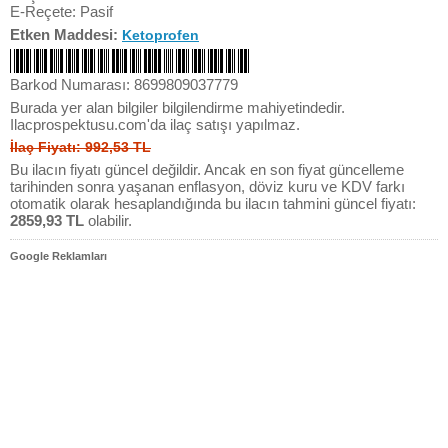
E-Reçete: Pasif
Etken Maddesi:
Ketoprofen
Barkod Numarası: 8699809037779
Burada yer alan bilgiler bilgilendirme mahiyetindedir.
Ilacprospektusu.com'da ilaç satışı yapılmaz.
İlaç Fiyatı: 992,53 TL
Bu ilacın fiyatı güncel değildir. Ancak en son fiyat güncelleme
tarihinden sonra yaşanan enflasyon, döviz kuru ve KDV farkı
otomatik olarak hesaplandığında bu ilacın tahmini güncel fiyatı:
2859,93 TL
olabilir.
Google Reklamları