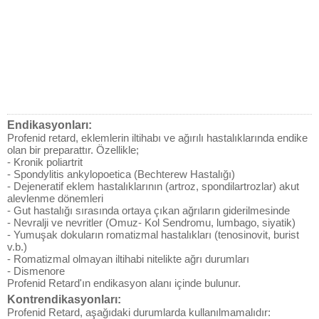
Endikasyonları:
Profenid retard, eklemlerin iltihabı ve ağırılı hastalıklarında endike
olan bir preparattır. Özellikle;
- Kronik poliartrit
- Spondylitis ankylopoetica (Bechterew Hastalığı)
- Dejeneratif eklem hastalıklarının (artroz, spondilartrozlar) akut
alevlenme dönemleri
- Gut hastalığı sırasında ortaya çıkan ağrıların giderilmesinde
- Nevralji ve nevritler (Omuz- Kol Sendromu, lumbago, siyatik)
- Yumuşak dokuların romatizmal hastalıkları (tenosinovit, burist
v.b.)
- Romatizmal olmayan iltihabi nitelikte ağrı durumları
- Dismenore
Profenid Retard'ın endikasyon alanı içinde bulunur.
Kontrendikasyonları:
Profenid Retard, aşağıdaki durumlarda kullanılmamalıdır: