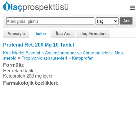
Anasayfa
İlaç Ara
İlaç Firmaları
İlaçlar
Profenid Ret. 200 Mg 10 Tablet
»
»
Kas İskelet Sistemi
Antienflamatuar ve Antiromatikler
Non-
»
»
steroid
Propiyonik asit türevleri
Ketoprofen
Formülü:
Her retard tablet ,
Ketoprofen 200 mg içerir.
Farmakolojik özellikleri: