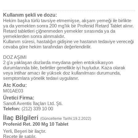
Kullanım şekli ve dozu:
Hekim başka türlü tavsiye etmemişse, akşam yemeği ile birlikte
ya da yemekten sonra 200 mg'lık bir Profenid Retard Tablet alınır.
Retard tabletleri çiğnenmeden yemekler sırasında ya da
yemeklerden sonra alınmalıdır.
Kullanım süresi, hastalığın gidişine ve hastanın tedaviye vereceği
cevaba göre hekim tarafından değerlendirilir.
DOZ AŞIMI
2 g'a yaklaşan dozlarda meydana gelen entoksikasyon
durumlarında bile, belirtiler genellikle iyi huyludur. Kaza olarak
veya intihar amacı ile yüksek doz kullanılması durumunda,
semptomlara yönelik tedavi uygulanır.
Atc Kodu:
M01AE03
Üretici Firma:
Sanofi Aventis İlaçları Ltd. Şti.
Telefon:
(212) 339 10 00
İlaç Bilgileri
(Güncelleme Tarihi:19.2.2022)
Profenid Ret. 200 Mg 10 Tablet
Yerli, Beşeri bir ilaçtır.
Reçete ile satılır.