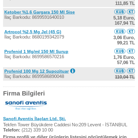
111,85 TL
Ketober %1,6 Gargara 150 Ml Sise
İlaç Barkodu: 8699591640010
5,18 Euro,
167,94 TL
Artrocol %2,5 Mg Jel (45 G)
İlaç Barkodu: 8680199342079
3,06 Euro,
99,21 TL
Profenid 1 Mg/ml 150 Ml Surup
İlaç Barkodu: 8699586570216
1,76 Euro,
57,06 TL
Profenid 100 Mg 12 Supozituar
İlaç Barkodu: 8699586890048
110,04 TL
Firma Bilgileri
Sanofi Aventis İlaçları Ltd. Şti.
Tekfen Tower Büyükdere Caddesi No:209 Levent - İSTANBUL
Telefon:
(212) 339 10 00
Firma profili ve diğer ürünlerin listesini görüntülemek için