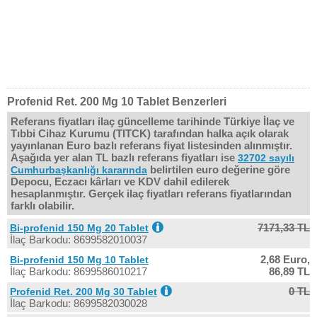
Profenid Ret. 200 Mg 10 Tablet Benzerleri
Referans fiyatları ilaç güncelleme tarihinde Türkiye İlaç ve
Tıbbi Cihaz Kurumu (TITCK) tarafından halka açık olarak
yayınlanan Euro bazlı referans fiyat listesinden alınmıştır.
Aşağıda yer alan TL bazlı referans fiyatları ise
32702 sayılı
belirtilen euro değerine göre
Cumhurbaşkanlığı kararında
Depocu, Eczacı kârları ve KDV dahil edilerek
hesaplanmıştır. Gerçek ilaç fiyatları referans fiyatlarından
farklı olabilir.
7171,33 TL
Bi-profenid 150 Mg 20 Tablet
İlaç Barkodu: 8699582010037
2,68 Euro,
Bi-profenid 150 Mg 10 Tablet
İlaç Barkodu: 8699586010217
86,89 TL
0 TL
Profenid Ret. 200 Mg 30 Tablet
İlaç Barkodu: 8699582030028