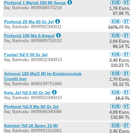
Profenid 1 Mg/ml 150 Ml Şurup
İlaç Barkodu: 8699586570216
1,76 Euro,
57,06 TL
Profenid 25 Mg 60 Gr Jel
İlaç Barkodu: 8699582340011
1075,77 TL
Profenid 100 Mg 6 Ampul
İlaç Barkodu: 8699809759152
2,04 Euro,
66,14 TL
Fastjel %2,5 50 Gr Jel
İlaç Barkodu: 8699832340013
3,40 Euro,
110,23 TL
Artrocol 100 Mg/2 Ml Im Enjeksiyonluk
Cozelti Icer
1,70 Euro,
İlaç Barkodu: 8680199751666
55,12 TL
Keto Jel %2.5 60 Gr Jel
İlaç Barkodu: 8699503340014
18,3 TL
Profenid %2,5 Mg 60 Gr Jel
İlaç Barkodu: 8699586340086
4,09 Euro,
132,60 TL
Ketober %0,16 Sprey 15 Ml
İlaç Barkodu: 8699591510061
3,45 Euro,