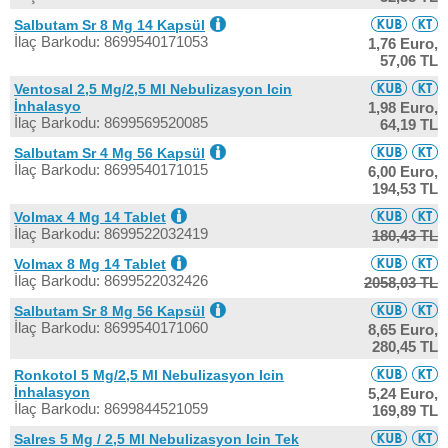
Salbutam Sr 8 Mg 14 Kapsül
İlaç Barkodu: 8699540171053
1,76 Euro,
57,06 TL
Ventosal 2,5 Mg/2,5 Ml Nebulizasyon Icin
İnhalasyo
1,98 Euro,
İlaç Barkodu: 8699569520085
64,19 TL
Salbutam Sr 4 Mg 56 Kapsül
İlaç Barkodu: 8699540171015
6,00 Euro,
194,53 TL
Volmax 4 Mg 14 Tablet
İlaç Barkodu: 8699522032419
180,43 TL
Volmax 8 Mg 14 Tablet
İlaç Barkodu: 8699522032426
2058,03 TL
Salbutam Sr 8 Mg 56 Kapsül
İlaç Barkodu: 8699540171060
8,65 Euro,
280,45 TL
Ronkotol 5 Mg/2,5 Ml Nebulizasyon Icin
İnhalasyon
5,24 Euro,
İlaç Barkodu: 8699844521059
169,89 TL
Salres 5 Mg / 2,5 Ml Nebulizasyon Icin Tek