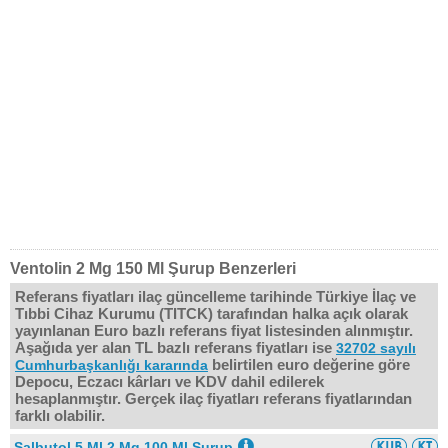
Ventolin 2 Mg 150 Ml Şurup Benzerleri
Referans fiyatları ilaç güncelleme tarihinde Türkiye İlaç ve
Tıbbi Cihaz Kurumu (TITCK) tarafından halka açık olarak
yayınlanan Euro bazlı referans fiyat listesinden alınmıştır.
Aşağıda yer alan TL bazlı referans fiyatları ise
32702 sayılı
belirtilen euro değerine göre
Cumhurbaşkanlığı kararında
Depocu, Eczacı kârları ve KDV dahil edilerek
hesaplanmıştır. Gerçek ilaç fiyatları referans fiyatlarından
farklı olabilir.
Salbutol 5 Ml 2 Mg 100 Ml Şurup