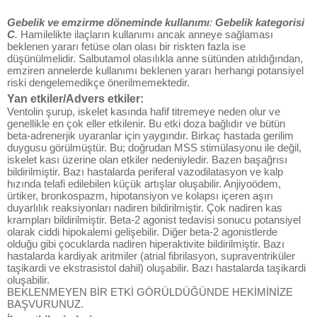
Gebelik ve emzirme döneminde kullanımı
:
Gebelik kategorisi
C
.
Hamilelikte ilaçların kullanımı ancak anneye sağlaması
beklenen yararı fetüse olan olası bir riskten fazla ise
düşünülmelidir. Salbutamol olasılıkla anne sütünden atıldığından,
emziren annelerde kullanımı beklenen yararı herhangi potansiyel
riski dengelemedikçe önerilmemektedir.
Yan etkiler/Advers etkiler:
Ventolin şurup, iskelet kasında hafif titremeye neden olur ve
genellikle en çok eller etkilenir. Bu etki doza bağlıdır ve bütün
beta-adrenerjik uyaranlar için yaygındır. Birkaç hastada gerilim
duygusu görülmüştür. Bu; doğrudan MSS stimülasyonu ile değil,
iskelet kası üzerine olan etkiler nedeniyledir. Bazen başağrısı
bildirilmiştir. Bazı hastalarda periferal vazodilatasyon ve kalp
hızında telafi edilebilen küçük artışlar oluşabilir. Anjiyoödem,
ürtiker, bronkospazm, hipotansiyon ve kolapsı içeren aşırı
duyarlılık reaksiyonları nadiren bildirilmiştir. Çok nadiren kas
krampları bildirilmiştir. Beta-2 agonist tedavisi sonucu potansiyel
olarak ciddi hipokalemi gelişebilir. Diğer beta-2 agonistlerde
olduğu gibi çocuklarda nadiren hiperaktivite bildirilmiştir. Bazı
hastalarda kardiyak aritmiler (atrial fibrilasyon, supraventriküler
taşikardi ve ekstrasistol dahil) oluşabilir. Bazı hastalarda taşikardi
oluşabilir.
BEKLENMEYEN BİR ETKİ GÖRÜLDÜĞÜNDE HEKİMİNİZE
BAŞVURUNUZ.