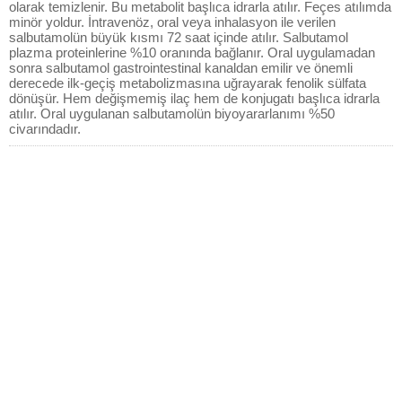
olarak temizlenir. Bu metabolit başlıca idrarla atılır. Feçes atılımda
minör yoldur. İntravenöz, oral veya inhalasyon ile verilen
salbutamolün büyük kısmı 72 saat içinde atılır. Salbutamol
plazma proteinlerine %10 oranında bağlanır. Oral uygulamadan
sonra salbutamol gastrointestinal kanaldan emilir ve önemli
derecede ilk-geçiş metabolizmasına uğrayarak fenolik sülfata
dönüşür. Hem değişmemiş ilaç hem de konjugatı başlıca idrarla
atılır. Oral uygulanan salbutamolün biyoyararlanımı %50
civarındadır.