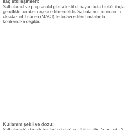
İlaç etkileşimleri:
Salbutamol ve propranolol gibi selektif olmayan beta-blokör ilaçlar
genellikle beraber reçete edilmemelidir. Salbutamol, monoamin
oksidaz inhibitörleri (MAOI) ile tedavi edilen hastalarda
kontrendike değildir.
Kullanım şekli ve dozu:
Salbutamolün birçok hastada etki süresi 4-6 saattir. Artan beta-2