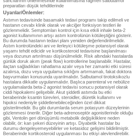
sancılarının önlenmesinde kullanılmasına rağmen salbutamol
preparatları düşük tehditlerinde
Uyarılar/Önlemler:
Astımın tedavisinde basamaklı tedavi programı takip edilmeli ve
hastanın cevabı klinik olarak ve akciğer fonksiyon testleri ile
gözlenmelidir. Semptomları kontrol için kısa etkili inhale beta-2
agonist kullanımının artışı astım kontrolünün kötüleştiğini gösterir.
Bu durumda hastanın tedavi planı yeniden değerlendirilmelidir.
Astım kontrolündeki ani ve ilerleyici kötüleşme potansiyel olarak
yaşamı tehdit edicidir ve kortikosteroid tedavisine başlanılması
veya dozunun artırılması düşünülmelidir. Risk altındaki hastalarda
günlük doruk akım (peak flow) kontrollerine başlanabilir. Hastalar,
ilaçtan sağladıkları rahatlama azalır veya her zamanki etki süresi
azalırsa, dozu veya uygulama sıklığını artırmamalı, fakat doktora
başvurmaları konusunda uyarılmalıdır. Salbutamol tirotoksikozlu
hastalara dikkatle uygulanmalıdır. Başlıca parenteral ve nebülize
uygulamalarda beta-2 agonist tedavisi sonucu potansiyel olarak
ciddi hipokalemi gelişebilir. Akut şiddetli astımda bu etki
beraberinde ksantin türevleri, steroidler, diüretik kullanımı ve
hipoksi nedeniyle şiddetlenebileceğinden özel dikkat
gösterilmelidir. Bu gibi durumlarda serum potasyum düzeylerinin
gözlenmesi önerilir. Diğer beta-adrenoseptör agonistlerinde olduğu
gibi, Ventolin geri dönüşümlü metabolik değişikliklere neden
olabilir, ör: kan şekeri düzeyinin artışı. Diyabetik hastalar bu
durumu dengeleyemeyebilirler ve ketasidoz gelişimi bildirilmiştir.
Beraberinde kortikosteroid uygulanması bu etkiyi alevlendirebilir.