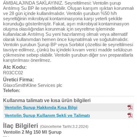
AMBALAJINDA SAKLAYINIZ. Seyreltilmesi: Ventolin şurup
Arıtılmış Su BP ile seyreltilebilir. Oluşan karışım ışıktan korunmalı
ve 28 gün içinde kullanılmalıdır. Ventolin şurubun %50 h/h
seyreltiğinin mikrobiyal kontaminasyona karşı yeterli şekilde
korunduğu gösterilmiştir. Fakat, aşırı mikrobiyal kontaminasyon
oluşma olasılığından korunmak için seyreltme işleminde
kullanılacak Arıtılmış Su yeni hazırlanmış olmalı veya alternatif
olarak kullanımdan hemen önce kaynatılmalı ve soğutulmalıdır.
Ventolin şurubun Şurup BP veya Sorbitol çözeltisi ile seyreltilmesi
tavsiye edilmez, çünkü bu içindeki kıvam verici madde selülozun
çökmesine sebep olabilir. Ventolin şurubun diğer sıvı preparatlarla
karıştırılması önerilmez.
Atc Kodu:
R03CC02
Üretici Firma:
GlaxoSmithKline Services plc
Telefon:
Kullanma talimatı ve kısa ürün bilgileri
Ventolin Şurup Hakkında Kısa Bilgi
Ventolin Şurup Kullanım Şekli ve Talimatı
İlaç Bilgileri
(Güncelleme Tarihi:3.2.2024)
Ventolin 2 Mg 150 Ml Şurup