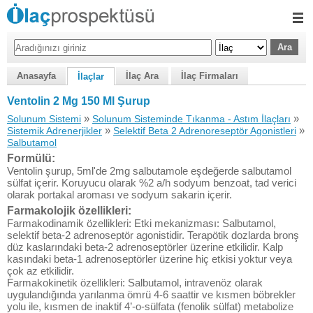
Anasayfa
İlaç Ara
İlaç Firmaları
İlaçlar
Ventolin 2 Mg 150 Ml Şurup
»
»
Solunum Sistemi
Solunum Sisteminde Tıkanma - Astım İlaçları
»
»
Sistemik Adrenerjikler
Selektif Beta 2 Adrenoreseptör Agonistleri
Salbutamol
Formülü:
Ventolin şurup, 5ml'de 2mg salbutamole eşdeğerde salbutamol
sülfat içerir. Koruyucu olarak %2 a/h sodyum benzoat, tad verici
olarak portakal aroması ve sodyum sakarin içerir.
Farmakolojik özellikleri:
Farmakodinamik özellikleri: Etki mekanizması: Salbutamol,
selektif beta-2 adrenoseptör agonistidir. Terapötik dozlarda bronş
düz kaslarındaki beta-2 adrenoseptörler üzerine etkilidir. Kalp
kasındaki beta-1 adrenoseptörler üzerine hiç etkisi yoktur veya
çok az etkilidir.
Farmakokinetik özellikleri: Salbutamol, intravenöz olarak
uygulandığında yarılanma ömrü 4-6 saattir ve kısmen böbrekler
yolu ile, kısmen de inaktif 4’-o-sülfata (fenolik sülfat) metabolize