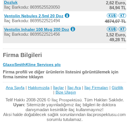
Dozluk
2,62 Euro,
İlaç Barkodu: 8699525520050
84,94 TL
Ventolin Nebules 2,5ml 20 Doz
İlaç Barkodu: 8699522521494
4874,07 TL
Ventolin Inhaler 100 Mcg 200 Doz
İlaç Barkodu: 8699522521456
1,52 Euro,
49,28 TL
Firma Bilgileri
GlaxoSmithKline Services plc
Firma profili ve diğer ürünlerin listesini görüntülemek için
firma ismine tıklayın
Ana Sayfa
|
Hakkımızda
|
İlaçlar
|
İlaç Ara
|
İlaç Firmaları
|
Gizlilik
|
Bize Ulaşın
Telif Hakkı 2008-2026 ©
Tüm Hakları Saklıdır.
İlaç Prospektüsü.
Uyarı:
Sitemizde yayınladığımız ilaç bilgileri ile doktora
danışmadan kesinlikle ilaç kullanmayınız!
Aksi halde doğabilecek sağlık sorunlarından ilacprospektusu.com
sorumlu tutulamaz.