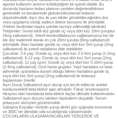
agonist kullanımı astımın kötüleştiğinin bir işareti olabilir. Bu
durumda hastanın tedavi planının yeniden değerlendirilmesi
gerekebilir ve beraberinde glukokortikosteroid tedavisi
düşünülmelidir. Aşırı doz ile yan etkiler görülebileceğinden doz
veya uygulama sıklığı sadece doktor tavsiyesi ile artırılabilir.
(Hekim tarafından başka şekilde tavsiye edilmediği takdirde)
Yetişkinler: Genel etkili doz günde üç veya dört kez 10ml şuruptur
(4mg salbutamol). Yeterli bronkodilatasyon sağlanamazsa her bir
tek doz kademeli olarak en çok 20ml şuruba (8mg salbutamol)
artırılabilir. Bazı hastalar günde üç veya dört kez 5ml şurup (2mg
salbutamol) ile yeterli rahatlama elde edebilirler.
Çocuklar: 2-6 yaş: Günde üç veya dört kez 2.5-5ml şurup (1-2mg
salbutamol). 6-12 yaş: Günde üç veya dört kez 5ml şurup (2mg
salbutamol). 12 yaş üzeri: Günde üç veya dört kez 5-10ml şurup
(2-4mg salbutamol). Özel hasta grupları: Yaşlı hastalara ve beta-
adrenerjik uyaranlara duyarlı olduğu bilinen hastalara günde üç
veya dört kez 5ml şurup (2mg salbutamol) ile tedaviye
başlanması önerilir.
Aşırı Dozaj Salbutamol aşırı dozajı için tercih edilecek antidot
kardiyoselektif beta-blokör ajan olmalıdır. Fakat, bronkospazm
hikayesi olan hastalarda beta-blokör ilaçlar dikkatle kullanılmalıdır.
Salbutamol aşırı dozunu takiben hipokalemi oluşabilir. Serum
potasyum düzeyleri gözlenmelidir.
Saklama Koşulları Ventolin şurup direkt gün ışığından korunmalı
ve 300C'nin altındaki oda sıcaklığında saklanmalıdır.
ÇOCUKLARIN ULAŞAMAYACAKLARI YERLERDE VE