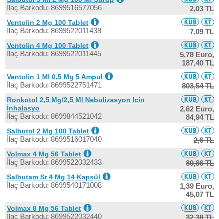
İlaç Barkodu: 8699516577056
2,03 TL
Ventolin 2 Mg 100 Tablet
İlaç Barkodu: 8699522011438
7,09 TL
Ventolin 4 Mg 100 Tablet
İlaç Barkodu: 8699522011445
5,78 Euro,
187,40 TL
Ventolin 1 Ml 0,5 Mg 5 Ampul
İlaç Barkodu: 8699522751471
803,54 TL
Ronkotol 2,5 Mg/2,5 Ml Nebulizasyon Icin
İnhalasyo
2,62 Euro,
İlaç Barkodu: 8699844521042
84,94 TL
Salbutol 2 Mg 100 Tablet
İlaç Barkodu: 8699516017040
2,6 TL
Volmax 4 Mg 56 Tablet
İlaç Barkodu: 8699522032433
89,86 TL
Salbutam Sr 4 Mg 14 Kapsül
İlaç Barkodu: 8699540171008
1,39 Euro,
45,07 TL
Volmax 8 Mg 56 Tablet
İlaç Barkodu: 8699522032440
32,38 TL