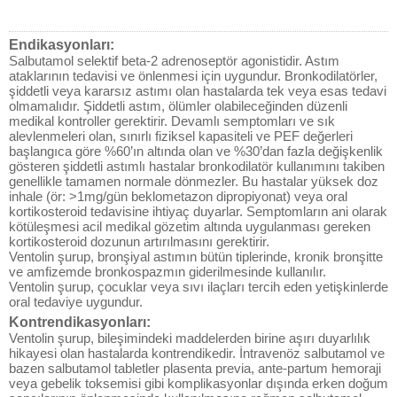
Endikasyonları:
Salbutamol selektif beta-2 adrenoseptör agonistidir. Astım
ataklarının tedavisi ve önlenmesi için uygundur. Bronkodilatörler,
şiddetli veya kararsız astımı olan hastalarda tek veya esas tedavi
olmamalıdır. Şiddetli astım, ölümler olabileceğinden düzenli
medikal kontroller gerektirir. Devamlı semptomları ve sık
alevlenmeleri olan, sınırlı fiziksel kapasiteli ve PEF değerleri
başlangıca göre %60’ın altında olan ve %30’dan fazla değişkenlik
gösteren şiddetli astımlı hastalar bronkodilatör kullanımını takiben
genellikle tamamen normale dönmezler. Bu hastalar yüksek doz
inhale (ör: >1mg/gün beklometazon dipropiyonat) veya oral
kortikosteroid tedavisine ihtiyaç duyarlar. Semptomların ani olarak
kötüleşmesi acil medikal gözetim altında uygulanması gereken
kortikosteroid dozunun artırılmasını gerektirir.
Ventolin şurup, bronşiyal astımın bütün tiplerinde, kronik bronşitte
ve amfizemde bronkospazmın giderilmesinde kullanılır.
Ventolin şurup, çocuklar veya sıvı ilaçları tercih eden yetişkinlerde
oral tedaviye uygundur.
Kontrendikasyonları:
Ventolin şurup, bileşimindeki maddelerden birine aşırı duyarlılık
hikayesi olan hastalarda kontrendikedir. İntravenöz salbutamol ve
bazen salbutamol tabletler plasenta previa, ante-partum hemoraji
veya gebelik toksemisi gibi komplikasyonlar dışında erken doğum