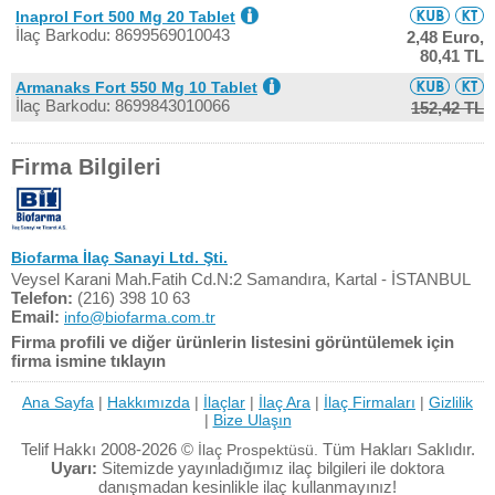
Inaprol Fort 500 Mg 20 Tablet
İlaç Barkodu: 8699569010043
2,48 Euro,
80,41 TL
Armanaks Fort 550 Mg 10 Tablet
İlaç Barkodu: 8699843010066
152,42 TL
Firma Bilgileri
Biofarma İlaç Sanayi Ltd. Şti.
Veysel Karani Mah.Fatih Cd.N:2 Samandıra, Kartal - İSTANBUL
Telefon:
(216) 398 10 63
Email:
info@biofarma.com.tr
Firma profili ve diğer ürünlerin listesini görüntülemek için
firma ismine tıklayın
Ana Sayfa
|
Hakkımızda
|
İlaçlar
|
İlaç Ara
|
İlaç Firmaları
|
Gizlilik
|
Bize Ulaşın
Telif Hakkı 2008-2026 ©
Tüm Hakları Saklıdır.
İlaç Prospektüsü.
Uyarı:
Sitemizde yayınladığımız ilaç bilgileri ile doktora
danışmadan kesinlikle ilaç kullanmayınız!