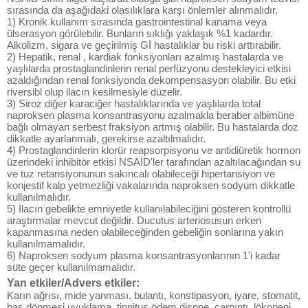
sırasında da aşağıdaki olasılıklara karşı önlemler alınmalıdır.
1) Kronik kullanım sırasında gastrointestinal kanama veya
ülserasyon görülebilir. Bunların sıklığı yaklaşık %1 kadardır.
Alkolizm, sigara ve geçirilmiş Gİ hastalıklar bu riski arttırabilir.
2) Hepatik, renal , kardiak fonksiyonları azalmış hastalarda ve
yaşlılarda prostaglandinlerin renal perfüzyonu destekleyici etkisi
azaldığından renal fonksiyonda dekompensasyon olabilir. Bu etki
riversibl olup ilacın kesilmesiyle düzelir.
3) Siroz diğer karaciğer hastalıklarında ve yaşlılarda total
naproksen plasma konsantrasyonu azalmakla beraber albimüne
bağlı olmayan serbest fraksiyon artmış olabilir. Bu hastalarda doz
dikkatle ayarlanmalı, gerekirse azaltılmalıdır.
4) Prostaglandinlerin klorür reapsorpisyonu ve antidiüretik hormon
üzerindeki inhibitör etkisi NSAİD'ler tarafından azaltılacağından su
ve tuz retansiyonunun sakıncalı olabileceği hipertansiyon ve
konjestif kalp yetmezliği vakalarında naproksen sodyum dikkatle
kullanılmalıdır.
5) İlacın gebelikte emniyetle kullanılabileciğini gösteren kontrollü
araştırmalar mevcut değildir. Ducutus arteriosusun erken
kapanmasına neden olabileceğinden gebeliğin sonlarına yakın
kullanılmamalıdır.
6) Naproksen sodyum plasma konsantrasyonlarının 1'i kadar
süte geçer kullanılmamalıdır.
Yan etkiler/Advers etkiler:
Karın ağrısı, mide yanması, bulantı, konstipasyon, iyare, stomatit,
baş dönmesi uyuklama, tinnitus ödem,dispne, çarpıntı, lökopeni,