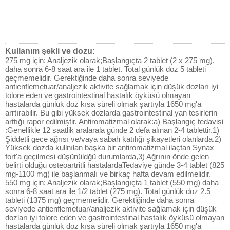
Kullanım şekli ve dozu:
275 mg için: Analjezik olarak;Başlangıçta 2 tablet (2 x 275 mg),
daha sonra 6-8 saat ara ile 1 tablet. Total günlük doz 5 tableti
geçmemelidir. Gerektiğinde daha sonra seviyede
antienflemetuar/analjezik aktivite sağlamak için düşük dozları iyi
tolore eden ve gastrointestinal hastalık öyküsü olmayan
hastalarda günlük doz kısa süreli olmak şartıyla 1650 mg'a
arrtırabilir. Bu gibi yüksek dozlarda gastrointestinal yan tesirlerin
arttığı rapor edilmiştir. Antiromatizmal olarak:a) Başlangıç tedavisi
:Genellikle 12 saatlik aralarala günde 2 defa alınan 2-4 tablettir.1)
Şiddetli gece ağrısı ve/vaya sabah katılığı şikayetleri olanlarda.2)
Yüksek dozda kullnılan başka bir antiromatizmal ilaçtan Synax
fort'a geçilmesi düşünüldğü durumlarda,3) Ağrının önde gelen
belirti olduğu osteoartritli hastalardaTedaviye günde 3-4 tablet (825
mg-1100 mg) ile başlanmalı ve birkaç hafta devam edilmelidir.
550 mg için: Analjezik olarak;Başlangıçta 1 tablet (550 mg) daha
sonra 6-8 saat ara ile 1/2 tablet (275 mg). Total günlük doz 2.5
tableti (1375 mg) geçmemelidir. Gerektiğinde daha sonra
seviyede antienflemetuar/analjezik aktivite sağlamak için düşük
dozları iyi tolore eden ve gastrointestinal hastalık öyküsü olmayan
hastalarda günlük doz kısa süreli olmak şartıyla 1650 mg'a