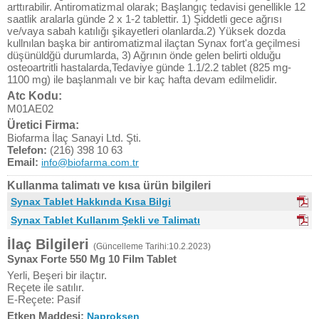
arttırabilir. Antiromatizmal olarak; Başlangıç tedavisi genellikle 12
saatlik aralarla günde 2 x 1-2 tablettir. 1) Şiddetli gece ağrısı
ve/vaya sabah katılığı şikayetleri olanlarda.2) Yüksek dozda
kullnılan başka bir antiromatizmal ilaçtan Synax fort'a geçilmesi
düşünüldğü durumlarda, 3) Ağrının önde gelen belirti olduğu
osteoartritli hastalarda,Tedaviye günde 1.1/2.2 tablet (825 mg-
1100 mg) ile başlanmalı ve bir kaç hafta devam edilmelidir.
Atc Kodu:
M01AE02
Üretici Firma:
Biofarma İlaç Sanayi Ltd. Şti.
Telefon:
(216) 398 10 63
Email:
info@biofarma.com.tr
Kullanma talimatı ve kısa ürün bilgileri
Synax Tablet Hakkında Kısa Bilgi
Synax Tablet Kullanım Şekli ve Talimatı
İlaç Bilgileri
(Güncelleme Tarihi:10.2.2023)
Synax Forte 550 Mg 10 Film Tablet
Yerli, Beşeri bir ilaçtır.
Reçete ile satılır.
E-Reçete: Pasif
Etken Maddesi:
Naproksen