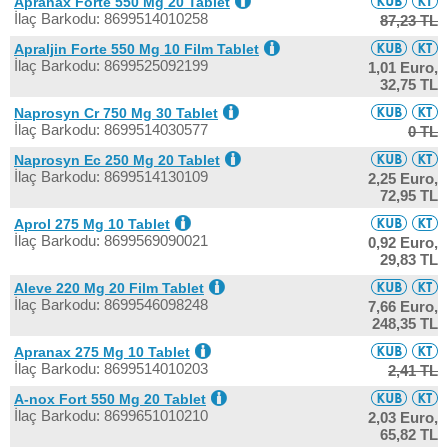
Apranax Forte 550 Mg 20 Tablet
İlaç Barkodu: 8699514010258
87,23 TL
Apraljin Forte 550 Mg 10 Film Tablet
İlaç Barkodu: 8699525092199
1,01 Euro,
32,75 TL
Naprosyn Cr 750 Mg 30 Tablet
İlaç Barkodu: 8699514030577
0 TL
Naprosyn Ec 250 Mg 20 Tablet
İlaç Barkodu: 8699514130109
2,25 Euro,
72,95 TL
Aprol 275 Mg 10 Tablet
İlaç Barkodu: 8699569090021
0,92 Euro,
29,83 TL
Aleve 220 Mg 20 Film Tablet
İlaç Barkodu: 8699546098248
7,66 Euro,
248,35 TL
Apranax 275 Mg 10 Tablet
İlaç Barkodu: 8699514010203
2,41 TL
A-nox Fort 550 Mg 20 Tablet
İlaç Barkodu: 8699651010210
2,03 Euro,
65,82 TL