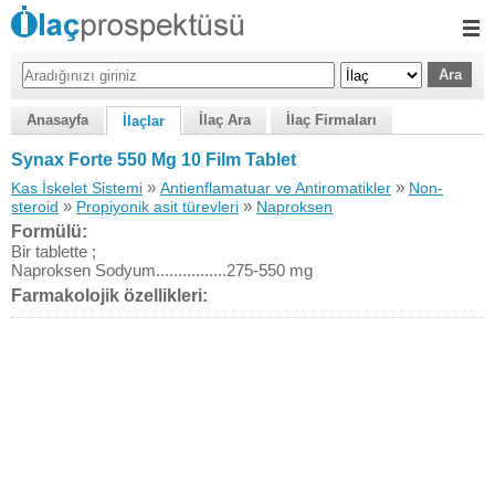
Anasayfa
İlaç Ara
İlaç Firmaları
İlaçlar
Synax Forte 550 Mg 10 Film Tablet
»
»
Kas İskelet Sistemi
Antienflamatuar ve Antiromatikler
Non-
»
»
steroid
Propiyonik asit türevleri
Naproksen
Formülü:
Bir tablette ;
Naproksen Sodyum................275-550 mg
Farmakolojik özellikleri: