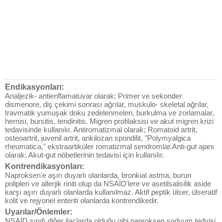
Endikasyonları:
Analjezik- antienflamatuvar olarak; Primer ve sekonder
dismenore, diş çekimi sonrası ağrılar, muskulo- skeletal ağrılar,
travmatik yumuşak doku zedelenmeleri, burkulma ve zorlamalar,
hernisi, bursitis, tendinitis. Migren profilaksisi ve akut migren krizi
tedavisinde kullanılır. Antiromatizmal olarak; Romatoid artrit,
osteoartrit, juvenil artrit, ankilozan spondilit, "Polymyalgica
rheumatica," ekstraartiküler romatizmal sendromlar.Anti-gut ajanı
olarak; Akut-gut nöbetlerinin tedavisi için kullanılır.
Kontrendikasyonları:
Naproksen'e aşırı duyarlı olanlarda, bronkial astma, burun
polipleri ve allerjik riniti olup da NSAİD'lere ve asetilsalisilik aside
karşı aşırı duyarlı olanlarda kullanılmaz. Aktif peptik ülser, ülseratif
kolit ve rejyonel enteriti olanlarda kontrendikedir.
Uyarılar/Önlemler:
NSAİD sınıfı diğer ilaçlarda olduğu gibi naproksen sodyum tedvisi