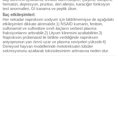
hematüri, depresyon, pruritus, deri allerjisi, karaciğer fonksiyon
test anormalleri, Gİ kanama ve peptik ülser.
İlaç etkileşimleri:
Her nekadar naproksen sodyum için bildrilmemişse de aşağıdaki
etkileşimleri dikkate alınmalıdır.1) NSAİD kumarin, fenitoin,
sulfonamid ve sulfonilüre sınıfı ilaçların serbest plasma
fraksiyonlarını arttırabilir.2) Lityum klirensini azaltabilirler.3)
Naproksen probenasid ile birlikte verildiğinde naproksen
aniyopnunun yarı ömrü uzar ve plasma seviyeleri yükselir.4)
Deneysel hayvan modellerinde metotreksatın tübüler
sekresyonunu azaltarak toksisitesininm artmasına neden olur.