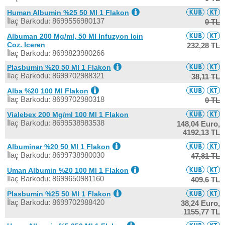
Human Albumin %25 50 Ml 1 Flakon
İlaç Barkodu: 8699556980137
0 TL
Albuman 200 Mg/ml, 50 Ml Infuzyon Icin
Coz. Iceren
232,28 TL
İlaç Barkodu: 8699823980266
Plasbumin %20 50 Ml 1 Flakon
İlaç Barkodu: 8699702988321
38,11 TL
Alba %20 100 Ml Flakon
İlaç Barkodu: 8699702980318
0 TL
Vialebex 200 Mg/ml 100 Ml 1 Flakon
İlaç Barkodu: 8699538983538
148,04 Euro,
4192,13 TL
Albuminar %20 50 Ml 1 Flakon
İlaç Barkodu: 8699738980030
47,81 TL
Uman Albumin %20 100 Ml 1 Flakon
İlaç Barkodu: 8699650981160
409,6 TL
Plasbumin %25 50 Ml 1 Flakon
İlaç Barkodu: 8699702988420
38,24 Euro,
1155,77 TL