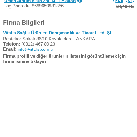
Uman Albumin %5 250 Ml 1 Flakon
İlaç Barkodu: 8699650981856
24,49 TL
Firma Bilgileri
Vitalis Sağlık Ürünleri Danışmanlık ve Ticaret Ltd. Şti.
Bestekar Sokak 86/10 Kavaklıdere - ANKARA
Telefon:
(0312) 467 80 23
Email:
info@vitalis.com.tr
Firma profili ve diğer ürünlerin listesini görüntülemek için
firma ismine tıklayın