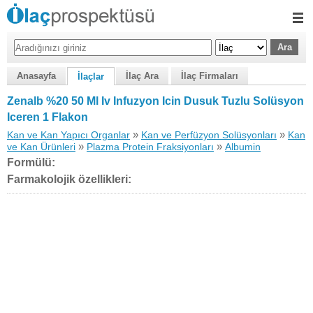
Anasayfa
İlaç Ara
İlaç Firmaları
İlaçlar
Zenalb %20 50 Ml Iv Infuzyon Icin Dusuk Tuzlu Solüsyon
Iceren 1 Flakon
»
»
Kan ve Kan Yapıcı Organlar
Kan ve Perfüzyon Solüsyonları
Kan
»
»
ve Kan Ürünleri
Plazma Protein Fraksiyonları
Albumin
Formülü:
Farmakolojik özellikleri: