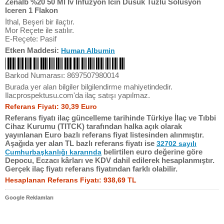
Zenalb %20 50 Ml Iv Infuzyon Icin Dusuk Tuzlu Solüsyon
Iceren 1 Flakon
İthal, Beşeri bir ilaçtır.
Mor Reçete ile satılır.
E-Reçete: Pasif
Etken Maddesi:
Human Albumin
Barkod Numarası: 8697507980014
Burada yer alan bilgiler bilgilendirme mahiyetindedir.
Ilacprospektusu.com'da ilaç satışı yapılmaz.
Referans Fiyatı: 30,39 Euro
Referans fiyatı ilaç güncelleme tarihinde Türkiye İlaç ve Tıbbi
Cihaz Kurumu (TITCK) tarafından halka açık olarak
yayınlanan Euro bazlı referans fiyat listesinden alınmıştır.
Aşağıda yer alan TL bazlı referans fiyatı ise
32702 sayılı
belirtilen euro değerine göre
Cumhurbaşkanlığı kararında
Depocu, Eczacı kârları ve KDV dahil edilerek hesaplanmıştır.
Gerçek ilaç fiyatı referans fiyatından farklı olabilir.
Hesaplanan Referans Fiyatı: 938,69 TL
Google Reklamları