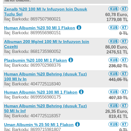
Zenalb %20 100 Ml Iv Infuzyon Icin Dusuk
Tuzlu Sol
60,78 Euro,
İlaç Barkodu: 8697507980021
1779,08 TL
Human Albumin %20 50 Ml 1 Flakon
İlaç Barkodu: 8699556980151
0 TL
Albuman 200 Mg/ml 100 Ml Iv Infuzyon Icin
Cozelti
86,00 Euro,
İlaç Barkodu: 8681735980052
2476,51 TL
Plasbumin %20 100 Ml 1 Flakon
İlaç Barkodu: 8699702988376
236,02 TL
Human Albumin %20 Behring (dusuk Tuz)
100 Ml Iv In
441,05 TL
İlaç Barkodu: 4047725118340
Human Albumin %20 100 Ml 1 Flakon
İlaç Barkodu: 8699556980175
407,33 TL
Human Albumin %20 Behring (dusuk Tuz)
50 Ml Iv Inf
26,35 Euro,
İlaç Barkodu: 4047725118357
819,41 TL
Uman Albumin % 25 50 Ml 1 Flakon
İlaç Barkodu: 8699715981807
0 TL