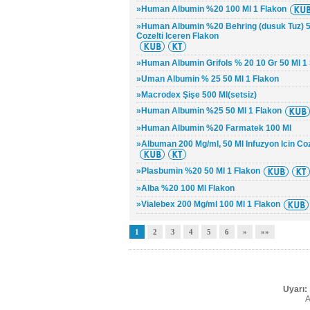
»Human Albumin %20 100 Ml 1 Flakon
»Human Albumin %20 Behring (dusuk Tuz) 50 
Cozelti Iceren Flakon
»Human Albumin Grifols % 20 10 Gr 50 Ml 1
»Uman Albumin % 25 50 Ml 1 Flakon
»Macrodex Şişe 500 Ml(setsiz)
»Human Albumin %25 50 Ml 1 Flakon
»Human Albumin %20 Farmatek 100 Ml
»Albuman 200 Mg/ml, 50 Ml Infuzyon Icin Coz
»Plasbumin %20 50 Ml 1 Flakon
»Alba %20 100 Ml Flakon
»Vialebex 200 Mg/ml 100 Ml 1 Flakon
1
2
3
4
5
6
»
»»
Uyarı:
A