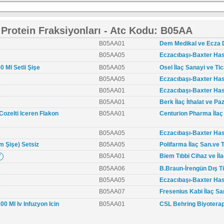
Protein Fraksiyonları - Atc Kodu: B05AA
B05AA01
Dem Medikal ve Ecza D
B05AA05
Eczacıbaşı-Baxter Has
 Ml Setli Şişe
B05AA05
Osel İlaç Sanayi ve Tic
B05AA05
Eczacıbaşı-Baxter Has
B05AA01
Eczacıbaşı-Baxter Has
B05AA01
Berk İlaç İthalat ve P
Cozelti Iceren Flakon
B05AA01
Centurion Pharma İlaç 
B05AA05
Eczacıbaşı-Baxter Has
m Şişe) Setsiz
B05AA05
Polifarma İlaç San.ve T
B05AA01
Biem Tıbbi Cihaz ve İlaç
B05AA06
B.Braun-İrengün Dış Tic
B05AA05
Eczacıbaşı-Baxter Has
B05AA07
Fresenius Kabi İlaç San
 Ml Iv Infuzyon Icin
B05AA01
CSL Behring Biyoterapi