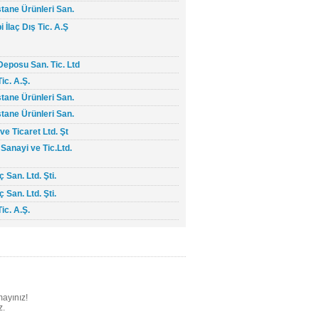
tane Ürünleri San.
 İlaç Dış Tic. A.Ş
eposu San. Tic. Ltd
ic. A.Ş.
tane Ürünleri San.
tane Ürünleri San.
ve Ticaret Ltd. Şt
Sanayi ve Tic.Ltd.
 San. Ltd. Şti.
 San. Ltd. Şti.
ic. A.Ş.
mayınız!
z.