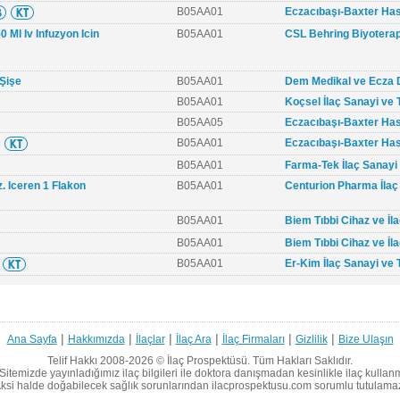
B05AA01
Eczacıbaşı-Baxter Has
Ml Iv Infuzyon Icin
B05AA01
CSL Behring Biyoterapi
 Şişe
B05AA01
Dem Medikal ve Ecza D
B05AA01
Koçsel İlaç Sanayi ve T
B05AA05
Eczacıbaşı-Baxter Has
B05AA01
Eczacıbaşı-Baxter Has
B05AA01
Farma-Tek İlaç Sanayi 
. Iceren 1 Flakon
B05AA01
Centurion Pharma İlaç 
B05AA01
Biem Tıbbi Cihaz ve İlaç
B05AA01
Biem Tıbbi Cihaz ve İlaç
B05AA01
Er-Kim İlaç Sanayi ve T
|
|
|
|
|
|
Ana Sayfa
Hakkımızda
İlaçlar
İlaç Ara
İlaç Firmaları
Gizlilik
Bize Ulaşın
Telif Hakkı 2008-2026 ©
İlaç Prospektüsü.
Tüm Hakları Saklıdır.
Sitemizde yayınladığımız ilaç bilgileri ile doktora danışmadan kesinlikle ilaç kullan
ksi halde doğabilecek sağlık sorunlarından ilacprospektusu.com sorumlu tutulama