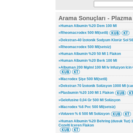
Arama Sonuçları - Plazma 
»Human Albumin %20 Dem 100 Ml
»Rheomacrodex 500 Ml(setli)
»Dekstran-40 İzotonik Sodyum Klorür Sol 500
»Rheomacrodex 500 Ml(setsiz)
»Human Albumin %20 50 Ml 1 Flakon
»Human Albumin %20 Berk 100 Ml
»Albuman 200 Mg/ml 100 Ml Iv Infuzyon Icin 
»Macrodex Şişe 500 Ml(setli)
»Dekstran 70 İzotonik Solüsyon 1000 Ml (ca
»Plasbumin %20 100 Ml 1 Flakon
»Gelofusine 0,04 Gr 500 Ml Solüsyon
»Macrodex %6 Pvc 500 Ml(setsiz)
»Voluven % 6 500 Ml Solüsyon
»Human Albumin %20 Behring (dusuk Tuz) 100
Cozelti Iceren Flakon