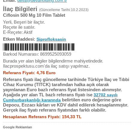
Email:
deva@devaholding.com.tr
İlaç Bilgileri
(Güncelleme Tarihi:10.2.2023)
Ciflosin 500 Mg 10 Film Tablet
Yerli, Beşeri bir ilaçtır.
Reçete ile satılır.
E-Reçete: Aktif
Etken Maddesi:
Siprofloksasin
Barkod Numarası: 8699525093059
Burada yer alan bilgiler bilgilendirme mahiyetindedir.
Ilacprospektusu.com'da ilaç satışı yapılmaz.
Referans Fiyatı: 4,76 Euro
Referans fiyatı ilaç güncelleme tarihinde Türkiye İlaç ve Tıbbi
Cihaz Kurumu (TITCK) tarafından halka açık olarak
yayınlanan Euro bazlı referans fiyat listesinden alınmıştır.
Aşağıda yer alan TL bazlı referans fiyatı ise
32702 sayılı
belirtilen euro değerine göre
Cumhurbaşkanlığı kararında
Depocu, Eczacı kârları ve KDV dahil edilerek hesaplanmıştır.
Gerçek ilaç fiyatı referans fiyatından farklı olabilir.
Hesaplanan Referans Fiyatı: 154,33 TL
Google Reklamları