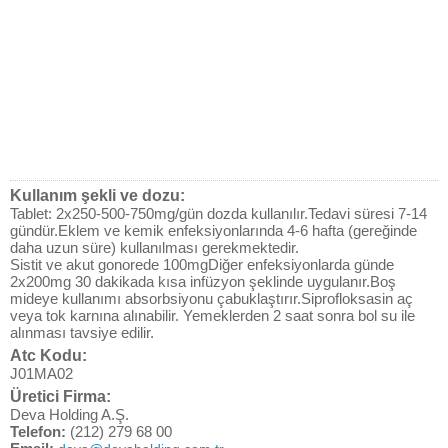
Kullanım şekli ve dozu:
Tablet: 2x250-500-750mg/gün dozda kullanılır.Tedavi süresi 7-14
gündür.Eklem ve kemik enfeksiyonlarında 4-6 hafta (gereğinde
daha uzun süre) kullanılması gerekmektedir.
Sistit ve akut gonorede 100mgDiğer enfeksiyonlarda günde
2x200mg 30 dakikada kısa infüzyon şeklinde uygulanır.Boş
mideye kullanımı absorbsiyonu çabuklaştırır.Siprofloksasin aç
veya tok karnına alınabilir. Yemeklerden 2 saat sonra bol su ile
alınması tavsiye edilir.
Atc Kodu:
J01MA02
Üretici Firma:
Deva Holding A.Ş.
Telefon:
(212) 279 68 00