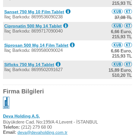
215,93 TL
Sanset 750 Mg 10 Film Tablet
İlaç Barkodu: 8699536090238
37,08 TL
Cipronatin 500 Mg 14 Tablet
İlaç Barkodu: 8699717090040
6,66 Euro,
215,93 TL
Siprosan 500 Mg 14 Film Tablet
İlaç Barkodu: 8699580090024
6,66 Euro,
215,93 TL
Sifloks 750 Mg 14 Tablet
İlaç Barkodu: 8699502091627
15,89 Euro,
510,20 TL
Firma Bilgileri
Deva Holding A.Ş.
Büyükdere Cad. No:199/A 4.Levent - İSTANBUL
Telefon:
(212) 279 68 00
Email:
deva@devaholding.com.tr