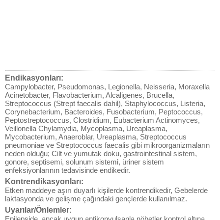
Endikasyonları:
Campylobacter, Pseudomonas, Legionella, Neisseria, Moraxella
Acinetobacter, Flavobacterium, Alcaligenes, Brucella,
Streptococcus (Strept faecalis dahil), Staphylococcus, Listeria,
Corynebacterium, Bacteroides, Fusobacterium, Peptococcus,
Peptostreptococcus, Clostridium, Eubacterium Actinomyces,
Veillonella Chylamydia, Mycoplasma, Ureaplasma,
Mycobacterium, Anaeroblar, Ureaplasma, Streptococcus
pneumoniae ve Streptococcus faecalis gibi mikroorganizmaların
neden olduğu; Cilt ve yumutak doku, gastrointestinal sistem,
gonore, septisemi, solunum sistemi, üriner sistem
enfeksiyonlarının tedavisinde endikedir.
Kontrendikasyonları:
Etken maddeye aşırı duyarlı kişilerde kontrendikedir, Gebelerde
laktasyonda ve gelişme çağındaki gençlerde kullanılmaz.
Uyarılar/Önlemler:
Epilepside, ancak uygun antikonvulsanla nöbetler kontrol altına