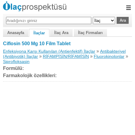
Anasayfa
İlaç Ara
İlaç Firmaları
İlaçlar
Ciflosin 500 Mg 10 Film Tablet
»
Enfeksiyona Karşı Kullanılan (Antienfektif) İlaçlar
Antibakteriyel
»
»
»
(Antibiyotik) İlaçlar
RİFAMPİSİN/RİFAMİSİN
Fluorokinolonlar
Siprofloksasin
Formülü:
Farmakolojik özellikleri: