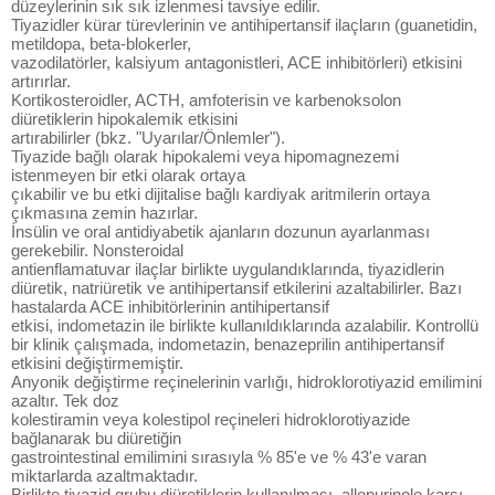
düzeylerinin sık sık izlenmesi tavsiye edilir.
Tiyazidler kürar türevlerinin ve antihipertansif ilaçların (guanetidin,
metildopa, beta-blokerler,
vazodilatörler, kalsiyum antagonistleri, ACE inhibitörleri) etkisini
artırırlar.
Kortikosteroidler, ACTH, amfoterisin ve karbenoksolon
diüretiklerin hipokalemik etkisini
artırabilirler (bkz. "Uyarılar/Önlemler").
Tiyazide bağlı olarak hipokalemi veya hipomagnezemi
istenmeyen bir etki olarak ortaya
çıkabilir ve bu etki dijitalise bağlı kardiyak aritmilerin ortaya
çıkmasına zemin hazırlar.
İnsülin ve oral antidiyabetik ajanların dozunun ayarlanması
gerekebilir. Nonsteroidal
antienflamatuvar ilaçlar birlikte uygulandıklarında, tiyazidlerin
diüretik, natriüretik ve antihipertansif etkilerini azaltabilirler. Bazı
hastalarda ACE inhibitörlerinin antihipertansif
etkisi, indometazin ile birlikte kullanıldıklarında azalabilir. Kontrollü
bir klinik çalışmada, indometazin, benazeprilin antihipertansif
etkisini değiştirmemiştir.
Anyonik değiştirme reçinelerinin varlığı, hidroklorotiyazid emilimini
azaltır. Tek doz
kolestiramin veya kolestipol reçineleri hidroklorotiyazide
bağlanarak bu diüretiğin
gastrointestinal emilimini sırasıyla % 85'e ve % 43'e varan
miktarlarda azaltmaktadır.
Birlikte tiyazid grubu diüretiklerin kullanılması, allopurinole karşı