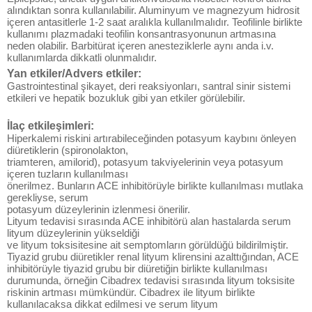
alındıktan sonra kullanılabilir. Aluminyum ve magnezyum hidrosit
içeren antasitlerle 1-2 saat aralıkla kullanılmalıdır. Teofilinle birlikte
kullanımı plazmadaki teofilin konsantrasyonunun artmasına
neden olabilir. Barbitürat içeren anesteziklerle aynı anda i.v.
kullanımlarda dikkatli olunmalıdır.
Yan etkiler/Advers etkiler:
Gastrointestinal şikayet, deri reaksiyonları, santral sinir sistemi
etkileri ve hepatik bozukluk gibi yan etkiler görülebilir.
İlaç etkileşimleri:
Hiperkalemi riskini artırabileceğinden potasyum kaybını önleyen
diüretiklerin (spironolakton,
triamteren, amilorid), potasyum takviyelerinin veya potasyum
içeren tuzların kullanılması
önerilmez. Bunların ACE inhibitörüyle birlikte kullanılması mutlaka
gerekliyse, serum
potasyum düzeylerinin izlenmesi önerilir.
Lityum tedavisi sırasında ACE inhibitörü alan hastalarda serum
lityum düzeylerinin yükseldiği
ve lityum toksisitesine ait semptomların görüldüğü bildirilmiştir.
Tiyazid grubu diüretikler renal lityum klirensini azalttığından, ACE
inhibitörüyle tiyazid grubu bir diüretiğin birlikte kullanılması
durumunda, örneğin Cibadrex tedavisi sırasında lityum toksisite
riskinin artması mümkündür. Cibadrex ile lityum birlikte
kullanılacaksa dikkat edilmesi ve serum lityum