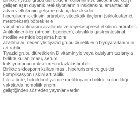
gelişen aşırı duyarlık reaksiyonlarının insidansını, amantadinin
advers etkilerinin gelişme riskini, diazoksidin
hiperglisemik etkisini artırabilir, sitotoksik ilaçların (siklofosfamid,
metotreksat) böbreklerle
vücuttan atılmasını azaltabilir ve miyelosupresif etkilerini artırabilir.
Antikolinerjikler (atropin, biperiden), olasılıkla gastrointestinal
motilite ve mide boşalma hızını
azaltmaları nedeniyle tiyazid grubu diüretiklerin biyoyararlanımını
artırabilir.
Tiyazid grubu diüretiklerin D vitaminiyle veya kalsiyum tuzlarıyla
birlikte kullanılması, serum
kalsiyumunun yükselmesini fazlalaştırabilir.
Birlikte siklosporin kullanılması, hiperürisemi ve gut-tipi
komplikasyon riskini artırabilir.
Literatürde, hidroklorotiyazidle metildopanın birlikte kullanıldığı
vakalarda hemolitik anemi
geliştiğinden söz eden yayınlar vardır.