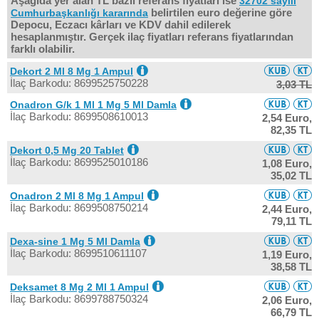
Aşağıda yer alan TL bazlı referans fiyatları ise
32702 sayılı
belirtilen euro değerine göre
Cumhurbaşkanlığı kararında
Depocu, Eczacı kârları ve KDV dahil edilerek
hesaplanmıştır. Gerçek ilaç fiyatları referans fiyatlarından
farklı olabilir.
Dekort 2 Ml 8 Mg 1 Ampul
İlaç Barkodu: 8699525750228
3,03 TL
Onadron G/k 1 Ml 1 Mg 5 Ml Damla
İlaç Barkodu: 8699508610013
2,54 Euro,
82,35 TL
Dekort 0,5 Mg 20 Tablet
İlaç Barkodu: 8699525010186
1,08 Euro,
35,02 TL
Onadron 2 Ml 8 Mg 1 Ampul
İlaç Barkodu: 8699508750214
2,44 Euro,
79,11 TL
Dexa-sine 1 Mg 5 Ml Damla
İlaç Barkodu: 8699510611107
1,19 Euro,
38,58 TL
Deksamet 8 Mg 2 Ml 1 Ampul
İlaç Barkodu: 8699788750324
2,06 Euro,
66,79 TL