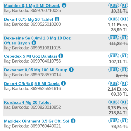
Maxidex 0,1 Mg 5 Ml Oft.sol.
İlaç Barkodu: 8699760710025
10,31 TL
Dekort 0,75 Mg 20 Tablet
İlaç Barkodu: 8699525010209
1,11 Euro,
35,99 TL
Dexa-sine Se 0.4ml 1,3 Mg 10 Doz
Oft.solüsyon
111,22 TL
İlaç Barkodu: 8699510611015
Cebedex 5 Ml Göz Damlası
İlaç Barkodu: 8699704610756
107,11 TL
Deksamet 0,05 Mg 100 Ml Şurup
İlaç Barkodu: 8699788570014
2,7 TL
Dekort G/k % 0,5 5 Ml Damla
İlaç Barkodu: 8699525591616
2,14 Euro,
69,38 TL
Kordexa 4 Mg 20 Tablet
İlaç Barkodu: 8699828010852
6,75 Euro,
218,84 TL
Maxidex Ointment 3.5 Gr Oft. Sol
İlaç Barkodu: 8699760440021
78,74 TL