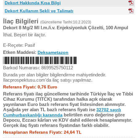
Dekort Hakkında Kısa Bilgi
Dekort Kullanım Şekli ve Talimatı
İlaç Bilgileri
(Güncelleme Tarihi:10.2.2023)
Dekort 8 Mg/2 Ml I.m./i.v. Enjeksiyonluk Çözelti, 100 Ampul
İthal, Beşeri bir ilaçtır.
E-Reçete: Pasif
Etken Maddesi:
Deksametazon
Barkod Numarası: 8699525750112
Burada yer alan bilgiler bilgilendirme mahiyetindedir.
Ilacprospektusu.com'da ilaç satışı yapılmaz.
Referans Fiyatı: 0,76 Euro
Referans fiyatı ilaç güncelleme tarihinde Türkiye İlaç ve Tıbbi
Cihaz Kurumu (TITCK) tarafından halka açık olarak
yayınlanan Euro bazlı referans fiyat listesinden alınmıştır.
Aşağıda yer alan TL bazlı referans fiyatı ise
32702 sayılı
belirtilen euro değerine göre
Cumhurbaşkanlığı kararında
Depocu, Eczacı kârları ve KDV dahil edilerek hesaplanmıştır.
Gerçek ilaç fiyatı referans fiyatından farklı olabilir.
Hesaplanan Referans Fiyatı: 24,64 TL