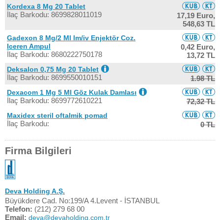
Kordexa 8 Mg 20 Tablet
İlaç Barkodu: 8699828011019
17,19 Euro,
548,63 TL
Gadexon 8 Mg/2 Ml Im/iv Enjektör Coz.
Iceren Ampul
0,42 Euro,
İlaç Barkodu: 8680222750178
13,72 TL
Deksalon 0,75 Mg 20 Tablet
İlaç Barkodu: 8699550010151
1.98 TL
Dexacom 1 Mg 5 Ml Göz Kulak Damlası
İlaç Barkodu: 8699772610221
72,32 TL
Maxidex steril oftalmik pomad
İlaç Barkodu:
0 TL
Firma Bilgileri
Deva Holding A.Ş.
Büyükdere Cad. No:199/A 4.Levent - İSTANBUL
Telefon:
(212) 279 68 00
Email:
deva@devaholding.com.tr