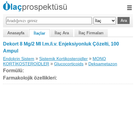
Anasayfa
İlaç Ara
İlaç Firmaları
İlaçlar
Dekort 8 Mg/2 Ml I.m./i.v. Enjeksiyonluk Çözelti, 100
Ampul
»
»
Endokrin Sistem
Sistemik Kortikosteroidler
MONO
»
»
KORTİKOSTEROİDLER
Glucocorticoids
Deksametazon
Formülü:
Farmakolojik özellikleri: