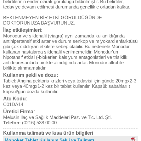
belirtilerinin ender olarak görüldüğü bildirilmiştir. Bu belirtiler,
tedaviye devam edilmesi durumunda genellikle ortadan kalkar.
BEKLENMEYEN BİR ETKİ GÖRÜLDÜĞÜNDE
DOKTORUNUZA BAŞVURUNUZ.
İlaç etkileşimleri:
Monodur ve sildenafil (viagra) aynı zamanda kullanıldığında
antihipertansif etki artar ve durum senkop ve miyokard enfarktüsü
gibi çok ciddi yan etkilere sebep olabilir. Bu nedenele Monodur
kullanan hastalarda sildenafil verilmemelidir. Monodur'un
hipotansif etkisi (-blokerler, kalsiyum antagonistleri ve trisiklik
antidepresanlarla birlikte alındığında artar. Monodur alkol ile
birlikte alınmamalıdır.
Kullanım şekli ve dozu:
Tablet: Angina pektoris krizleri veya tedavisi için günde 20mgx2-3
kez veya 40mgx1-2 kez bir tablet kullanılır. Kapsül: sabahları t
kapsül/gün dozda kullanılır.
Atc Kodu:
C01DA14
Üretici Firma:
Melusin İlaç ve Sağlık Maddeleri Paz. ve Tic. Ltd. Şti.
Telefon:
(0216) 538 00 00
Kullanma talimatı ve kısa ürün bilgileri
Monoket Tablet Kullanım Şekli ve Talimatı