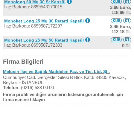
Monolong 60 Mg 30 Sr Kapsül
İlaç Barkodu: 8699543170015
3,66 Euro,
118,66 TL
Monoket Long 25 Mg 30 Retard Kapsül
İlaç Barkodu: 8699587172297
3,46 Euro,
112,18 TL
Monoket Long 25 Mg 50 Retard Kapsül
İlaç Barkodu: 8699587172303
0 TL
Firma Bilgileri
Melusin İlaç ve Sağlık Maddeleri Paz. ve Tic. Ltd. Şti.
Cumhuriyet Cad. Gerçekler Sitesi B Blok Kat:6 34805 Kavacık,
Beykoz - İSTANBUL
Telefon:
(0216) 538 00 00
Firma profili ve diğer ürünlerin listesini görüntülemek için
firma ismine tıklayın