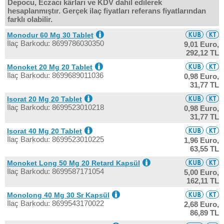
Depocu, Eczacı kârları ve KDV dahil edilerek
hesaplanmıştır. Gerçek ilaç fiyatları referans fiyatlarından
farklı olabilir.
Monodur 60 Mg 30 Tablet
İlaç Barkodu: 8699786030350
9,01 Euro,
292,12 TL
Monoket 20 Mg 20 Tablet
İlaç Barkodu: 8699689011036
0,98 Euro,
31,77 TL
Isorat 20 Mg 20 Tablet
İlaç Barkodu: 8699523010218
0,98 Euro,
31,77 TL
Isorat 40 Mg 20 Tablet
İlaç Barkodu: 8699523010225
1,96 Euro,
63,55 TL
Monoket Long 50 Mg 20 Retard Kapsül
İlaç Barkodu: 8699587171054
5,00 Euro,
162,11 TL
Monolong 40 Mg 30 Sr Kapsül
İlaç Barkodu: 8699543170022
2,68 Euro,
86,89 TL