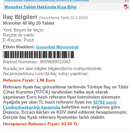
Monoket Tablet Hakkında Kısa Bilgi
İlaç Bilgileri
(Güncelleme Tarihi:10.2.2023)
Monoket 40 Mg 20 Tablet
Yerli, Beşeri bir ilaçtır.
Reçete ile satılır.
E-Reçete: Pasif
Etken Maddesi:
Izosorbid Mononitrat
Barkod Numarası: 8699689011043
Burada yer alan bilgiler bilgilendirme mahiyetindedir.
Ilacprospektusu.com'da ilaç satışı yapılmaz.
Referans Fiyatı: 1,96 Euro
Referans fiyatı ilaç güncelleme tarihinde Türkiye İlaç ve Tıbbi
Cihaz Kurumu (TITCK) tarafından halka açık olarak
yayınlanan Euro bazlı referans fiyat listesinden alınmıştır.
Aşağıda yer alan TL bazlı referans fiyatı ise
32702 sayılı
belirtilen euro değerine göre
Cumhurbaşkanlığı kararında
Depocu, Eczacı kârları ve KDV dahil edilerek hesaplanmıştır.
Gerçek ilaç fiyatı referans fiyatından farklı olabilir.
Hesaplanan Referans Fiyatı: 63,55 TL