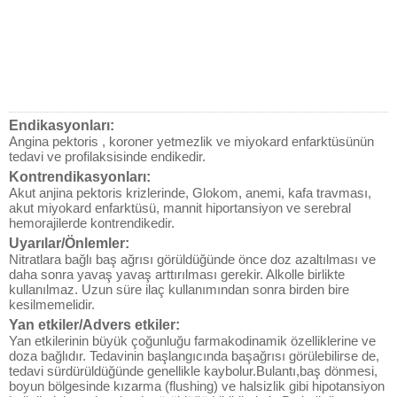
Endikasyonları:
Angina pektoris , koroner yetmezlik ve miyokard enfarktüsünün
tedavi ve profilaksisinde endikedir.
Kontrendikasyonları:
Akut anjina pektoris krizlerinde, Glokom, anemi, kafa travması,
akut miyokard enfarktüsü, mannit hiportansiyon ve serebral
hemorajilerde kontrendikedir.
Uyarılar/Önlemler:
Nitratlara bağlı baş ağrısı görüldüğünde önce doz azaltılması ve
daha sonra yavaş yavaş arttırılması gerekir. Alkolle birlikte
kullanılmaz. Uzun süre ilaç kullanımından sonra birden bire
kesilmemelidir.
Yan etkiler/Advers etkiler:
Yan etkilerinin büyük çoğunluğu farmakodinamik özelliklerine ve
doza bağlıdır. Tedavinin başlangıcında başağrısı görülebilirse de,
tedavi sürdürüldüğünde genellikle kaybolur.Bulantı,baş dönmesi,
boyun bölgesinde kızarma (flushing) ve halsizlik gibi hipotansiyon