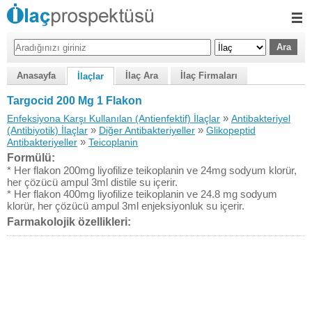
Anasayfa
İlaç Ara
İlaç Firmaları
İlaçlar
Targocid 200 Mg 1 Flakon
»
Enfeksiyona Karşı Kullanılan (Antienfektif) İlaçlar
Antibakteriyel
»
»
(Antibiyotik) İlaçlar
Diğer Antibakteriyeller
Glikopeptid
»
Antibakteriyeller
Teicoplanin
Formülü:
* Her flakon 200mg liyofilize teikoplanin ve 24mg sodyum klorür,
her çözücü ampul 3ml distile su içerir.
* Her flakon 400mg liyofilize teikoplanin ve 24.8 mg sodyum
klorür, her çözücü ampul 3ml enjeksiyonluk su içerir.
Farmakolojik özellikleri: