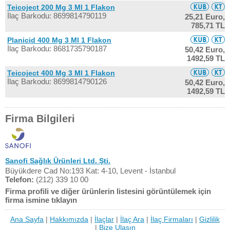
Teicoject 200 Mg 3 Ml 1 Flakon
İlaç Barkodu: 8699814790119
25,21 Euro,
785,71 TL
Planicid 400 Mg 3 Ml 1 Flakon
İlaç Barkodu: 8681735790187
50,42 Euro,
1492,59 TL
Teicoject 400 Mg 3 Ml 1 Flakon
İlaç Barkodu: 8699814790126
50,42 Euro,
1492,59 TL
Firma Bilgileri
Sanofi Sağlık Ürünleri Ltd. Şti.
Büyükdere Cad No:193 Kat: 4-10, Levent - İstanbul
Telefon:
(212) 339 10 00
Firma profili ve diğer ürünlerin listesini görüntülemek için
firma ismine tıklayın
Ana Sayfa
|
Hakkımızda
|
İlaçlar
|
İlaç Ara
|
İlaç Firmaları
|
Gizlilik
|
Bize Ulaşın