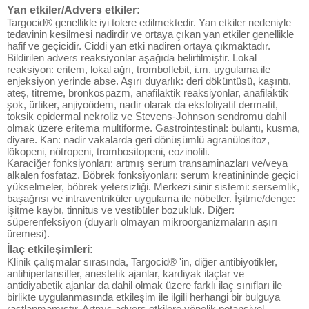
Yan etkiler/Advers etkiler:
Targocid® genellikle iyi tolere edilmektedir. Yan etkiler nedeniyle
tedavinin kesilmesi nadirdir ve ortaya çıkan yan etkiler genellikle
hafif ve geçicidir. Ciddi yan etki nadiren ortaya çıkmaktadır.
Bildirilen advers reaksiyonlar aşağıda belirtilmiştir. Lokal
reaksiyon: eritem, lokal ağrı, tromboflebit, i.m. uygulama ile
enjeksiyon yerinde abse. Aşırı duyarlık: deri döküntüsü, kaşıntı,
ateş, titreme, bronkospazm, anafilaktik reaksiyonlar, anafilaktik
şok, ürtiker, anjiyoödem, nadir olarak da eksfoliyatif dermatit,
toksik epidermal nekroliz ve Stevens-Johnson sendromu dahil
olmak üzere eritema multiforme. Gastrointestinal: bulantı, kusma,
diyare. Kan: nadir vakalarda geri dönüşümlü agranülositoz,
lökopeni, nötropeni, trombositopeni, eozinofili.
Karaciğer fonksiyonları: artmış serum transaminazları ve/veya
alkalen fosfataz. Böbrek fonksiyonları: serum kreatinininde geçici
yükselmeler, böbrek yetersizliği. Merkezi sinir sistemi: sersemlik,
başağrısı ve intraventriküler uygulama ile nöbetler. İşitme/denge:
işitme kaybı, tinnitus ve vestibüler bozukluk. Diğer:
süperenfeksiyon (duyarlı olmayan mikroorganizmaların aşırı
üremesi).
İlaç etkileşimleri:
Klinik çalışmalar sırasında, Targocid® 'in, diğer antibiyotikler,
antihipertansifler, anestetik ajanlar, kardiyak ilaçlar ve
antidiyabetik ajanlar da dahil olmak üzere farklı ilaç sınıfları ile
birlikte uygulanmasında etkileşim ile ilgili herhangi bir bulguya
rastlanmamıştır. Artmış advers etkilere yönelik potansiyel