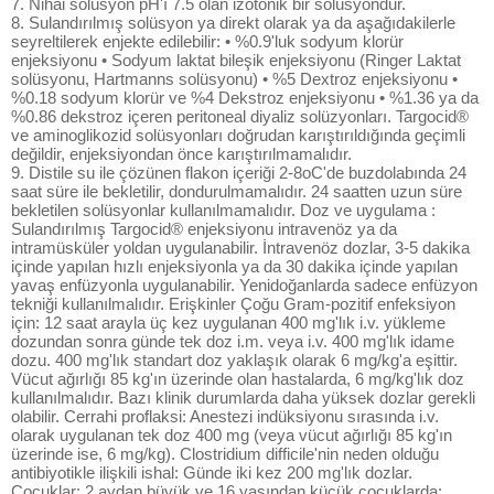
7. Nihai solüsyon pH'ı 7.5 olan izotonik bir solüsyondur.
8. Sulandırılmış solüsyon ya direkt olarak ya da aşağıdakilerle
seyreltilerek enjekte edilebilir: • %0.9'luk sodyum klorür
enjeksiyonu • Sodyum laktat bileşik enjeksiyonu (Ringer Laktat
solüsyonu, Hartmanns solüsyonu) • %5 Dextroz enjeksiyonu •
%0.18 sodyum klorür ve %4 Dekstroz enjeksiyonu • %1.36 ya da
%0.86 dekstroz içeren peritoneal diyaliz solüzyonları. Targocid®
ve aminoglikozid solüsyonları doğrudan karıştırıldığında geçimli
değildir, enjeksiyondan önce karıştırılmamalıdır.
9. Distile su ile çözünen flakon içeriği 2-8oC'de buzdolabında 24
saat süre ile bekletilir, dondurulmamalıdır. 24 saatten uzun süre
bekletilen solüsyonlar kullanılmamalıdır. Doz ve uygulama :
Sulandırılmış Targocid® enjeksiyonu intravenöz ya da
intramüsküler yoldan uygulanabilir. İntravenöz dozlar, 3-5 dakika
içinde yapılan hızlı enjeksiyonla ya da 30 dakika içinde yapılan
yavaş enfüzyonla uygulanabilir. Yenidoğanlarda sadece enfüzyon
tekniği kullanılmalıdır. Erişkinler Çoğu Gram-pozitif enfeksiyon
için: 12 saat arayla üç kez uygulanan 400 mg'lık i.v. yükleme
dozundan sonra günde tek doz i.m. veya i.v. 400 mg'lık idame
dozu. 400 mg'lık standart doz yaklaşık olarak 6 mg/kg'a eşittir.
Vücut ağırlığı 85 kg'ın üzerinde olan hastalarda, 6 mg/kg'lık doz
kullanılmalıdır. Bazı klinik durumlarda daha yüksek dozlar gerekli
olabilir. Cerrahi proflaksi: Anestezi indüksiyonu sırasında i.v.
olarak uygulanan tek doz 400 mg (veya vücut ağırlığı 85 kg'ın
üzerinde ise, 6 mg/kg). Clostridium difficile'nin neden olduğu
antibiyotikle ilişkili ishal: Günde iki kez 200 mg'lık dozlar.
Çocuklar: 2 aydan büyük ve 16 yaşından küçük çocuklarda: