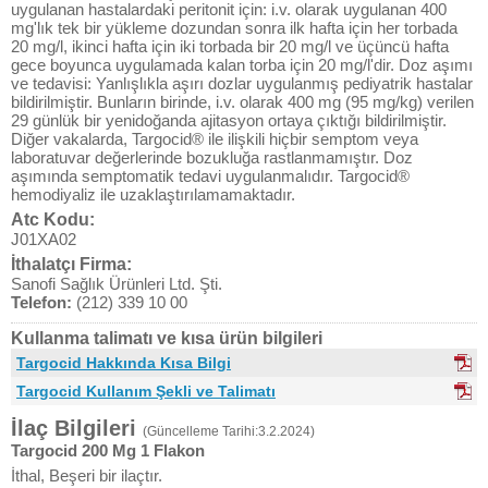
uygulanan hastalardaki peritonit için: i.v. olarak uygulanan 400
mg'lık tek bir yükleme dozundan sonra ilk hafta için her torbada
20 mg/l, ikinci hafta için iki torbada bir 20 mg/l ve üçüncü hafta
gece boyunca uygulamada kalan torba için 20 mg/l'dir. Doz aşımı
ve tedavisi: Yanlışlıkla aşırı dozlar uygulanmış pediyatrik hastalar
bildirilmiştir. Bunların birinde, i.v. olarak 400 mg (95 mg/kg) verilen
29 günlük bir yenidoğanda ajitasyon ortaya çıktığı bildirilmiştir.
Diğer vakalarda, Targocid® ile ilişkili hiçbir semptom veya
laboratuvar değerlerinde bozukluğa rastlanmamıştır. Doz
aşımında semptomatik tedavi uygulanmalıdır. Targocid®
hemodiyaliz ile uzaklaştırılamamaktadır.
Atc Kodu:
J01XA02
İthalatçı Firma:
Sanofi Sağlık Ürünleri Ltd. Şti.
Telefon:
(212) 339 10 00
Kullanma talimatı ve kısa ürün bilgileri
Targocid Hakkında Kısa Bilgi
Targocid Kullanım Şekli ve Talimatı
İlaç Bilgileri
(Güncelleme Tarihi:3.2.2024)
Targocid 200 Mg 1 Flakon
İthal, Beşeri bir ilaçtır.