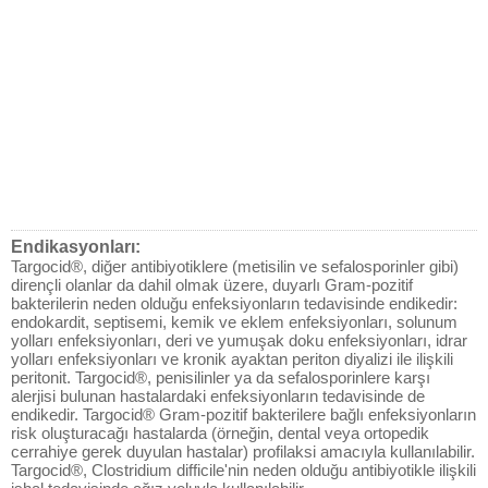
Endikasyonları:
Targocid®, diğer antibiyotiklere (metisilin ve sefalosporinler gibi)
dirençli olanlar da dahil olmak üzere, duyarlı Gram-pozitif
bakterilerin neden olduğu enfeksiyonların tedavisinde endikedir:
endokardit, septisemi, kemik ve eklem enfeksiyonları, solunum
yolları enfeksiyonları, deri ve yumuşak doku enfeksiyonları, idrar
yolları enfeksiyonları ve kronik ayaktan periton diyalizi ile ilişkili
peritonit. Targocid®, penisilinler ya da sefalosporinlere karşı
alerjisi bulunan hastalardaki enfeksiyonların tedavisinde de
endikedir. Targocid® Gram-pozitif bakterilere bağlı enfeksiyonların
risk oluşturacağı hastalarda (örneğin, dental veya ortopedik
cerrahiye gerek duyulan hastalar) profilaksi amacıyla kullanılabilir.
Targocid®, Clostridium difficile'nin neden olduğu antibiyotikle ilişkili