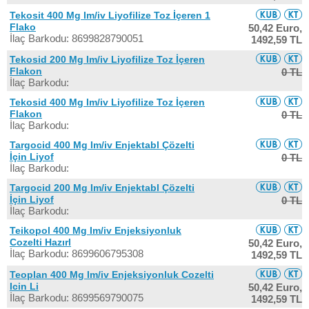
Tekosit 400 Mg Im/iv Liyofilize Toz İçeren 1
Flako
50,42 Euro,
İlaç Barkodu: 8699828790051
1492,59 TL
Tekosid 200 Mg Im/iv Liyofilize Toz İçeren
Flakon
0 TL
İlaç Barkodu:
Tekosid 400 Mg Im/iv Liyofilize Toz İçeren
Flakon
0 TL
İlaç Barkodu:
Targocid 400 Mg Im/iv Enjektabl Çözelti
İçin Liyof
0 TL
İlaç Barkodu:
Targocid 200 Mg Im/iv Enjektabl Çözelti
İçin Liyof
0 TL
İlaç Barkodu:
Teikopol 400 Mg Im/iv Enjeksiyonluk
Cozelti Hazırl
50,42 Euro,
İlaç Barkodu: 8699606795308
1492,59 TL
Teoplan 400 Mg Im/iv Enjeksiyonluk Cozelti
Icin Li
50,42 Euro,
İlaç Barkodu: 8699569790075
1492,59 TL