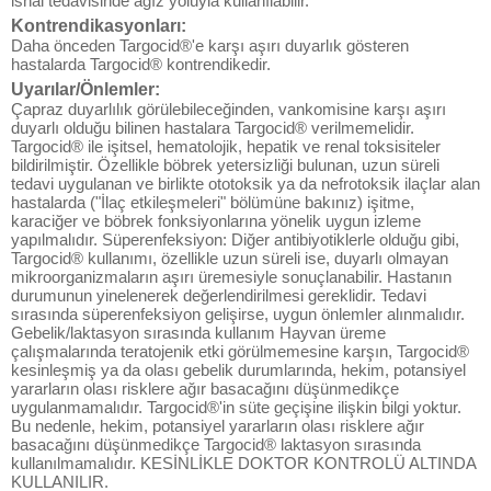
ishal tedavisinde ağız yoluyla kullanılabilir.
Kontrendikasyonları:
Daha önceden Targocid®'e karşı aşırı duyarlık gösteren
hastalarda Targocid® kontrendikedir.
Uyarılar/Önlemler:
Çapraz duyarlılık görülebileceğinden, vankomisine karşı aşırı
duyarlı olduğu bilinen hastalara Targocid® verilmemelidir.
Targocid® ile işitsel, hematolojik, hepatik ve renal toksisiteler
bildirilmiştir. Özellikle böbrek yetersizliği bulunan, uzun süreli
tedavi uygulanan ve birlikte ototoksik ya da nefrotoksik ilaçlar alan
hastalarda ("İlaç etkileşmeleri" bölümüne bakınız) işitme,
karaciğer ve böbrek fonksiyonlarına yönelik uygun izleme
yapılmalıdır. Süperenfeksiyon: Diğer antibiyotiklerle olduğu gibi,
Targocid® kullanımı, özellikle uzun süreli ise, duyarlı olmayan
mikroorganizmaların aşırı üremesiyle sonuçlanabilir. Hastanın
durumunun yinelenerek değerlendirilmesi gereklidir. Tedavi
sırasında süperenfeksiyon gelişirse, uygun önlemler alınmalıdır.
Gebelik/laktasyon sırasında kullanım Hayvan üreme
çalışmalarında teratojenik etki görülmemesine karşın, Targocid®
kesinleşmiş ya da olası gebelik durumlarında, hekim, potansiyel
yararların olası risklere ağır basacağını düşünmedikçe
uygulanmamalıdır. Targocid®'in süte geçişine ilişkin bilgi yoktur.
Bu nedenle, hekim, potansiyel yararların olası risklere ağır
basacağını düşünmedikçe Targocid® laktasyon sırasında
kullanılmamalıdır. KESİNLİKLE DOKTOR KONTROLÜ ALTINDA
KULLANILIR.