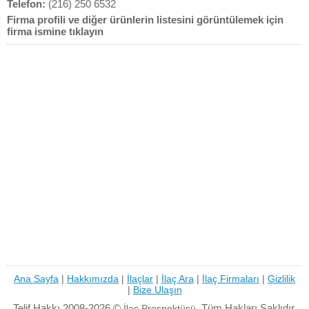
Telefon:
(216) 250 6532
Firma profili ve diğer ürünlerin listesini görüntülemek için
firma ismine tıklayın
Ana Sayfa
|
Hakkımızda
|
İlaçlar
|
İlaç Ara
|
İlaç Firmaları
|
Gizlilik
|
Bize Ulaşın
Telif Hakkı 2008-2026 ©
Tüm Hakları Saklıdır.
İlaç Prospektüsü.