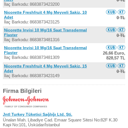
İlaç Barkodu: 8683873423200
Nicorette Freshfruit 4 Mg Meyveli Sakiz, 10
Adet
0 TL
İlaç Barkodu: 8683873423125
Nicorette Invisi 10 Mg/16 Saat Transdermal
Flaster
0 TL
İlaç Barkodu: 8683873481316
Nicorette Invisi 10 Mg/16 Saat Transdermal
Flaster
26,66 Euro,
İlaç Barkodu: 8683873481309
828,57 TL
Nicorette Freshfruit 4 Mg Meyveli Sakiz, 15
Adet
0 TL
İlaç Barkodu: 8683873423149
Firma Bilgileri
Jntl Turkey Tüketici Sağlığı Ltd. Şti.
Ünalan Mah. Libadiye Cad. Emaar Square Sitesi No:82F K.30
Kapi No:101, Üsküdar/İstanbul