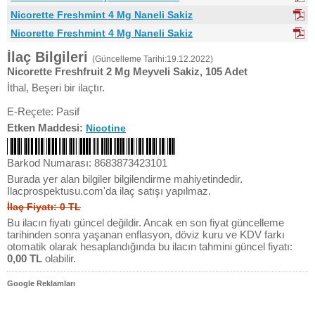
Nicorette Freshmint 4 Mg Naneli Sakiz
Nicorette Freshmint 4 Mg Naneli Sakiz
İlaç Bilgileri
(Güncelleme Tarihi:19.12.2022)
Nicorette Freshfruit 2 Mg Meyveli Sakiz, 105 Adet
İthal, Beşeri bir ilaçtır.
E-Reçete: Pasif
Etken Maddesi:
Nicotine
Barkod Numarası: 8683873423101
Burada yer alan bilgiler bilgilendirme mahiyetindedir.
Ilacprospektusu.com'da ilaç satışı yapılmaz.
İlaç Fiyatı: 0 TL
Bu ilacın fiyatı güncel değildir. Ancak en son fiyat güncelleme
tarihinden sonra yaşanan enflasyon, döviz kuru ve KDV farkı
otomatik olarak hesaplandığında bu ilacın tahmini güncel fiyatı:
0,00 TL
olabilir.
Google Reklamları