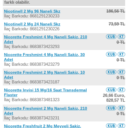
farklı olabilir.
186,56 TL
Nicotinell 2 Mg 96 Naneli Skz
İlaç Barkodu: 8681291230233
73,59 TL
Nicotinell 2 Mg 24 Naneli Skz
İlaç Barkodu: 8681291230226
Nicorette Freshmint 4 Mg Naneli Sakiz, 210
Adet
0 TL
İlaç Barkodu: 8683873423293
Nicorette Freshmint 4 Mg Naneli Sakiz, 30
Adet
0 TL
İlaç Barkodu: 8683873423279
Nicorette Freshmint 2 Mg Naneli Sakiz, 10
Adet
0 TL
İlaç Barkodu: 8683873423187
Nicorette Invisi 15 Mg/16 Saat Transdermal
Flaster
26,66 Euro,
İlaç Barkodu: 8683873481323
828,57 TL
Nicorette Freshmint 2 Mg Naneli Sakiz, 210
Adet
0 TL
İlaç Barkodu: 8683873423231
Nicorette Freshfruit 2 Mg Meyveli Sakiz,