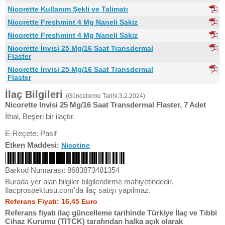
Nicorette Kullanım Şekli ve Talimatı
Nicorette Freshmint 4 Mg Naneli Sakiz
Nicorette Freshmint 4 Mg Naneli Sakiz
Nicorette İnvisi 25 Mg/16 Saat Transdermal
Flaster
Nicorette İnvisi 25 Mg/16 Saat Transdermal
Flaster
İlaç Bilgileri
(Güncelleme Tarihi:3.2.2024)
Nicorette Invisi 25 Mg/16 Saat Transdermal Flaster, 7 Adet
İthal, Beşeri bir ilaçtır.
E-Reçete: Pasif
Etken Maddesi:
Nicotine
Barkod Numarası: 8683873481354
Burada yer alan bilgiler bilgilendirme mahiyetindedir.
Ilacprospektusu.com'da ilaç satışı yapılmaz.
Referans Fiyatı: 16,45 Euro
Referans fiyatı ilaç güncelleme tarihinde Türkiye İlaç ve Tıbbi
Cihaz Kurumu (TITCK) tarafından halka açık olarak