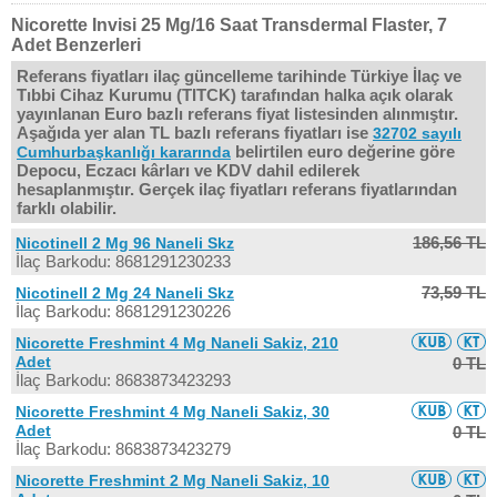
Nicorette Invisi 25 Mg/16 Saat Transdermal Flaster, 7
Adet Benzerleri
Referans fiyatları ilaç güncelleme tarihinde Türkiye İlaç ve
Tıbbi Cihaz Kurumu (TITCK) tarafından halka açık olarak
yayınlanan Euro bazlı referans fiyat listesinden alınmıştır.
Aşağıda yer alan TL bazlı referans fiyatları ise
32702 sayılı
belirtilen euro değerine göre
Cumhurbaşkanlığı kararında
Depocu, Eczacı kârları ve KDV dahil edilerek
hesaplanmıştır. Gerçek ilaç fiyatları referans fiyatlarından
farklı olabilir.
186,56 TL
Nicotinell 2 Mg 96 Naneli Skz
İlaç Barkodu: 8681291230233
73,59 TL
Nicotinell 2 Mg 24 Naneli Skz
İlaç Barkodu: 8681291230226
Nicorette Freshmint 4 Mg Naneli Sakiz, 210
Adet
0 TL
İlaç Barkodu: 8683873423293
Nicorette Freshmint 4 Mg Naneli Sakiz, 30
Adet
0 TL
İlaç Barkodu: 8683873423279
Nicorette Freshmint 2 Mg Naneli Sakiz, 10