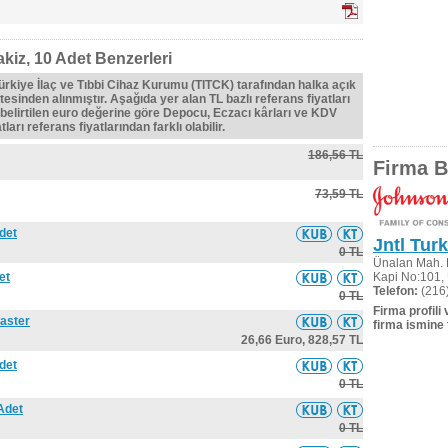
kiz, 10 Adet Benzerleri
Türkiye İlaç ve Tıbbi Cihaz Kurumu (TITCK) tarafından halka açık
tesinden alınmıştır. Aşağıda yer alan TL bazlı referans fiyatları
belirtilen euro değerine göre Depocu, Eczacı kârları ve KDV
ları referans fiyatlarından farklı olabilir.
186,56 TL
Firma Bi
73,59 TL
det
Jntl Turk
0 TL
Ünalan Mah. 
et
Kapi No:101, 
Telefon:
(216
0 TL
Firma profili
laster
firma ismine 
26,66 Euro,
828,57 TL
det
0 TL
 Adet
0 TL