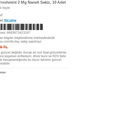
Freshmint 2 Mg Naneli Sakiz, 10 Adet
r ilaçtır.
if
si:
Nicotine
rası: 8683873423187
n bilgiler bilgilendirme mahiyetindedir.
su.com'da ilaç satışı yapılmaz.
 0 TL
tı güncel değildir. Ancak en son fiyat güncelleme
nra yaşanan enflasyon, döviz kuru ve KDV farkı
ak hesaplandığında bu ilacın tahmini güncel
olabilir.
ları