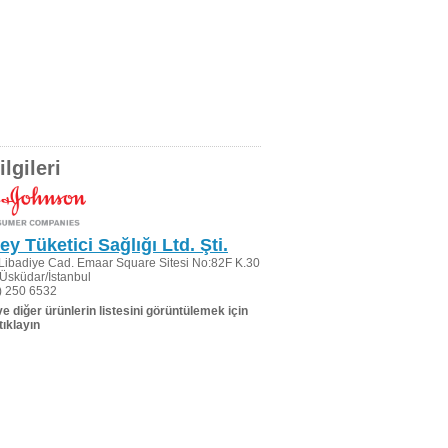
lgileri
ey Tüketici Sağlığı Ltd. Şti.
Libadiye Cad. Emaar Square Sitesi No:82F K.30
Üsküdar/İstanbul
) 250 6532
 ve diğer ürünlerin listesini görüntülemek için
tıklayın