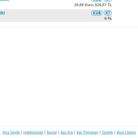
26,66 Euro,
828,57 TL
det
0 TL
|
|
|
|
|
|
Ana Sayfa
Hakkımızda
İlaçlar
İlaç Ara
İlaç Firmaları
Gizlilik
Bize Ulaşın