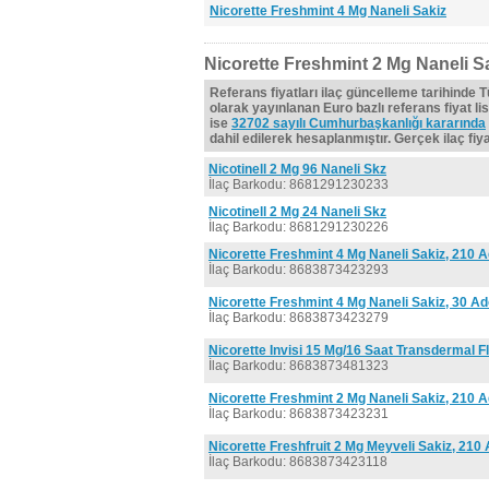
Nicorette Freshmint 4 Mg Naneli Sakiz
Nicorette Freshmint 2 Mg Naneli Sa
Referans fiyatları ilaç güncelleme tarihinde 
olarak yayınlanan Euro bazlı referans fiyat lis
ise
32702 sayılı Cumhurbaşkanlığı kararında
dahil edilerek hesaplanmıştır. Gerçek ilaç fiyat
Nicotinell 2 Mg 96 Naneli Skz
İlaç Barkodu: 8681291230233
Nicotinell 2 Mg 24 Naneli Skz
İlaç Barkodu: 8681291230226
Nicorette Freshmint 4 Mg Naneli Sakiz, 210 A
İlaç Barkodu: 8683873423293
Nicorette Freshmint 4 Mg Naneli Sakiz, 30 Ad
İlaç Barkodu: 8683873423279
Nicorette Invisi 15 Mg/16 Saat Transdermal F
İlaç Barkodu: 8683873481323
Nicorette Freshmint 2 Mg Naneli Sakiz, 210 A
İlaç Barkodu: 8683873423231
Nicorette Freshfruit 2 Mg Meyveli Sakiz, 210
İlaç Barkodu: 8683873423118