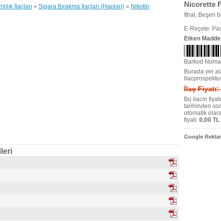
Nicorette 
lılık İlaçları
»
Sigara Bırakma İlaçları (Hapları)
»
Nikotin
İthal, Beşeri bi
E-Reçete: Pas
Etken Madde
Barkod Numa
Burada yer ala
Ilacprospektu
İlaç Fiyatı:
Bu ilacın fiya
tarihinden so
otomatik olar
fiyatı:
0,00 TL
Google Reklam
leri