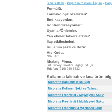
Sinir Sistemi
»
Diğer Sinir Sistemi İlaçları
»
Bağım
Formülü:
Farmakolojik özellikleri:
Endikasyonları:
Kontrendikasyonları:
Uyarılar/Önlemler:
Yan etkiler/Advers etkiler:
İlaç etkileşimleri:
Kullanım şekli ve dozu:
Atc Kodu:
N07BA01
İthalatçı Firma:
Jntl Turkey Tüketici Sağlığı Ltd. Şti.
Telefon:
(216) 250 6532
Kullanma talimatı ve kısa ürün bilgi
Nicorette Hakkında Kısa Bilgi
Nicorette Kullanım Şekli ve Talimatı
Nicorette Freshfruit 2 Mg Meyveli Sakiz
Nicorette Freshfruit 2 Mg Meyveli Sakiz
Nicorette Freshmint 4 Mg Naneli Sakiz