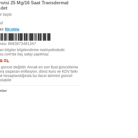
Invisi 25 Mg/16 Saat Transdermal
Adet
r ilaçtır.
if
si:
Nicotine
rası: 8683873481347
n bilgiler bilgilendirme mahiyetindedir.
su.com'da ilaç satışı yapılmaz.
 0 TL
tı güncel değildir. Ancak en son fiyat güncelleme
nra yaşanan enflasyon, döviz kuru ve KDV farkı
ak hesaplandığında bu ilacın tahmini güncel
olabilir.
ları