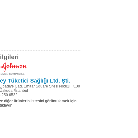
lgileri
ey Tüketici Sağlığı Ltd. Şti.
Libadiye Cad. Emaar Square Sitesi No:82F K.30
Üsküdar/İstanbul
) 250 6532
 ve diğer ürünlerin listesini görüntülemek için
tıklayın