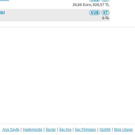
26,66 Euro,
828,57 TL
det
0 TL
|
|
|
|
|
|
Ana Sayfa
Hakkımızda
İlaçlar
İlaç Ara
İlaç Firmaları
Gizlilik
Bize Ulaşın