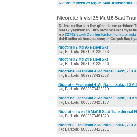
Nicorette İnvisi 25 Mg/16 Saat Transdermal F
Nicorette Invisi 25 Mg/16 Saat Tran
Referans fiyatları ilaç güncelleme tarihinde 
olarak yayınlanan Euro bazlı referans fiyat lis
ise
32702 sayılı Cumhurbaşkanlığı kararında
dahil edilerek hesaplanmıştır. Gerçek ilaç fiyat
Nicotinell 2 Mg 96 Naneli Skz
İlaç Barkodu: 8681291230233
Nicotinell 2 Mg 24 Naneli Skz
İlaç Barkodu: 8681291230226
Nicorette Freshmint 4 Mg Naneli Sakiz, 210 A
İlaç Barkodu: 8683873423293
Nicorette Freshmint 4 Mg Naneli Sakiz, 30 Ad
İlaç Barkodu: 8683873423279
Nicorette Freshmint 2 Mg Naneli Sakiz, 10 Ad
İlaç Barkodu: 8683873423187
Nicorette Invisi 15 Mg/16 Saat Transdermal F
İlaç Barkodu: 8683873481323
Nicorette Freshmint 2 Mg Naneli Sakiz, 210 A
İlaç Barkodu: 8683873423231