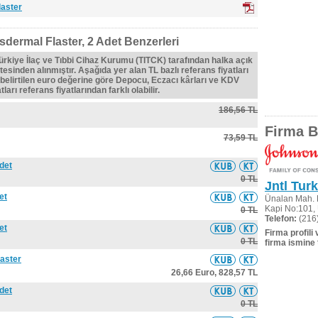
laster
sdermal Flaster, 2 Adet Benzerleri
Türkiye İlaç ve Tıbbi Cihaz Kurumu (TITCK) tarafından halka açık
tesinden alınmıştır. Aşağıda yer alan TL bazlı referans fiyatları
belirtilen euro değerine göre Depocu, Eczacı kârları ve KDV
ları referans fiyatlarından farklı olabilir.
186,56 TL
Firma Bi
73,59 TL
det
0 TL
Jntl Turk
et
Ünalan Mah. 
Kapi No:101, 
0 TL
Telefon:
(216
et
Firma profili
0 TL
firma ismine 
laster
26,66 Euro,
828,57 TL
det
0 TL