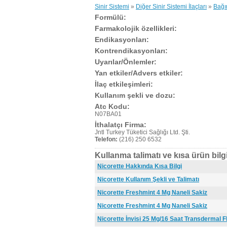
Sinir Sistemi
»
Diğer Sinir Sistemi İlaçları
»
Bağım
Formülü:
Farmakolojik özellikleri:
Endikasyonları:
Kontrendikasyonları:
Uyarılar/Önlemler:
Yan etkiler/Advers etkiler:
İlaç etkileşimleri:
Kullanım şekli ve dozu:
Atc Kodu:
N07BA01
İthalatçı Firma:
Jntl Turkey Tüketici Sağlığı Ltd. Şti.
Telefon:
(216) 250 6532
Kullanma talimatı ve kısa ürün bilgi
Nicorette Hakkında Kısa Bilgi
Nicorette Kullanım Şekli ve Talimatı
Nicorette Freshmint 4 Mg Naneli Sakiz
Nicorette Freshmint 4 Mg Naneli Sakiz
Nicorette İnvisi 25 Mg/16 Saat Transdermal F