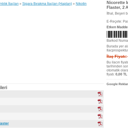
Nicorette 
lılık İlaçları
»
Sigara Bırakma İlaçları (Hapları)
»
Nikotin
Flaster, 2 
İthal, Beşeri bi
E-Reçete: Pas
Etken Madde
Barkod Numa
Burada yer ala
Ilacprospektu
İlaç Fiyatı:
Bu ilacın fiya
tarihinden so
otomatik olar
fiyatı:
0,00 TL
Google Reklam
leri
laster