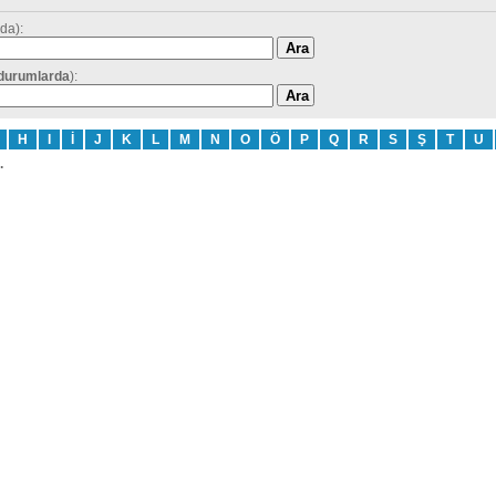
da):
 durumlarda
):
H
I
İ
J
K
L
M
N
O
Ö
P
Q
R
S
Ş
T
U
.