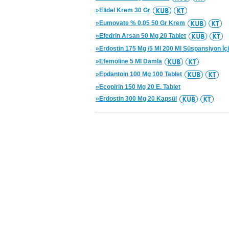
»Elidel Krem 30 Gr
»Eumovate % 0,05 50 Gr Krem
»Efedrin Arsan 50 Mg 20 Tablet
»Erdostin 175 Mg /5 Ml 200 Ml Süspansiyon İç
»Efemoline 5 Ml Damla
»Epdantoin 100 Mg 100 Tablet
»Ecopirin 150 Mg 20 E. Tablet
»Erdostin 300 Mg 20 Kapsül