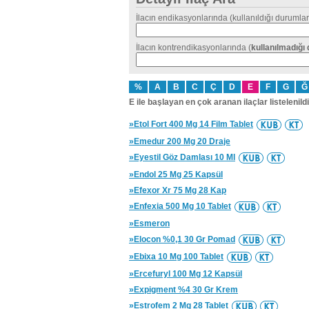
İlacın endikasyonlarında (kullanıldığı durumlar
İlacın kontrendikasyonlarında (
kullanılmadığı
%
A
B
C
Ç
D
E
F
G
Ğ
E ile başlayan en çok aranan ilaçlar listelenildi
»Etol Fort 400 Mg 14 Film Tablet
»Emedur 200 Mg 20 Draje
»Eyestil Göz Damlası 10 Ml
»Endol 25 Mg 25 Kapsül
»Efexor Xr 75 Mg 28 Kap
»Enfexia 500 Mg 10 Tablet
»Esmeron
»Elocon %0,1 30 Gr Pomad
»Ebixa 10 Mg 100 Tablet
»Ercefuryl 100 Mg 12 Kapsül
»Expigment %4 30 Gr Krem
»Estrofem 2 Mg 28 Tablet