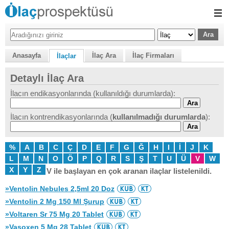
Anasayfa
İlaç Ara
İlaç Firmaları
İlaçlar
Detaylı İlaç Ara
İlacın endikasyonlarında (kullanıldığı durumlarda):
İlacın kontrendikasyonlarında (
kullanılmadığı durumlarda
):
%
A
B
C
Ç
D
E
F
G
Ğ
H
I
İ
J
K
L
M
N
O
Ö
P
Q
R
S
Ş
T
U
Ü
V
W
X
Y
Z
V ile başlayan en çok aranan ilaçlar listelenildi.
»Ventolin Nebules 2,5ml 20 Doz
»Ventolin 2 Mg 150 Ml Şurup
»Voltaren Sr 75 Mg 20 Tablet
»Vasoxen 5 Mg 28 Tablet