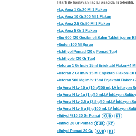
I Harfi ile başlayan ilaçlar aşağıda listelenildi.
»I.g. Vena 1 Gr/20 Ml 1 Flakon
»I.g. Vena 10 Gr/200 Ml 1 Flakon
»I.g. Vena 2,5 Gr/50 Ml 1 Flakon
»I.g. Vena 5 Gr 1 Flakon
»Ibu-600 {20 Gecikmeli Salım Tableti içeren B
»Ibufen 100 Ml Şurup
»Ichthyol Pomad {20 g Pomad Tüp}
»Ichthyole {20 Gr Tüp}
»Ieforan 1 Gr Im/iv 15ml Enjektabl Flakon+4 
»Ieforan 2 Gr Im/iv 15 Ml Enjektabl Flakon+1
»Ieforan 500 Mg Im/iv 15ml Enjektabl Flakon
»Ig Vena N I.v 10 g {10 g/200 ml, I.V İnfüzyon
»Ig Vena N I.v 1g {1 g/20 ml,I.V İnfüzyon Solü
»Ig Vena N I.v 2.5 g {2.5 g/50 ml,I.V İnfüzyon 
»Ig Vena N I.v 5 g {5 g/100 ml, I.V İnfüzyon So
»Ihtiyol %10 20 Gr Pomat
»Ihtiyol 20 Gr Pomad
»Ihtiyol Pomad 20 Gr.