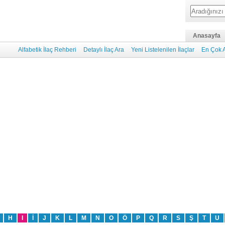
Anasayfa
Alfabetik İlaç Rehberi
Detaylı İlaç Ara
Yeni Listelenilen İlaçlar
En Çok A
H
I
İ
J
K
L
M
N
O
Ö
P
Q
R
S
Ş
T
U