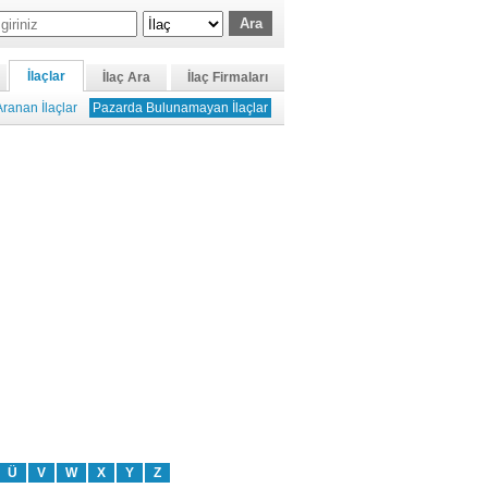
İlaçlar
İlaç Ara
İlaç Firmaları
ranan İlaçlar
Pazarda Bulunamayan İlaçlar
Ü
V
W
X
Y
Z