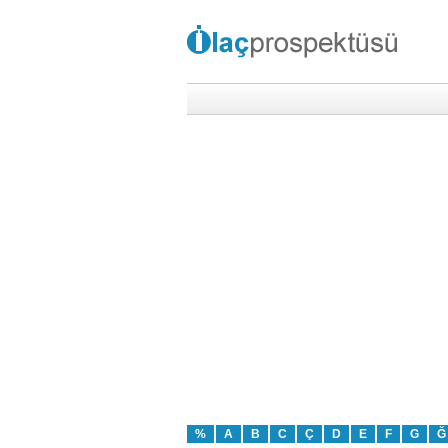
%
A
B
C
Ç
D
E
F
G
Ğ