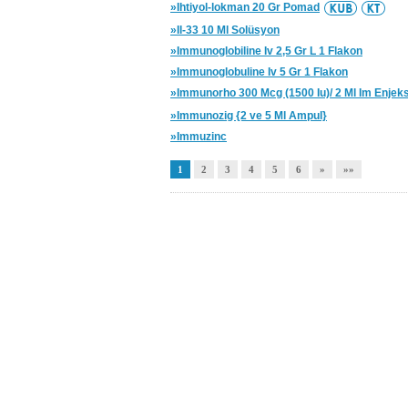
»Ihtiyol-lokman 20 Gr Pomad
»Il-33 10 Ml Solüsyon
»Immunoglobiline Iv 2,5 Gr L 1 Flakon
»Immunoglobuline Iv 5 Gr 1 Flakon
»Immunorho 300 Mcg (1500 Iu)/ 2 Ml Im Enjeksiy
»Immunozig {2 ve 5 Ml Ampul}
»Immuzinc
1
2
3
4
5
6
»
»»