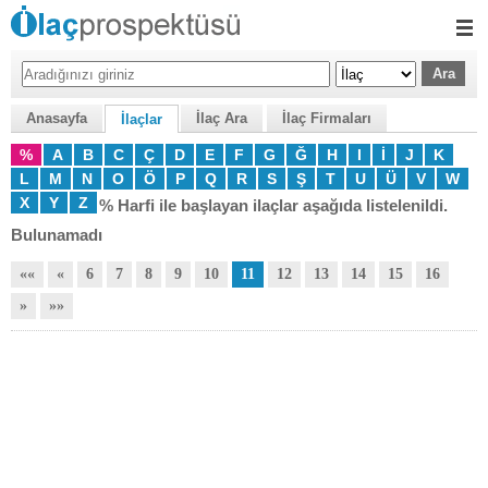
Anasayfa
İlaç Ara
İlaç Firmaları
İlaçlar
%
A
B
C
Ç
D
E
F
G
Ğ
H
I
İ
J
K
L
M
N
O
Ö
P
Q
R
S
Ş
T
U
Ü
V
W
X
Y
Z
% Harfi ile başlayan ilaçlar aşağıda listelenildi.
Bulunamadı
««
«
6
7
8
9
10
11
12
13
14
15
16
»
»»