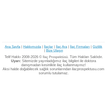
Ana Sayfa
|
Hakkımızda
|
İlaçlar
|
İlaç Ara
|
İlaç Firmaları
|
Gizlilik
|
Bize Ulaşın
Telif Hakkı 2008-2026 ©
Tüm Hakları Saklıdır.
İlaç Prospektüsü.
Uyarı:
Sitemizde yayınladığımız ilaç bilgileri ile doktora
danışmadan kesinlikle ilaç kullanmayınız!
Aksi halde doğabilecek sağlık sorunlarından ilacprospektusu.com
sorumlu tutulamaz.