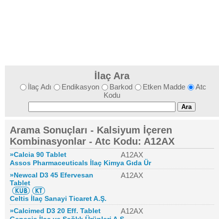
İlaç Ara
İlaç Adı
Endikasyon
Barkod
Etken Madde
Atc
Kodu
Arama Sonuçları - Kalsiyum İçeren
Kombinasyonlar - Atc Kodu: A12AX
»Calcia 90 Tablet
A12AX
Assos Pharmaceuticals İlaç Kimya Gıda Ür
»Newcal D3 45 Efervesan
A12AX
Tablet
Celtis İlaç Sanayi Ticaret A.Ş.
»Calcimed D3 20 Eff. Tablet
A12AX