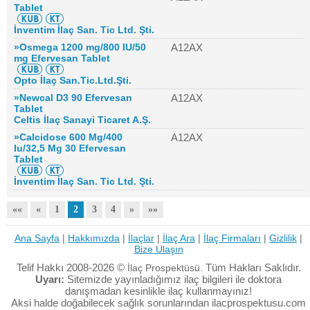
Tablet
İnventim İlaç San. Tic Ltd. Şti.
»Osmega 1200 mg/800 IU/50
A12AX
mg Efervesan Tablet
Opto İlaç San.Tic.Ltd.Şti.
»Newcal D3 90 Efervesan
A12AX
Tablet
Celtis İlaç Sanayi Ticaret A.Ş.
»Calcidose 600 Mg/400
A12AX
Iu/32,5 Mg 30 Efervesan
Tablet
İnventim İlaç San. Tic Ltd. Şti.
««
«
1
2
3
4
»
»»
Ana Sayfa
|
Hakkımızda
|
İlaçlar
|
İlaç Ara
|
İlaç Firmaları
|
Gizlilik
|
Bize Ulaşın
Telif Hakkı 2008-2026 ©
Tüm Hakları Saklıdır.
İlaç Prospektüsü.
Uyarı:
Sitemizde yayınladığımız ilaç bilgileri ile doktora
danışmadan kesinlikle ilaç kullanmayınız!
Aksi halde doğabilecek sağlık sorunlarından ilacprospektusu.com