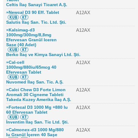
Celtis İlaç Sanayi Ticaret A.Ş.
»Newcal D3 90 Eff. Tablet
A12AX
Salutis İlaç San. Tic. Ltd. Şti.
»Kalsimag-d3
A12AX
1000mg/300mg/8,8mg
Efervesan Granül Iceren
Sase (40 Adet)
Berko İlaç ve Kimya Sanayi Ltd. Şti.
»Cal-cell
A12AX
1000mg/880iu/65mcg 40
Efervesan Tablet
Nuvomed İlaç San. Tic. A.Ş.
»Calci Chew D3 Forte Limon
A12AX
Aromali 30 Cigneme Tableti
Takeda Kuzey Amerika İlaç A.Ş.
»Fortecal D3 1000 Mg +880 Iu
A12AX
60 Efervesan Tablet
İnventim İlaç San. Tic Ltd. Şti.
»Calmonex-d3 1000 Mg/880
A12AX
Iu Granül İçeren 40 Saşe