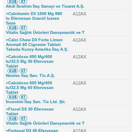
Abdi İbrahim İlaç Sanayi ve Ticaret A.Ş.
»Calcitamin D3 1000 Mg 880
A12AX
Iu Efervesan Granül Iceren
Sase
Vitalis Sağlık Ürünleri Danışmanlık ve T
»Calci Chew D3 Forte Limon
A12AX
Aromali 60 Cigneme Tableti
Takeda Kuzey Amerika İlaç A.Ş.
»Calcidose 600 Mg/400
A12AX
Iu/32,5 Mg 30 Efervesan
Tablet
Neutec İlaç San. Tic.A.Ş.
»Calcidose 600 Mg/400
A12AX
Iu/32,5 Mg 60 Efervesan
Tablet
İnventim İlaç San. Tic Ltd. Şti.
»Fixcal D3 30 Efervesan
A12AX
Tablet
Vitalis Sağlık Ürünleri Danışmanlık ve T
»Fortecal D3 40 Efervesan
A12AX