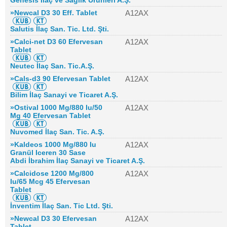
Genesis İlaç ve Sağlık Ürünleri A.Ş.
»Newcal D3 30 Eff. Tablet
A12AX
Salutis İlaç San. Tic. Ltd. Şti.
»Calci-net D3 60 Efervesan
A12AX
Tablet
Neutec İlaç San. Tic.A.Ş.
»Cals-d3 90 Efervesan Tablet
A12AX
Bilim İlaç Sanayi ve Ticaret A.Ş.
»Ostival 1000 Mg/880 Iu/50
A12AX
Mg 40 Efervesan Tablet
Nuvomed İlaç San. Tic. A.Ş.
»Kaldeos 1000 Mg/880 Iu
A12AX
Granül Iceren 30 Sase
Abdi İbrahim İlaç Sanayi ve Ticaret A.Ş.
»Calcidose 1200 Mg/800
A12AX
Iu/65 Mcg 45 Efervesan
Tablet
İnventim İlaç San. Tic Ltd. Şti.
»Newcal D3 30 Efervesan
A12AX
Tablet