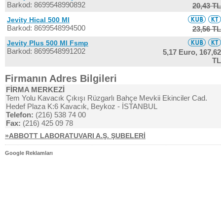
Barkod: 8699548990892
20,43 TL
Jevity Hical 500 Ml
Barkod: 8699548994500
23,56 TL
Jevity Plus 500 Ml Fsmp
Barkod: 8699548991202
5,17 Euro,
167,62
TL
Firmanın Adres Bilgileri
FİRMA MERKEZİ
Tem Yolu Kavacık Çıkışı Rüzgarlı Bahçe Mevkii Ekinciler Cad.
Hedef Plaza K:6 Kavacık, Beykoz - İSTANBUL
Telefon:
(216) 538 74 00
Fax:
(216) 425 09 78
»ABBOTT LABORATUVARI A.Ş. ŞUBELERİ
Google Reklamları