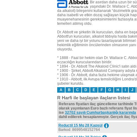
Bir asırdan daha uzun bir sü
yaşındaki Dr. Wallace C. Abbot
da alkaloit) bileşenini kullanarak “dozimetrik g
daha isabetli ve etkin dozaj sağlayan küçük hapl
muayenehanesinin gereksinimlerini fazlasıyla aşt
temelleri atılmış oldu.
Dr. Abbott ve şirketin ilk kurucuları, daha en baş
Abbott'un kurucuları, alkaloit tıbbıyla hasta bakı
yeni ve daha iyi bir yolunu tasarlayarak bilimsel 
hekimlik eğitiminin öncülerinden olmasının yanı 
oluyordu.
* 1888 - Faal bir hekim olan Dr. Wallace C. Abbot
eczacılığın kurucularından biridir.
* 1894 - Dr. Abbott The Alkaloid Clinic'i satın a
* 1900 - Şirket, Abbott Alkaloid Company adıyla 
* 1906 - Dr. Abbott, daha fazla hekime ulaşmak a
* 1910 - Abbott, ilk Avrupa temsilciliğini Londra
şubeler kuruldu.
A
B
C
D
E
F
G
H
I
J
R Harfi ile başlayan ilaçların listesi
Referans fiyatları ilaç güncelleme tarihinde 
olarak yayınlanan Euro bazlı referans fiyat lis
ise
32702 sayılı Cumhurbaşkanlığı kararında
dahil edilerek hesaplanmıştır. Gerçek ilaç fiyat
Reductil 15 Mg 28 Kapsül
Barkod: 8699548152764