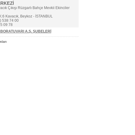
ERKEZİ
cık Çıkışı Rüzgarlı Bahçe Mevkii Ekinciler
K:6 Kavacık, Beykoz - İSTANBUL
) 538 74 00
5 09 78
BORATUVARI A.Ş. ŞUBELERİ
ları