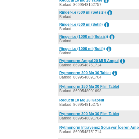
Reductil 10 Mg 28 Tablet
Barkod: 8699548152757
Ringer-i.e (500 ml (Setsiz))
Barkod:
Ringer-i.e (500 ml (Setli))
Barkod:
Ringer-i.e (1000 ml (Setsiz))
Barkod:
Ringer-i.e (1000 ml (Setli))
Barkod:
Rytmonorm Ampul 20 Ml 5 Ampul
Barkod: 8699548751714
Rytmonorm 300 Mg 30 Tablet
Barkod: 8699548091704
Rytmonorm 150 Mg 30 Film Tablet
Barkod: 8699548091698
Reductil 10 Mg 28 Kapsül
Barkod: 8699548152757
Rytmonorm 300 Mg 30 Film Tablet
Barkod: 8699548091704
Rytmonorm Intravenöz Solüsyon İçeren Amp
Barkod: 8699548751714