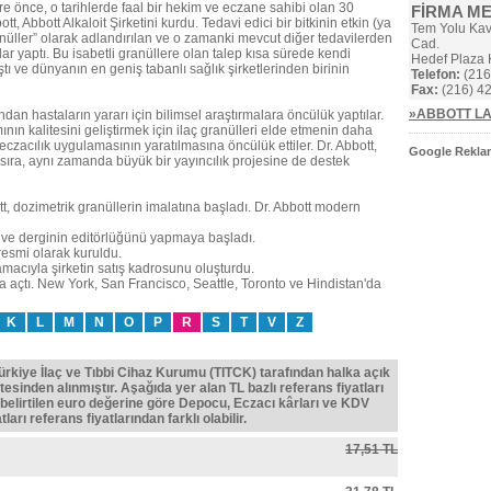
re önce, o tarihlerde faal bir hekim ve eczane sahibi olan 30
FİRMA M
t, Abbott Alkaloit Şirketini kurdu. Tedavi edici bir bitkinin etkin (ya
Tem Yolu Kava
ranüller” olarak adlandırılan ve o zamanki mevcut diğer tedavilerden
Cad.
ar yaptı. Bu isabetli granüllere olan talep kısa sürede kendi
Hedef Plaza 
ı ve dünyanın en geniş tabanlı sağlık şirketlerinden birinin
Telefon:
(216
Fax:
(216) 42
»ABBOTT LA
ından hastaların yararı için bilimsel araştırmalara öncülük yaptılar.
mının kalitesini geliştirmek için ilaç granülleri elde etmenin daha
eczacılık uygulamasının yaratılmasına öncülük ettiler. Dr. Abbott,
Google Reklam
sıra, aynı zamanda büyük bir yayıncılık projesine de destek
t, dozimetrik granüllerin imalatına başladı. Dr. Abbott modern
ldı ve derginin editörlüğünü yapmaya başladı.
resmi olarak kuruldu.
macıyla şirketin satış kadrosunu oluşturdu.
'da açtı. New York, San Francisco, Seattle, Toronto ve Hindistan'da
K
L
M
N
O
P
R
S
T
V
Z
Türkiye İlaç ve Tıbbi Cihaz Kurumu (TITCK) tarafından halka açık
tesinden alınmıştır. Aşağıda yer alan TL bazlı referans fiyatları
belirtilen euro değerine göre Depocu, Eczacı kârları ve KDV
ları referans fiyatlarından farklı olabilir.
17,51 TL