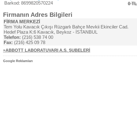
Barkod: 8699820570224
0 TL
Firmanın Adres Bilgileri
FİRMA MERKEZİ
Tem Yolu Kavacık Çıkışı Rüzgarlı Bahçe Mevkii Ekinciler Cad.
Hedef Plaza K:6 Kavacık, Beykoz - İSTANBUL
Telefon:
(216) 538 74 00
Fax:
(216) 425 09 78
»ABBOTT LABORATUVARI A.Ş. ŞUBELERİ
Google Reklamları