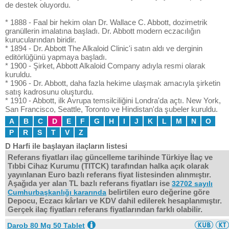
de destek oluyordu.
* 1888 - Faal bir hekim olan Dr. Wallace C. Abbott, dozimetrik
granüllerin imalatına başladı. Dr. Abbott modern eczacılığın
kurucularından biridir.
* 1894 - Dr. Abbott The Alkaloid Clinic'i satın aldı ve derginin
editörlüğünü yapmaya başladı.
* 1900 - Şirket, Abbott Alkaloid Company adıyla resmi olarak
kuruldu.
* 1906 - Dr. Abbott, daha fazla hekime ulaşmak amacıyla şirketin
satış kadrosunu oluşturdu.
* 1910 - Abbott, ilk Avrupa temsilciliğini Londra'da açtı. New York,
San Francisco, Seattle, Toronto ve Hindistan'da şubeler kuruldu.
A
B
C
D
E
F
G
H
I
J
K
L
M
N
O
P
R
S
T
V
Z
D Harfi ile başlayan ilaçların listesi
Referans fiyatları ilaç güncelleme tarihinde Türkiye İlaç ve
Tıbbi Cihaz Kurumu (TITCK) tarafından halka açık olarak
yayınlanan Euro bazlı referans fiyat listesinden alınmıştır.
Aşağıda yer alan TL bazlı referans fiyatları ise
32702 sayılı
belirtilen euro değerine göre
Cumhurbaşkanlığı kararında
Depocu, Eczacı kârları ve KDV dahil edilerek hesaplanmıştır.
Gerçek ilaç fiyatları referans fiyatlarından farklı olabilir.
Darob 80 Mg 50 Tablet