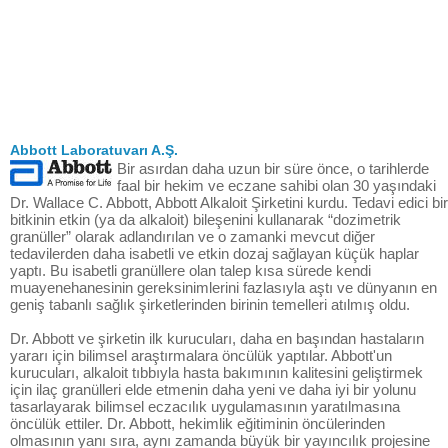
Abbott Laboratuvarı A.Ş.
Bir asırdan daha uzun bir süre önce, o tarihlerde
faal bir hekim ve eczane sahibi olan 30 yaşındaki
Dr. Wallace C. Abbott, Abbott Alkaloit Şirketini kurdu. Tedavi edici bir
bitkinin etkin (ya da alkaloit) bileşenini kullanarak “dozimetrik
granüller” olarak adlandırılan ve o zamanki mevcut diğer
tedavilerden daha isabetli ve etkin dozaj sağlayan küçük haplar
yaptı. Bu isabetli granüllere olan talep kısa sürede kendi
muayenehanesinin gereksinimlerini fazlasıyla aştı ve dünyanın en
geniş tabanlı sağlık şirketlerinden birinin temelleri atılmış oldu.
Dr. Abbott ve şirketin ilk kurucuları, daha en başından hastaların
yararı için bilimsel araştırmalara öncülük yaptılar. Abbott'un
kurucuları, alkaloit tıbbıyla hasta bakımının kalitesini geliştirmek
için ilaç granülleri elde etmenin daha yeni ve daha iyi bir yolunu
tasarlayarak bilimsel eczacılık uygulamasının yaratılmasına
öncülük ettiler. Dr. Abbott, hekimlik eğitiminin öncülerinden
olmasının yanı sıra, aynı zamanda büyük bir yayıncılık projesine