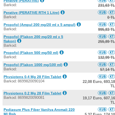
Perative (PERATIVE)
Barkod:
231,63 TL
Perative (PERATIVE RTH 1 Litre)
Barkod:
0 TL
Propofol (Ampul 200 mg/20 ml x 5 ampul)
Barkod:
995,83 TL
Propofol (Flakon 200 mg/20 ml x 5
flakon)
255,89 TL
Barkod:
Propofol (Flakon 500 mg/50 ml)
Barkod:
132,99 TL
Propofol (Flakon 1000 mg/100 ml)
Barkod:
57,14 TL
Physiotens 0,4 Mg 28 Film Tablet
Barkod: 8699820090104
22,08 Euro,
693,18
TL
Physiotens 0,2 Mg 28 Film Tablet
Barkod: 8699820090081
19,17 Euro,
607,16
TL
Pediasure Plus Fiber Vanilya Aromali 220
Ml Rpb
5,37 Euro,
174,10