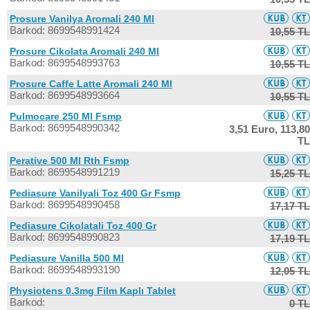
Prosure Vanilya Aromali 240 Ml
Barkod: 8699548991424
10,55 TL
Prosure Cikolata Aromali 240 Ml
Barkod: 8699548993763
10,55 TL
Prosure Caffe Latte Aromali 240 Ml
Barkod: 8699548993664
10,55 TL
Pulmocare 250 Ml Fsmp
Barkod: 8699548990342
3,51 Euro,
113,80
TL
Perative 500 Ml Rth Fsmp
Barkod: 8699548991219
15,25 TL
Pediasure Vanilyali Toz 400 Gr Fsmp
Barkod: 8699548990458
17,17 TL
Pediasure Cikolatali Toz 400 Gr
Barkod: 8699548990823
17,19 TL
Pediasure Vanilla 500 Ml
Barkod: 8699548993190
12,05 TL
Physiotens 0.3mg Film Kaplı Tablet
Barkod:
0 TL