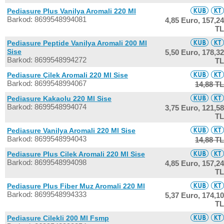
Pediasure Plus Vanilya Aromali 220 Ml
Barkod: 8699548994081
4,85 Euro,
157,24
TL
Pediasure Peptide Vanilya Aromali 200 Ml
Sise
5,50 Euro,
178,32
Barkod: 8699548994272
TL
Pediasure Çilek Aromali 220 Ml Sise
Barkod: 8699548994067
14,88 TL
Pediasure Kakaolu 220 Ml Sise
Barkod: 8699548994074
3,75 Euro,
121,58
TL
Pediasure Vanilya Aromali 220 Ml Sise
Barkod: 8699548994043
14,88 TL
Pediasure Plus Cilek Aromali 220 Ml Sise
Barkod: 8699548994098
4,85 Euro,
157,24
TL
Pediasure Plus Fiber Muz Aromali 220 Ml
Barkod: 8699548994333
5,37 Euro,
174,10
TL
Pediasure Cilekli 200 Ml Fsmp