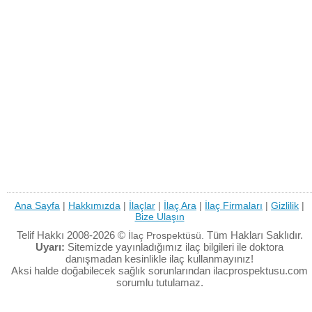
Ana Sayfa
|
Hakkımızda
|
İlaçlar
|
İlaç Ara
|
İlaç Firmaları
|
Gizlilik
|
Bize Ulaşın
Telif Hakkı 2008-2026 ©
Tüm Hakları Saklıdır.
İlaç Prospektüsü.
Uyarı:
Sitemizde yayınladığımız ilaç bilgileri ile doktora
danışmadan kesinlikle ilaç kullanmayınız!
Aksi halde doğabilecek sağlık sorunlarından ilacprospektusu.com
sorumlu tutulamaz.