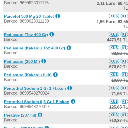
Barkod: 8699623011115
2,11 Euro,
68,41
TL
Parcetol 500 Mg 20 Tablet
Barkod: 8699623011139
1,96 Euro,
63,55
TL
Pediasure (Toz 400 Gr)
Barkod:
4473,51 TL
Pediasure (Kakaolu Toz 400 Gr)
Barkod:
82,82 TL
Pediasure (250 Ml)
Barkod:
670,62 TL
Pediasure (Kakaolu likit)
Barkod:
19,89 TL
Pentothal Sodium 1 Gr 1 Flakon
Barkod: 8699548270024
71,66 TL
Pentothal Sodium 0,5 Gr 1 Flakon
Barkod: 8699548270017
125,65 TL
Perative (237 ml)
Barkod:
712,27 TL