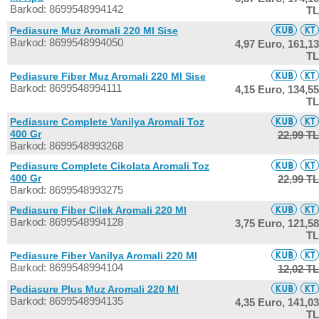
Barkod: 8699548994142
TL
Pediasure Muz Aromali 220 Ml Sise
Barkod: 8699548994050
4,97 Euro,
161,13
TL
Pediasure Fiber Muz Aromali 220 Ml Sise
Barkod: 8699548994111
4,15 Euro,
134,55
TL
Pediasure Complete Vanilya Aromali Toz
400 Gr
22,99 TL
Barkod: 8699548993268
Pediasure Complete Cikolata Aromali Toz
400 Gr
22,99 TL
Barkod: 8699548993275
Pediasure Fiber Cilek Aromali 220 Ml
Barkod: 8699548994128
3,75 Euro,
121,58
TL
Pediasure Fiber Vanilya Aromali 220 Ml
Barkod: 8699548994104
12,02 TL
Pediasure Plus Muz Aromali 220 Ml
Barkod: 8699548994135
4,35 Euro,
141,03
TL