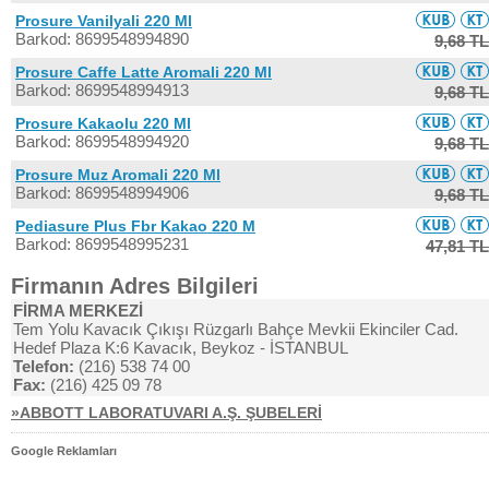
Prosure Vanilyali 220 Ml
Barkod: 8699548994890
9,68 TL
Prosure Caffe Latte Aromali 220 Ml
Barkod: 8699548994913
9,68 TL
Prosure Kakaolu 220 Ml
Barkod: 8699548994920
9,68 TL
Prosure Muz Aromali 220 Ml
Barkod: 8699548994906
9,68 TL
Pediasure Plus Fbr Kakao 220 M
Barkod: 8699548995231
47,81 TL
Firmanın Adres Bilgileri
FİRMA MERKEZİ
Tem Yolu Kavacık Çıkışı Rüzgarlı Bahçe Mevkii Ekinciler Cad.
Hedef Plaza K:6 Kavacık, Beykoz - İSTANBUL
Telefon:
(216) 538 74 00
Fax:
(216) 425 09 78
»ABBOTT LABORATUVARI A.Ş. ŞUBELERİ
Google Reklamları