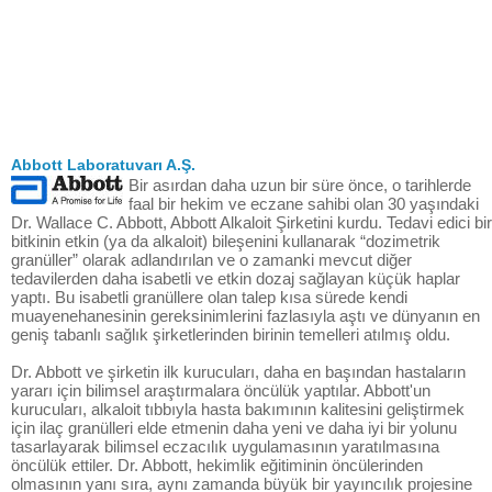
Abbott Laboratuvarı A.Ş.
Bir asırdan daha uzun bir süre önce, o tarihlerde
faal bir hekim ve eczane sahibi olan 30 yaşındaki
Dr. Wallace C. Abbott, Abbott Alkaloit Şirketini kurdu. Tedavi edici bir
bitkinin etkin (ya da alkaloit) bileşenini kullanarak “dozimetrik
granüller” olarak adlandırılan ve o zamanki mevcut diğer
tedavilerden daha isabetli ve etkin dozaj sağlayan küçük haplar
yaptı. Bu isabetli granüllere olan talep kısa sürede kendi
muayenehanesinin gereksinimlerini fazlasıyla aştı ve dünyanın en
geniş tabanlı sağlık şirketlerinden birinin temelleri atılmış oldu.
Dr. Abbott ve şirketin ilk kurucuları, daha en başından hastaların
yararı için bilimsel araştırmalara öncülük yaptılar. Abbott'un
kurucuları, alkaloit tıbbıyla hasta bakımının kalitesini geliştirmek
için ilaç granülleri elde etmenin daha yeni ve daha iyi bir yolunu
tasarlayarak bilimsel eczacılık uygulamasının yaratılmasına
öncülük ettiler. Dr. Abbott, hekimlik eğitiminin öncülerinden
olmasının yanı sıra, aynı zamanda büyük bir yayıncılık projesine