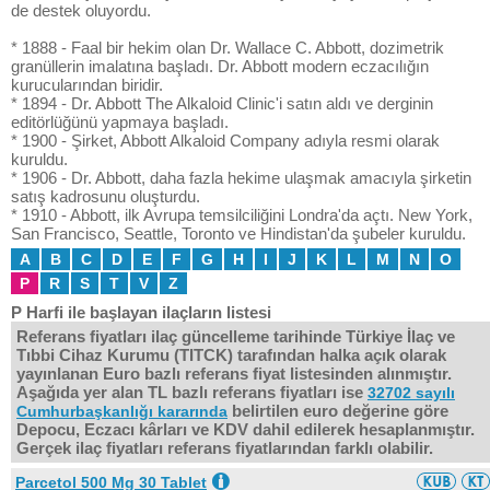
de destek oluyordu.
* 1888 - Faal bir hekim olan Dr. Wallace C. Abbott, dozimetrik
granüllerin imalatına başladı. Dr. Abbott modern eczacılığın
kurucularından biridir.
* 1894 - Dr. Abbott The Alkaloid Clinic'i satın aldı ve derginin
editörlüğünü yapmaya başladı.
* 1900 - Şirket, Abbott Alkaloid Company adıyla resmi olarak
kuruldu.
* 1906 - Dr. Abbott, daha fazla hekime ulaşmak amacıyla şirketin
satış kadrosunu oluşturdu.
* 1910 - Abbott, ilk Avrupa temsilciliğini Londra'da açtı. New York,
San Francisco, Seattle, Toronto ve Hindistan'da şubeler kuruldu.
A
B
C
D
E
F
G
H
I
J
K
L
M
N
O
P
R
S
T
V
Z
P Harfi ile başlayan ilaçların listesi
Referans fiyatları ilaç güncelleme tarihinde Türkiye İlaç ve
Tıbbi Cihaz Kurumu (TITCK) tarafından halka açık olarak
yayınlanan Euro bazlı referans fiyat listesinden alınmıştır.
Aşağıda yer alan TL bazlı referans fiyatları ise
32702 sayılı
belirtilen euro değerine göre
Cumhurbaşkanlığı kararında
Depocu, Eczacı kârları ve KDV dahil edilerek hesaplanmıştır.
Gerçek ilaç fiyatları referans fiyatlarından farklı olabilir.
Parcetol 500 Mg 30 Tablet