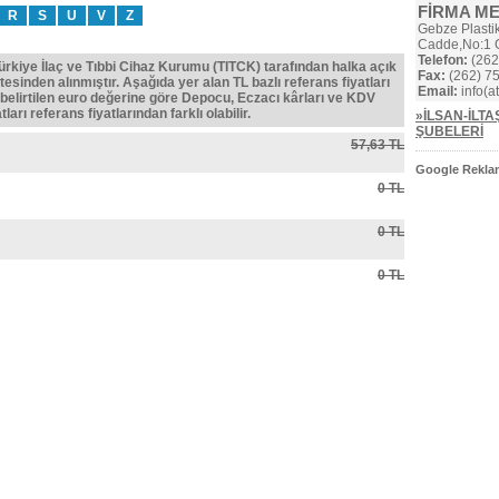
FİRMA M
R
S
U
V
Z
Gebze Plastik
Cadde,No:1
Telefon:
(262
Türkiye İlaç ve Tıbbi Cihaz Kurumu (TITCK) tarafından halka açık
Fax:
(262) 75
tesinden alınmıştır. Aşağıda yer alan TL bazlı referans fiyatları
Email:
info(at
belirtilen euro değerine göre Depocu, Eczacı kârları ve KDV
ları referans fiyatlarından farklı olabilir.
»İLSAN-İLTA
ŞUBELERİ
57,63 TL
Google Reklam
0 TL
0 TL
0 TL