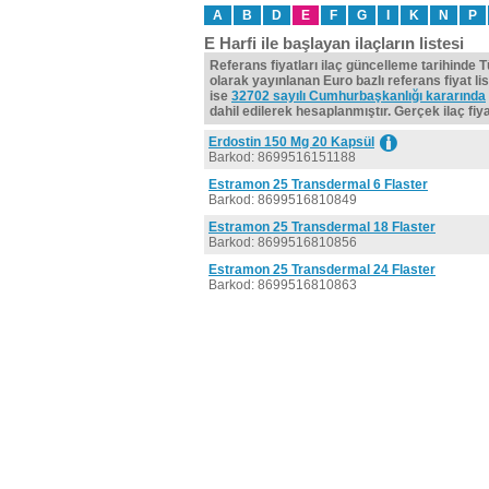
A
B
D
E
F
G
I
K
N
P
E Harfi ile başlayan ilaçların listesi
Referans fiyatları ilaç güncelleme tarihinde 
olarak yayınlanan Euro bazlı referans fiyat lis
ise
32702 sayılı Cumhurbaşkanlığı kararında
dahil edilerek hesaplanmıştır. Gerçek ilaç fiyat
Erdostin 150 Mg 20 Kapsül
Barkod: 8699516151188
Estramon 25 Transdermal 6 Flaster
Barkod: 8699516810849
Estramon 25 Transdermal 18 Flaster
Barkod: 8699516810856
Estramon 25 Transdermal 24 Flaster
Barkod: 8699516810863