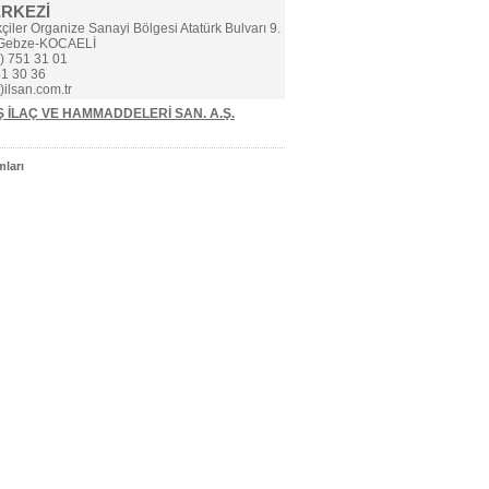
ERKEZİ
çiler Organize Sanayi Bölgesi Atatürk Bulvarı 9.
 Gebze-KOCAELİ
) 751 31 01
1 30 36
)ilsan.com.tr
Ş İLAÇ VE HAMMADDELERİ SAN. A.Ş.
ları