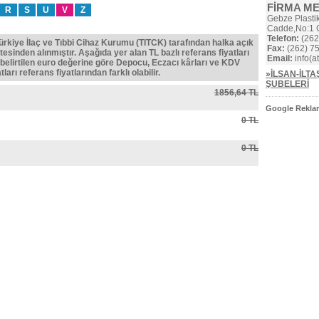
FİRMA M
R
S
U
V
Z
Gebze Plastik
Cadde,No:1
Telefon:
(262
Türkiye İlaç ve Tıbbi Cihaz Kurumu (TITCK) tarafından halka açık
Fax:
(262) 75
tesinden alınmıştır. Aşağıda yer alan TL bazlı referans fiyatları
Email:
info(at
belirtilen euro değerine göre Depocu, Eczacı kârları ve KDV
ları referans fiyatlarından farklı olabilir.
»İLSAN-İLTA
ŞUBELERİ
1856,64 TL
Google Reklam
0 TL
0 TL