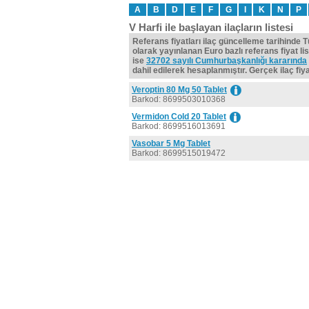
A
B
D
E
F
G
I
K
N
P
V Harfi ile başlayan ilaçların listesi
Referans fiyatları ilaç güncelleme tarihinde 
olarak yayınlanan Euro bazlı referans fiyat lis
ise
32702 sayılı Cumhurbaşkanlığı kararında
dahil edilerek hesaplanmıştır. Gerçek ilaç fiyat
Veroptin 80 Mg 50 Tablet
Barkod: 8699503010368
Vermidon Cold 20 Tablet
Barkod: 8699516013691
Vasobar 5 Mg Tablet
Barkod: 8699515019472