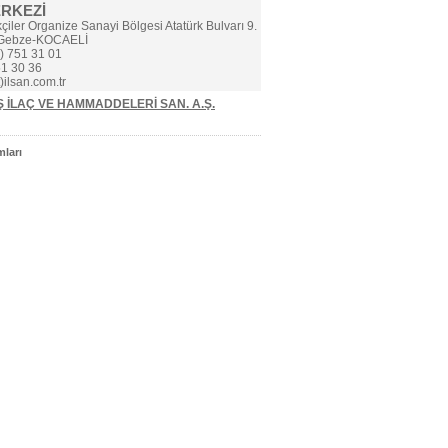
ERKEZİ
çiler Organize Sanayi Bölgesi Atatürk Bulvarı 9.
 Gebze-KOCAELİ
) 751 31 01
1 30 36
)ilsan.com.tr
Ş İLAÇ VE HAMMADDELERİ SAN. A.Ş.
ları