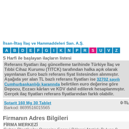
İlsan-İltaş İlaç ve Hammaddeleri San. A.Ş.
A
B
D
E
F
G
I
K
N
P
R
S
U
V
Z
S Harfi ile başlayan ilaçların listesi
Referans fiyatları ilaç güncelleme tarihinde Türkiye İlaç ve
Tıbbi Cihaz Kurumu (TITCK) tarafından halka açık olarak
yayınlanan Euro bazlı referans fiyat listesinden alınmıştır.
Aşağıda yer alan TL bazlı referans fiyatları ise
32702 sayılı
belirtilen euro değerine göre
Cumhurbaşkanlığı kararında
Depocu, Eczacı kârları ve KDV dahil edilerek hesaplanmıştır.
Gerçek ilaç fiyatları referans fiyatlarından farklı olabilir.
0 TL
Sotarit 160 Mg 30 Tablet
Barkod: 8699516015565
Firmanın Adres Bilgileri
FİRMA MERKEZİ