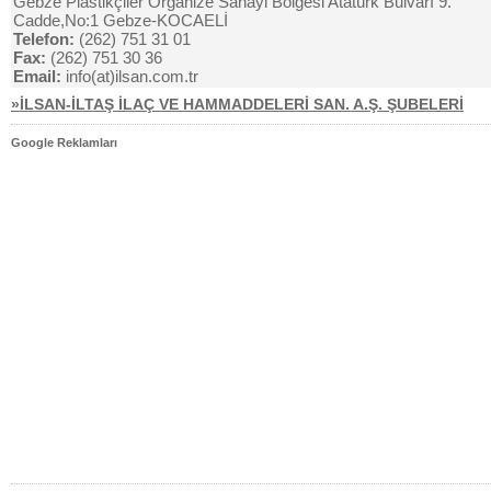
Gebze Plastikçiler Organize Sanayi Bölgesi Atatürk Bulvarı 9.
Cadde,No:1 Gebze-KOCAELİ
Telefon:
(262) 751 31 01
Fax:
(262) 751 30 36
Email:
info(at)ilsan.com.tr
»İLSAN-İLTAŞ İLAÇ VE HAMMADDELERİ SAN. A.Ş. ŞUBELERİ
Google Reklamları