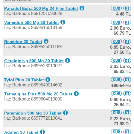
Panadol Extra 500 Mg 24 Film Tablet
İlaç Barkodu: 8681291090028
4,48 TL
Vermidon 500 Mg 30 Tablet
İlaç Barkodu: 8699516013158
2,06 Euro,
66,79 TL
Remidon 20 Tablet
İlaç Barkodu: 8699525011169
0,85 Euro,
27,56 TL
Geralgine-p 500 Mg 20 Tablet
İlaç Barkodu: 8699523010027
2,03 Euro,
65,82 TL
Tylol Plus 20 Tablet
İlaç Barkodu: 8699540014602
180,54 TL
Termalgine Plus 500 Mg 20 Tablet
İlaç Barkodu: 8699504010800
0,80 Euro,
25,94 TL
Paramidon 500 Mg 30 Tablet
İlaç Barkodu: 8697772010041
2,22 Euro,
71,98 TL
Adafen 30 Tablet