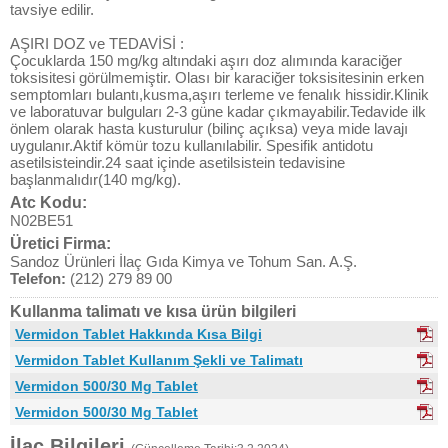
tavsiye edilir.
AŞIRI DOZ ve TEDAVİSİ :
Çocuklarda 150 mg/kg altındaki aşırı doz alımında karaciğer
toksisitesi görülmemiştir. Olası bir karaciğer toksisitesinin erken
semptomları bulantı,kusma,aşırı terleme ve fenalık hissidir.Klinik
ve laboratuvar bulguları 2-3 güne kadar çıkmayabilir.Tedavide ilk
önlem olarak hasta kusturulur (bilinç açıksa) veya mide lavajı
uygulanır.Aktif kömür tozu kullanılabilir. Spesifik antidotu
asetilsisteindir.24 saat içinde asetilsistein tedavisine
başlanmalıdır(140 mg/kg).
Atc Kodu:
N02BE51
Üretici Firma:
Sandoz Ürünleri İlaç Gıda Kimya ve Tohum San. A.Ş.
Telefon:
(212) 279 89 00
Kullanma talimatı ve kısa ürün bilgileri
Vermidon Tablet Hakkında Kısa Bilgi
Vermidon Tablet Kullanım Şekli ve Talimatı
Vermidon 500/30 Mg Tablet
Vermidon 500/30 Mg Tablet
İlaç Bilgileri