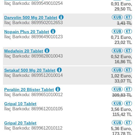
İlaç Barkodu: 8699549010254
0,91 Euro,
29,50 TL
Darvolin 500 Mg 20 Tablet
İlaç Barkodu: 8699502012653
1,41 TL
Nopain Plus 20 Tablet
İlaç Barkodu: 8699649010123
0,71 Euro,
23,02 TL
Medafein 20 Tablet
İlaç Barkodu: 8699828010043
0,52 Euro,
16,86 TL
Setakaf 500 Mg 20 Tablet
İlaç Barkodu: 8699512010014
1,02 Euro,
33,07 TL
Peraljin 20 Blister Tablet
İlaç Barkodu: 8699651010012
309,83 TL
Gripal 10 Tablet
İlaç Barkodu: 8699612010105
3,56 Euro,
115,42 TL
Gripal 20 Tablet
İlaç Barkodu: 8699612010112
5,36 Euro,
173,78 TL