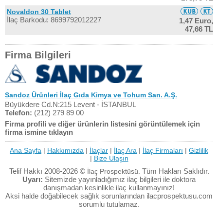
Novaldon 30 Tablet
İlaç Barkodu: 8699792012227
1,47 Euro,
47,66 TL
Firma Bilgileri
Sandoz Ürünleri İlaç Gıda Kimya ve Tohum San. A.Ş.
Büyükdere Cd.N:215 Levent - İSTANBUL
Telefon:
(212) 279 89 00
Firma profili ve diğer ürünlerin listesini görüntülemek için
firma ismine tıklayın
Ana Sayfa
|
Hakkımızda
|
İlaçlar
|
İlaç Ara
|
İlaç Firmaları
|
Gizlilik
|
Bize Ulaşın
Telif Hakkı 2008-2026 ©
Tüm Hakları Saklıdır.
İlaç Prospektüsü.
Uyarı:
Sitemizde yayınladığımız ilaç bilgileri ile doktora
danışmadan kesinlikle ilaç kullanmayınız!
Aksi halde doğabilecek sağlık sorunlarından ilacprospektusu.com
sorumlu tutulamaz.