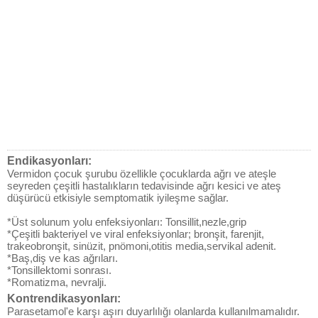
Endikasyonları:
Vermidon çocuk şurubu özellikle çocuklarda ağrı ve ateşle
seyreden çeşitli hastalıkların tedavisinde ağrı kesici ve ateş
düşürücü etkisiyle semptomatik iyileşme sağlar.
*Üst solunum yolu enfeksiyonları: Tonsillit,nezle,grip
*Çeşitli bakteriyel ve viral enfeksiyonlar; bronşit, farenjit,
trakeobronşit, sinüzit, pnömoni,otitis media,servikal adenit.
*Baş,diş ve kas ağrıları.
*Tonsillektomi sonrası.
*Romatizma, nevralji.
Kontrendikasyonları:
Parasetamol'e karşı aşırı duyarlılığı olanlarda kullanılmamalıdır.