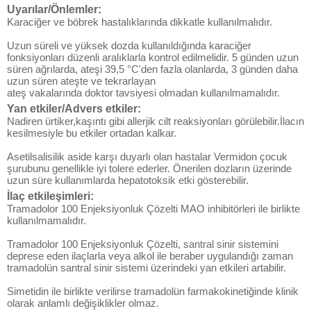
Uyarılar/Önlemler:
Karaciğer ve böbrek hastalıklarında dikkatle kullanılmalıdır.
Uzun süreli ve yüksek dozda kullanıldığında karaciğer
fonksiyonları düzenli aralıklarla kontrol edilmelidir. 5 günden uzun
süren ağrılarda, ateşi 39,5 °C'den fazla olanlarda, 3 günden daha
uzun süren ateşte ve tekrarlayan
ateş vakalarında doktor tavsiyesi olmadan kullanılmamalıdır.
Yan etkiler/Advers etkiler:
Nadiren ürtiker,kaşıntı gibi allerjik cilt reaksiyonları görülebilir.İlacın
kesilmesiyle bu etkiler ortadan kalkar.
Asetilsalisilik aside karşı duyarlı olan hastalar Vermidon çocuk
şurubunu genellikle iyi tolere ederler. Önerilen dozların üzerinde
uzun süre kullanımlarda hepatotoksik etki gösterebilir.
İlaç etkileşimleri:
Tramadolor 100 Enjeksiyonluk Çözelti MAO inhibitörleri ile birlikte
kullanılmamalıdır.
Tramadolor 100 Enjeksiyonluk Çözelti, santral sinir sistemini
deprese eden ilaçlarla veya alkol ile beraber uygulandığı zaman
tramadolün santral sinir sistemi üzerindeki yan etkileri artabilir.
Simetidin ile birlikte verilirse tramadolün farmakokinetiğinde klinik
olarak anlamlı değişiklikler olmaz.