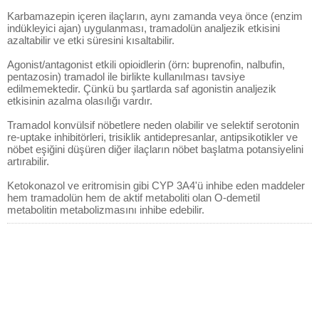
Karbamazepin içeren ilaçların, aynı zamanda veya önce (enzim
indükleyici ajan) uygulanması, tramadolün analjezik etkisini
azaltabilir ve etki süresini kısaltabilir.
Agonist/antagonist etkili opioidlerin (örn: buprenofin, nalbufin,
pentazosin) tramadol ile birlikte kullanılması tavsiye
edilmemektedir. Çünkü bu şartlarda saf agonistin analjezik
etkisinin azalma olasılığı vardır.
Tramadol konvülsif nöbetlere neden olabilir ve selektif serotonin
re-uptake inhibitörleri, trisiklik antidepresanlar, antipsikotikler ve
nöbet eşiğini düşüren diğer ilaçların nöbet başlatma potansiyelini
artırabilir.
Ketokonazol ve eritromisin gibi CYP 3A4'ü inhibe eden maddeler
hem tramadolün hem de aktif metaboliti olan O-demetil
metabolitin metabolizmasını inhibe edebilir.