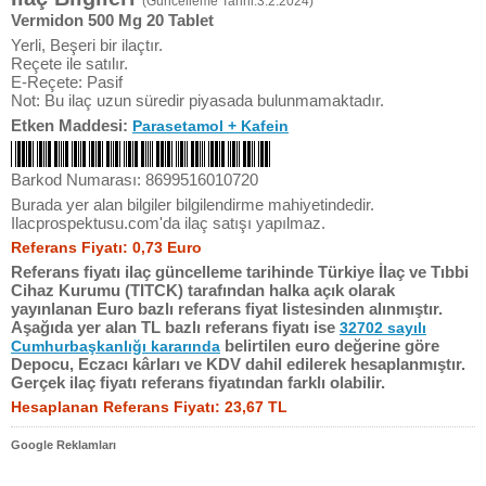
(Güncelleme Tarihi:3.2.2024)
Vermidon 500 Mg 20 Tablet
Yerli, Beşeri bir ilaçtır.
Reçete ile satılır.
E-Reçete: Pasif
Not: Bu ilaç uzun süredir piyasada bulunmamaktadır.
Etken Maddesi:
Parasetamol + Kafein
Barkod Numarası: 8699516010720
Burada yer alan bilgiler bilgilendirme mahiyetindedir.
Ilacprospektusu.com'da ilaç satışı yapılmaz.
Referans Fiyatı: 0,73 Euro
Referans fiyatı ilaç güncelleme tarihinde Türkiye İlaç ve Tıbbi
Cihaz Kurumu (TITCK) tarafından halka açık olarak
yayınlanan Euro bazlı referans fiyat listesinden alınmıştır.
Aşağıda yer alan TL bazlı referans fiyatı ise
32702 sayılı
belirtilen euro değerine göre
Cumhurbaşkanlığı kararında
Depocu, Eczacı kârları ve KDV dahil edilerek hesaplanmıştır.
Gerçek ilaç fiyatı referans fiyatından farklı olabilir.
Hesaplanan Referans Fiyatı: 23,67 TL
Google Reklamları