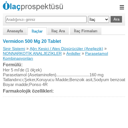
Anasayfa
İlaç Ara
İlaç Firmaları
İlaçlar
Vermidon 500 Mg 20 Tablet
»
»
Sinir Sistemi
Ağrı Kesici / Ateş Düşürücüler (Aneljezik)
»
»
NONNARKOTİK ANALJEZİKLER
Anilidler
Parasetamol
Kombinasyonları
Formülü:
Her 5 ml'de (1 ölçek)
Parasetamol (Asetaminofen).............................160 mg
Tatlandırıcı;Şeker,Koruyucu Madde;Benzoik asit,Sodyum benzoat
Boyar madde;Ponso 4R
Farmakolojik özellikleri: