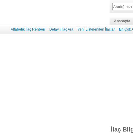
Anasayfa
Alfabetik İlaç Rehberi
Detaylı İlaç Ara
Yeni Listelenilen İlaçlar
En Çok A
İlaç Bil