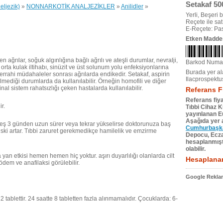
Setakaf 50
eljezik)
»
NONNARKOTİK ANALJEZİKLER
»
Anilidler
»
Yerli, Beşeri bi
Reçete ile satıl
E-Reçete: Pas
Etken Madde
en ağrılar, soğuk algınlığına bağlı ağrılı ve ateşli durumlar, nevralji,
Barkod Numa
, orta kulak iltihabı, sinüzit ve üst solunum yolu enfeksiyonlarına
Burada yer ala
 cerrahi müdahaleler sonrası ağrılarda endikedir. Setakaf, aspirin
Ilacprospektu
lmediği durumlarda da kullanılabilir. Örneğin homofili ve diğer
al sistem rahatsızlığı çeken hastalarda kullanılabilir.
Referans F
Referans fiya
r.
Tıbbi Cihaz 
yayınlanan Eu
Aşağıda yer a
teş 3 günden uzun sürer veya tekrar yükselirse doktorunuza baş
Cumhurbaşkan
riski artar. Tıbbi zaruret gerekmedikçe hamilelik ve emzirme
Depocu, Eczac
hesaplanmıştı
olabilir.
an etkisi hemen hemen hiç yoktur. aşırı duyarlılığı olanlarda cilt
Hesaplanan
ödem ve anafilaksi görülebilir.
Google Reklam
2 tablettir. 24 saatte 8 tabletten fazla alınmamalıdır. Çocuklarda: 6-