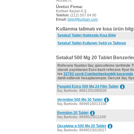
N02BE51
Üretici Firma:
Kurtsan İlaçları A.Ş.
Telefon:
(212) 507 04 00
Email:
bilgi@kurtsan.com
Kullanma talimatı ve kısa ürün bilgi
Setakaf Tablet Hakkında Kısa Bilgi
Setakaf Tablet Kullanım Şekli ve Talimatı
Setakaf 500 Mg 20 Tablet Benzerler
Referans fiyatları ilaç güncelleme tarihinde 
olarak yayınlanan Euro bazlı referans fiyat lis
ise
32702 sayılı Cumhurbaşkanlığı kararında
dahil edilerek hesaplanmıştır. Gerçek ilaç fiyat
Panadol Extra 500 Mg 24 Film Tablet
İlaç Barkodu: 8681291090028
Vermidon 500 Mg 30 Tablet
İlaç Barkodu: 8699516013158
Remidon 20 Tablet
İlaç Barkodu: 8699525011169
Geralgine-p 500 Mg 20 Tablet
İlaç Barkodu: 8699523010027