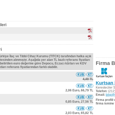
leri
i
Türkiye İlaç ve Tıbbi Cihaz Kurumu (TITCK) tarafından halka açık
tesinden alınmıştır. Aşağıda yer alan TL bazlı referans fiyatları
Firma Bi
belirtilen euro değerine göre Depocu, Eczacı kârları ve KDV
ları referans fiyatlarından farklı olabilir.
4,48 TL
Kurtsan İ
Keresteciler 
2,06 Euro,
66,79 TL
Telefon:
(212)
Email:
bilgi@
Firma profili
0,85 Euro,
27,56 TL
firma ismine 
2,03 Euro,
65,82 TL