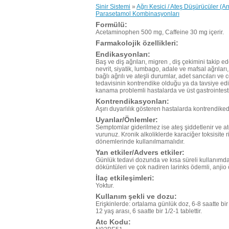
Sinir Sistemi
»
Ağrı Kesici / Ateş Düşürücüler (An
Parasetamol Kombinasyonları
Formülü:
Acetaminophen 500 mg, Caffeine 30 mg içerir.
Farmakolojik özellikleri:
Endikasyonları:
Baş ve diş ağrıları, migren , diş çekimini takip ed
nevrit, siyatik, lumbago, adale ve mafsal ağrıları
bağlı ağrılı ve ateşli durumlar, adet sancıları ve
tedavisinin kontrendike olduğu ya da tavsiye edi
kanama problemli hastalarda ve üst gastrointestin
Kontrendikasyonları:
Aşırı duyarlılık gösteren hastalarda kontrendikedi
Uyarılar/Önlemler:
Semptomlar giderilmez ise ateş şiddetlenir ve a
vurunuz. Kronik alkoliklerde karaciğer toksisite 
dönemlerinde kullanılmamalıdır.
Yan etkiler/Advers etkiler:
Günlük tedavi dozunda ve kısa süreli kullanımda y
döküntüleri ve çok nadiren larinks ödemli, anjio 
İlaç etkileşimleri:
Yoktur.
Kullanım şekli ve dozu:
Erişkinlerde: ortalama günlük doz, 6-8 saatte bir 
12 yaş arası, 6 saatte bir 1/2-1 tablettir.
Atc Kodu: