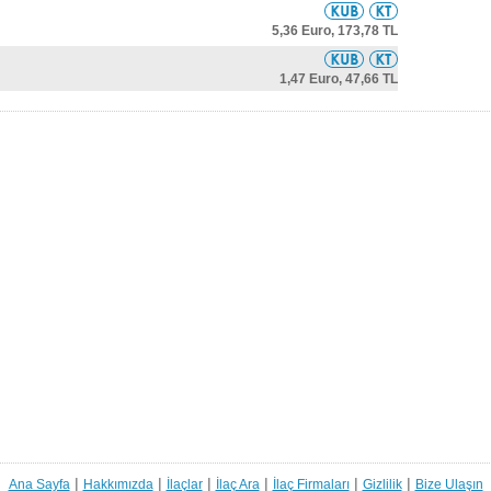
5,36 Euro,
173,78 TL
1,47 Euro,
47,66 TL
|
|
|
|
|
|
Ana Sayfa
Hakkımızda
İlaçlar
İlaç Ara
İlaç Firmaları
Gizlilik
Bize Ulaşın