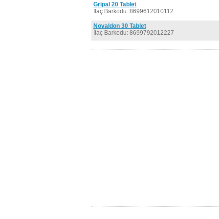
Gripal 20 Tablet
İlaç Barkodu: 8699612010112
Novaldon 30 Tablet
İlaç Barkodu: 8699792012227