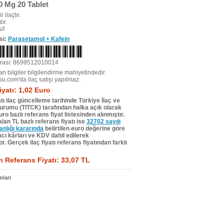
0 Mg 20 Tablet
r ilaçtır.
ır.
if
si:
Parasetamol + Kafein
rası: 8699512010014
n bilgiler bilgilendirme mahiyetindedir.
su.com'da ilaç satışı yapılmaz.
iyatı: 1,02 Euro
tı ilaç güncelleme tarihinde Türkiye İlaç ve
Kurumu (TITCK) tarafından halka açık olarak
ro bazlı referans fiyat listesinden alınmıştır.
lan TL bazlı referans fiyatı ise
32702 sayılı
lığı kararında
belirtilen euro değerine göre
ı kârları ve KDV dahil edilerek
r. Gerçek ilaç fiyatı referans fiyatından farklı
 Referans Fiyatı: 33,07 TL
ları