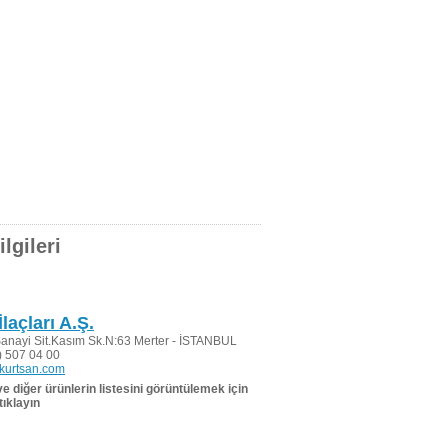
lgileri
laçları A.Ş.
Sanayi Sit.Kasım Sk.N:63 Merter - İSTANBUL
 507 04 00
kurtsan.com
 ve diğer ürünlerin listesini görüntülemek için
tıklayın