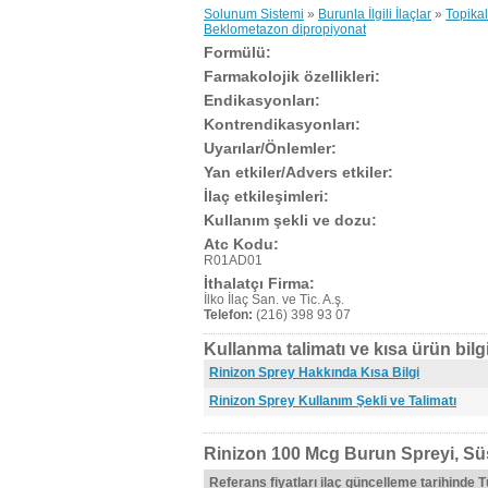
Solunum Sistemi
»
Burunla İlgili İlaçlar
»
Topikal
Beklometazon dipropiyonat
Formülü:
Farmakolojik özellikleri:
Endikasyonları:
Kontrendikasyonları:
Uyarılar/Önlemler:
Yan etkiler/Advers etkiler:
İlaç etkileşimleri:
Kullanım şekli ve dozu:
Atc Kodu:
R01AD01
İthalatçı Firma:
İlko İlaç San. ve Tic. A.ş.
Telefon:
(216) 398 93 07
Kullanma talimatı ve kısa ürün bilgi
Rinizon Sprey Hakkında Kısa Bilgi
Rinizon Sprey Kullanım Şekli ve Talimatı
Rinizon 100 Mcg Burun Spreyi, Sü
Referans fiyatları ilaç güncelleme tarihinde 