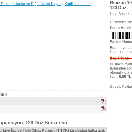
Rinizon 1
 Dekonjestanlar ve Diğer Nazal İlaçlar
»
Kortikosteroidler
»
120 Doz
İthal, Beşeri bi
E-Reçete: Pas
Etken Madde
Barkod Numa
Burada yer ala
Ilacprospektu
İlaç Fiyatı:
Bu ilacın fiya
tarihinden so
otomatik olar
fiyatı:
0,00 TL
Google Reklam
leri
spansiyon, 120 Doz Benzerleri
Türkiye İlaç ve Tıbbi Cihaz Kurumu (TITCK) tarafından halka açık