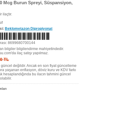
00 Mcg Burun Spreyi, Süspansiyon,
r ilaçtır.
if
si:
Beklometazon Dipropiyonat
rası: 8699680700144
n bilgiler bilgilendirme mahiyetindedir.
su.com'da ilaç satışı yapılmaz.
 0 TL
tı güncel değildir. Ancak en son fiyat güncelleme
nra yaşanan enflasyon, döviz kuru ve KDV farkı
ak hesaplandığında bu ilacın tahmini güncel
olabilir.
ları