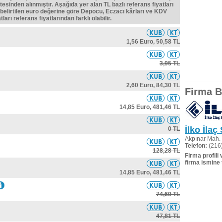
tesinden alınmıştır. Aşağıda yer alan TL bazlı referans fiyatları
belirtilen euro değerine göre Depocu, Eczacı kârları ve KDV
ları referans fiyatlarından farklı olabilir.
1,56 Euro,
50,58 TL
3,95 TL
2,60 Euro,
84,30 TL
Firma Bi
14,85 Euro,
481,46 TL
İlko İlaç
0 TL
Akpınar Mah. 
Telefon:
(216)
128,28 TL
Firma profili
firma ismine 
14,85 Euro,
481,46 TL
74,69 TL
47,81 TL