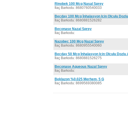
Rinobek 100 Mcg Nasal Sprey
İlaç Barkodu: 8680760540033
Becday 100 Mcg İnhalasyon Icin Olculu Dozl
İlaç Barkodu: 8680881526282
Beconase Nazal Sprey
İlaç Barkodu:
Nazobec 100 Mcg Nazal Sprey
İlaç Barkodu: 8680955540060
Becday 50 Mcg İnhalasyon Icin Olculu Dozlu 
İlaç Barkodu: 8680881526275
Beconase Aqueous Nazal Sprey
İlaç Barkodu:
Beklazon %0.025 Merhem, 5 G
İlaç Barkodu: 8699569380085