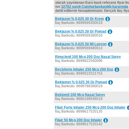
olarak yayınlanan Euro bazlı referans fiyat lis
ise
32702 sayılı Cumhurbaşkanlığı kararında
dahil edilerek hesaplanmıştır. Gerçek ilaç fiyat
Beklazon % 0,025 30 Gr Krem
İlaç Barkodu: 8699569350019
Beklazon % 0,025 30 Gr Pomad
İlaç Barkodu: 8699569380016
Beklazon % 0,025 50 Ml Losyon
İlaç Barkodu: 8699569480013
Rinoclenil 100 Mcg 200 Doz Nasal Sprey
İlaç Barkodu: 8699822540096
Becloforte Inhaler 250 Mcg 200 Doz
İlaç Barkodu: 8699522521753
Beklamet % 0,025 30 Gr Pomad
İlaç Barkodu: 8699788380019
Beklomil 100 Mcg Nasal Sprey
İlaç Barkodu: 8680199546019
Filair Forte Inhaler 250 Mcg 200 Doz Inhaler
İlaç Barkodu: 8699617520135
Filair 50 Mcg 200 Doz Inhaler
İlaç Barkodu: 8699617520142