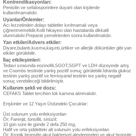
Kontrendikasyonları:
Penisilin ve sefalosporinlere duyarlı olan kişilerde
kullanılmamalıdır.
Uyarılar/Önlemler:
Acı lezzetinden dolayı tabletler kırılmamalı veya
çiğnenmemelidir.Kolit hikayesi olan hastalarda dikkatli
olunmalıdır.Preparat yemeklerden sonra kullanılmalıdır.
Yan etkiler/Advers etkiler:
Diyare,bulantı,kusma,kaşıntı,ürtiker ve allerjik döküntüler gibi yan
etkiler görülebilir.
İlaç etkileşimleri:
Tedavi sırasında eozinofili,SGOT,SGPT ve LDH düzeyinde artış
ve Coombs testinde yanlış pozitif sonuç görülebilir.İdrarda glukoz
testinin yanlış pozitif ve ferrisiyanid testinin ise yanlış negatif
sonuç verebileceği bildirilmiştir.
Kullanım şekli ve dozu:
CEFAKS Tablet tercihen tok karnına alınmalıdır.
Erişkinler ve 12 Yaşın Üstündeki Çocuklar:
Üst solunum yolu enfeksiyonları
Ör: Farenjit, tonsillit, sinüzit:
10 gün süre ile günde 2 defa 250 mg,
Hafif ve orta şiddetteki alt solunum yolu enfeksiyonları
Ör: Kronik bronşitin akut bakteriyel alevlenmeleri ve akut bronşite