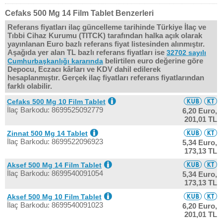
Cefaks 500 Mg 14 Film Tablet Benzerleri
Referans fiyatları ilaç güncelleme tarihinde Türkiye İlaç ve
Tıbbi Cihaz Kurumu (TITCK) tarafından halka açık olarak
yayınlanan Euro bazlı referans fiyat listesinden alınmıştır.
Aşağıda yer alan TL bazlı referans fiyatları ise
32702 sayılı
belirtilen euro değerine göre
Cumhurbaşkanlığı kararında
Depocu, Eczacı kârları ve KDV dahil edilerek
hesaplanmıştır. Gerçek ilaç fiyatları referans fiyatlarından
farklı olabilir.
Cefaks 500 Mg 10 Film Tablet
İlaç Barkodu: 8699525092779
6,20 Euro,
201,01 TL
Zinnat 500 Mg 14 Tablet
İlaç Barkodu: 8699522096923
5,34 Euro,
173,13 TL
Aksef 500 Mg 14 Film Tablet
İlaç Barkodu: 8699540091054
5,34 Euro,
173,13 TL
Aksef 500 Mg 10 Film Tablet
İlaç Barkodu: 8699540091023
6,20 Euro,
201,01 TL