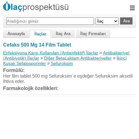
Anasayfa
İlaç Ara
İlaç Firmaları
İlaçlar
Cefaks 500 Mg 14 Film Tablet
»
Enfeksiyona Karşı Kullanılan (Antienfektif) İlaçlar
Antibakteriyel
»
»
(Antibiyotik) İlaçlar
Diğer BetaLaktam Antibakteriyeller
İkinci
»
Kuşak Sefalosporinler
Sefuroksim
Formülü:
Her film tablet 500 mg Sefuroksim´e eşdeğer Sefuroksim aksetil
ihtiva eder.
Farmakolojik özellikleri: