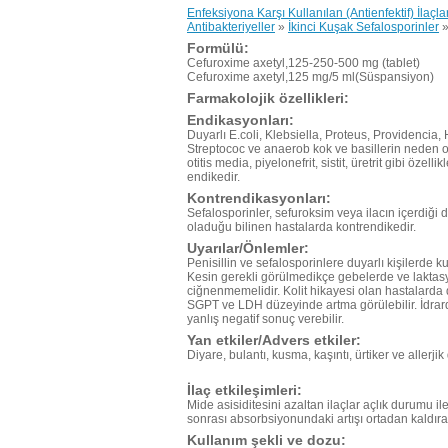
Enfeksiyona Karşı Kullanılan (Antienfektif) İlaçla
Antibakteriyeller
»
İkinci Kuşak Sefalosporinler
Formülü:
Cefuroxime axetyl,125-250-500 mg (tablet)
Cefuroxime axetyl,125 mg/5 ml(Süspansiyon)
Farmakolojik özellikleri:
Endikasyonları:
Duyarlı E.coli, Klebsiella, Proteus, Providencia
Streptococ ve anaerob kok ve basillerin neden ol
otitis media, piyelonefrit, sistit, üretrit gibi öz
endikedir.
Kontrendikasyonları:
Sefalosporinler, sefuroksim veya ilacın içerdiği 
oladuğu bilinen hastalarda kontrendikedir.
Uyarılar/Önlemler:
Penisillin ve sefalosporinlere duyarlı kişilerde k
Kesin gerekli görülmedikçe gebelerde ve laktasyo
ciğnenmemelidir. Kolit hikayesi olan hastalarda d
SGPT ve LDH düzeyinde artma görülebilir. İdrarda g
yanlış negatif sonuç verebilir.
Yan etkiler/Advers etkiler:
Diyare, bulantı, kusma, kaşıntı, ürtiker ve allerjik
İlaç etkileşimleri:
Mide asisiditesini azaltan ilaçlar açlık durumu il
sonrası absorbsiyonundaki artışı ortadan kaldırab
Kullanım şekli ve dozu: