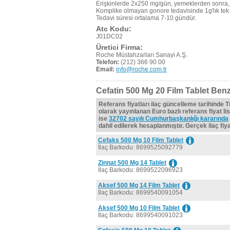
Erişkinlerde 2x250 mg/gün, yemeklerden sonra,
Komplike olmayan gonore tedavisinde 1g'lık tek
Tedavi süresi ortalama 7-10 gündür.
Atc Kodu:
J01DC02
Üretici Firma:
Roche Müstahzarları Sanayi A.Ş.
Telefon:
(212) 366 90 00
Email:
info@roche.com.tr
Cefatin 500 Mg 20 Film Tablet Benz
Referans fiyatları ilaç güncelleme tarihinde 
olarak yayınlanan Euro bazlı referans fiyat lis
ise
32702 sayılı Cumhurbaşkanlığı kararında
dahil edilerek hesaplanmıştır. Gerçek ilaç fiyat
Cefaks 500 Mg 10 Film Tablet
İlaç Barkodu: 8699525092779
Zinnat 500 Mg 14 Tablet
İlaç Barkodu: 8699522096923
Aksef 500 Mg 14 Film Tablet
İlaç Barkodu: 8699540091054
Aksef 500 Mg 10 Film Tablet
İlaç Barkodu: 8699540091023