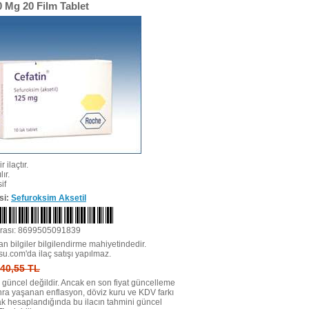
0 Mg 20 Film Tablet
r ilaçtır.
ır.
if
si:
Sefuroksim Aksetil
rası: 8699505091839
n bilgiler bilgilendirme mahiyetindedir.
su.com'da ilaç satışı yapılmaz.
: 40,55 TL
tı güncel değildir. Ancak en son fiyat güncelleme
nra yaşanan enflasyon, döviz kuru ve KDV farkı
ak hesaplandığında bu ilacın tahmini güncel