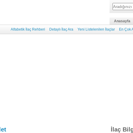
Anasayfa
Alfabetik İlaç Rehberi
Detaylı İlaç Ara
Yeni Listelenilen İlaçlar
En Çok A
let
İlaç Bil