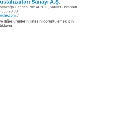
stahzarları Sanayi A.Ş.
 Ayazağa Caddesi No: 4D/101, Sarıyer - İstanbul
 366 90 00
oche.com.tr
 ve diğer ürünlerin listesini görüntülemek için
tıklayın