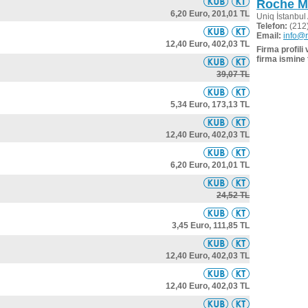
Roche Mü
6,20 Euro,
201,01 TL
Uniq İstanbul
Telefon:
(212)
Email:
info@r
12,40 Euro,
402,03 TL
Firma profili
firma ismine 
39,07 TL
5,34 Euro,
173,13 TL
12,40 Euro,
402,03 TL
6,20 Euro,
201,01 TL
24,52 TL
3,45 Euro,
111,85 TL
12,40 Euro,
402,03 TL
12,40 Euro,
402,03 TL