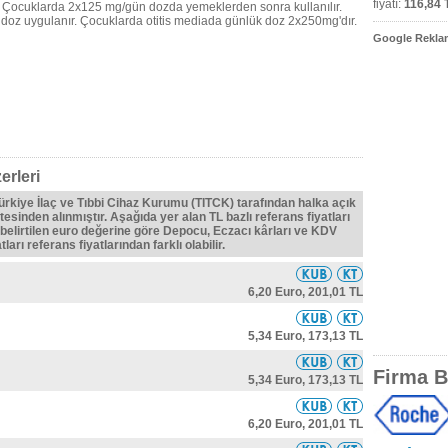
fiyatı:
116,84 
 Çocuklarda 2x125 mg/gün dozda yemeklerden sonra kullanılır.
 doz uygulanır. Çocuklarda otitis mediada günlük doz 2x250mg'dır.
Google Reklam
erleri
Türkiye İlaç ve Tıbbi Cihaz Kurumu (TITCK) tarafından halka açık
tesinden alınmıştır. Aşağıda yer alan TL bazlı referans fiyatları
belirtilen euro değerine göre Depocu, Eczacı kârları ve KDV
ları referans fiyatlarından farklı olabilir.
6,20 Euro,
201,01 TL
5,34 Euro,
173,13 TL
Firma Bi
5,34 Euro,
173,13 TL
6,20 Euro,
201,01 TL