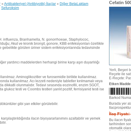
Cefatin 50
r
»
Antibakteriyel (Antibiyotik) İlaçlar
»
Diğer BetaLaktam
»
Sefuroksim
, H. influenza, Branhamella, N. gonorrhoeae, Staphylococ,
duğu; Akut ve kronik bronşit, gonore, KBB enfeksiyonları özellikle
ellikle gebelikte görülen üriner sistem enfeksiyonlarında tedavisinde
diğer yardıncı maddelerden herhangi birine karşı aşırı duyarlılığı
Yerli, Beşeri bi
Reçete ile satıl
ullanılmaz. Aminoglikozitler ve furosemidle birlikte kullanılmaz.
E-Reçete: Pas
nda kullanılmaz. Acı lezzeti nedeniyle tabletler kırılmamalı veya
Etken Madde
a dikkatli olunmalıdır. Tedavi sırasında eozinofili, enzim SGOT,
lukoz testi ve Coombs testleri yanlıt pozitif, ferrisiyanid testi ise
Barkod Numa
Burada yer ala
 döküntüler gibi yan etkiler görülebilir.
Ilacprospektu
İlaç Fiyatı
e karşılaştırıldığında ilacın biyoyararlanımını azaltabilir ve yemek
Bu ilacın fiya
ilir.
tarihinden so
otomatik olar