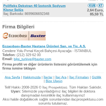
Polifleks Dekstran 40 İzotonik Sodyum
Klorur Solüs
2,64 Euro,
İlaç Barkodu: 8699606692348
85,59 TL
Firma Bilgileri
Eczacıbaşı-Baxter Hastane Ürünleri San. ve Tic. A.Ş.
Cendere Yolu Pırnal Keçeli Bahçesi Ayazağa - İSTANBUL
Telefon:
(212) 329 62 00
Email:
bilgi_turkiye@baxter.com
Firma profili ve diğer ürünlerin listesini görüntülemek için
firma ismine tıklayın
Ana Sayfa
|
Hakkımızda
|
İlaçlar
|
İlaç Ara
|
İlaç Firmaları
|
Gizlilik
|
Bize Ulaşın
Telif Hakkı 2008-2026 ©
Tüm Hakları Saklıdır.
İlaç Prospektüsü.
Uyarı:
Sitemizde yayınladığımız ilaç bilgileri ile doktora
danışmadan kesinlikle ilaç kullanmayınız!
Aksi halde doğabilecek sağlık sorunlarından ilacprospektusu.com
sorumlu tutulamaz.