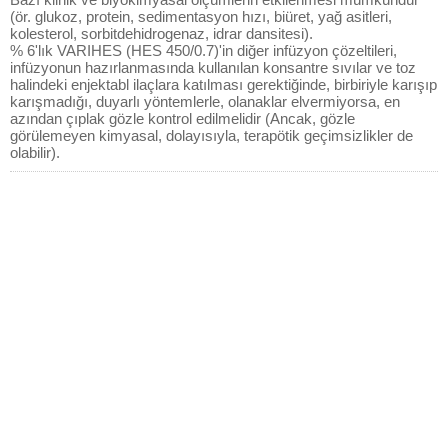
(ör. glukoz, protein, sedimentasyon hızı, biüret, yağ asitleri,
kolesterol, sorbitdehidrogenaz, idrar dansitesi).
% 6'lık VARIHES (HES 450/0.7)'in diğer infüzyon çözeltileri,
infüzyonun hazırlanmasında kullanılan konsantre sıvılar ve toz
halindeki enjektabl ilaçlara katılması gerektiğinde, birbiriyle karışıp
karışmadığı, duyarlı yöntemlerle, olanaklar elvermiyorsa, en
azından çıplak gözle kontrol edilmelidir (Ancak, gözle
görülemeyen kimyasal, dolayısıyla, terapötik geçimsizlikler de
olabilir).