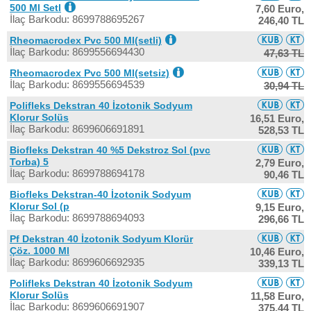
500 Ml Setl
7,60 Euro,
İlaç Barkodu: 8699788695267
246,40 TL
Rheomacrodex Pvc 500 Ml(setli)
İlaç Barkodu: 8699556694430
47,63 TL
Rheomacrodex Pvc 500 Ml(setsiz)
İlaç Barkodu: 8699556694539
30,94 TL
Polifleks Dekstran 40 İzotonik Sodyum
Klorur Solüs
16,51 Euro,
İlaç Barkodu: 8699606691891
528,53 TL
Biofleks Dekstran 40 %5 Dekstroz Sol (pvc
Torba) 5
2,79 Euro,
İlaç Barkodu: 8699788694178
90,46 TL
Biofleks Dekstran-40 İzotonik Sodyum
Klorur Sol (p
9,15 Euro,
İlaç Barkodu: 8699788694093
296,66 TL
Pf Dekstran 40 İzotonik Sodyum Klorür
Çöz. 1000 Ml
10,46 Euro,
İlaç Barkodu: 8699606692935
339,13 TL
Polifleks Dekstran 40 İzotonik Sodyum
Klorur Solüs
11,58 Euro,
İlaç Barkodu: 8699606691907
375,44 TL