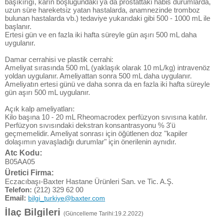
başıkırığı, karın boşluğundaki ya da prostattaki habis durumlarda,
uzun süre hareketsiz yatan hastalarda, anamnezinde tromboz
bulunan hastalarda vb.) tedaviye yukarıdaki gibi 500 - 1000 mL ile
başlanır.
Ertesi gün ve en fazla iki hafta süreyle gün aşırı 500 mL daha
uygulanır.
Damar cerrahisi ve plastik cerrahi:
Ameliyat sırasında 500 mL (yaklaşık olarak 10 mL/kg) intravenöz
yoldan uygulanır. Ameliyattan sonra 500 mL daha uygulanır.
Ameliyatın ertesi günü ve daha sonra da en fazla iki hafta süreyle
gün aşırı 500 mL uygulanır.
Açık kalp ameliyatları:
Kilo başına 10 - 20 mL Rheomacrodex perfüzyon sıvısına katılır.
Perfüzyon sıvısındaki dekstran konsantrasyonu % 3'ü
geçmemelidir. Ameliyat sonrası için öğütlenen doz "kapiler
dolaşımın yavaşladığı durumlar" için önerilenin aynıdır.
Atc Kodu:
B05AA05
Üretici Firma:
Eczacıbaşı-Baxter Hastane Ürünleri San. ve Tic. A.Ş.
Telefon:
(212) 329 62 00
Email:
bilgi_turkiye@baxter.com
İlaç Bilgileri
(Güncelleme Tarihi:19.2.2022)