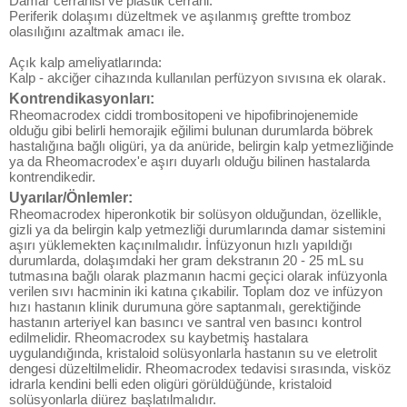
Damar cerrahisi ve plastik cerrahi:
Periferik dolaşımı düzeltmek ve aşılanmış greftte tromboz
olasılığını azaltmak amacı ile.
Açık kalp ameliyatlarında:
Kalp - akciğer cihazında kullanılan perfüzyon sıvısına ek olarak.
Kontrendikasyonları:
Rheomacrodex ciddi trombositopeni ve hipofibrinojenemide
olduğu gibi belirli hemorajik eğilimi bulunan durumlarda böbrek
hastalığına bağlı oligüri, ya da anüride, belirgin kalp yetmezliğinde
ya da Rheomacrodex'e aşırı duyarlı olduğu bilinen hastalarda
kontrendikedir.
Uyarılar/Önlemler:
Rheomacrodex hiperonkotik bir solüsyon olduğundan, özellikle,
gizli ya da belirgin kalp yetmezliği durumlarında damar sistemini
aşırı yüklemekten kaçınılmalıdır. İnfüzyonun hızlı yapıldığı
durumlarda, dolaşımdaki her gram dekstranın 20 - 25 mL su
tutmasına bağlı olarak plazmanın hacmi geçici olarak infüzyonla
verilen sıvı hacminin iki katına çıkabilir. Toplam doz ve infüzyon
hızı hastanın klinik durumuna göre saptanmalı, gerektiğinde
hastanın arteriyel kan basıncı ve santral ven basıncı kontrol
edilmelidir. Rheomacrodex su kaybetmiş hastalara
uygulandığında, kristaloid solüsyonlarla hastanın su ve eletrolit
dengesi düzeltilmelidir. Rheomacrodex tedavisi sırasında, visköz
idrarla kendini belli eden oligüri görüldüğünde, kristaloid
solüsyonlarla diürez başlatılmalıdır.