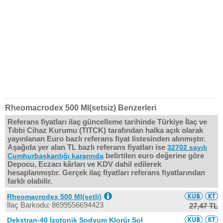
Rheomacrodex 500 Ml(setsiz) Benzerleri
Referans fiyatları ilaç güncelleme tarihinde Türkiye İlaç ve
Tıbbi Cihaz Kurumu (TITCK) tarafından halka açık olarak
yayınlanan Euro bazlı referans fiyat listesinden alınmıştır.
Aşağıda yer alan TL bazlı referans fiyatları ise
32702 sayılı
belirtilen euro değerine göre
Cumhurbaşkanlığı kararında
Depocu, Eczacı kârları ve KDV dahil edilerek
hesaplanmıştır. Gerçek ilaç fiyatları referans fiyatlarından
farklı olabilir.
Rheomacrodex 500 Ml(setli)
İlaç Barkodu: 8699556694423
27,47 TL
Dekstran-40 İzotonik Sodyum Klorür Sol