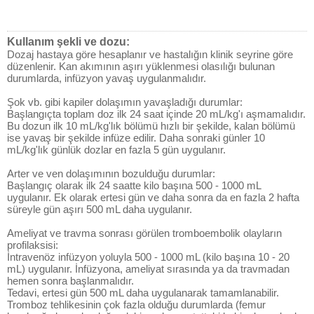
Kullanım şekli ve dozu:
Dozaj hastaya göre hesaplanır ve hastalığın klinik seyrine göre
düzenlenir. Kan akımının aşırı yüklenmesi olasılığı bulunan
durumlarda, infüzyon yavaş uygulanmalıdır.
Şok vb. gibi kapiler dolaşımın yavaşladığı durumlar:
Başlangıçta toplam doz ilk 24 saat içinde 20 mL/kg'ı aşmamalıdır.
Bu dozun ilk 10 mL/kg'lık bölümü hızlı bir şekilde, kalan bölümü
ise yavaş bir şekilde infüze edilir. Daha sonraki günler 10
mL/kg'lık günlük dozlar en fazla 5 gün uygulanır.
Arter ve ven dolaşımının bozulduğu durumlar:
Başlangıç olarak ilk 24 saatte kilo başına 500 - 1000 mL
uygulanır. Ek olarak ertesi gün ve daha sonra da en fazla 2 hafta
süreyle gün aşırı 500 mL daha uygulanır.
Ameliyat ve travma sonrası görülen tromboembolik olayların
profilaksisi:
İntravenöz infüzyon yoluyla 500 - 1000 mL (kilo başına 10 - 20
mL) uygulanır. İnfüzyona, ameliyat sırasında ya da travmadan
hemen sonra başlanmalıdır.
Tedavi, ertesi gün 500 mL daha uygulanarak tamamlanabilir.
Tromboz tehlikesinin çok fazla olduğu durumlarda (femur