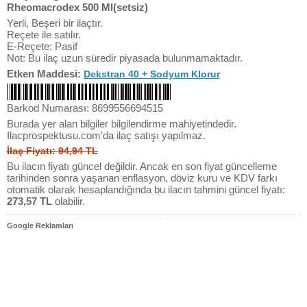
Rheomacrodex 500 Ml(setsiz)
Yerli, Beşeri bir ilaçtır.
Reçete ile satılır.
E-Reçete: Pasif
Not: Bu ilaç uzun süredir piyasada bulunmamaktadır.
Etken Maddesi:
Dekstran 40 + Sodyum Klorur
Barkod Numarası: 8699556694515
Burada yer alan bilgiler bilgilendirme mahiyetindedir.
Ilacprospektusu.com'da ilaç satışı yapılmaz.
İlaç Fiyatı: 94,94 TL
Bu ilacın fiyatı güncel değildir. Ancak en son fiyat güncelleme
tarihinden sonra yaşanan enflasyon, döviz kuru ve KDV farkı
otomatik olarak hesaplandığında bu ilacın tahmini güncel fiyatı:
273,57 TL
olabilir.
Google Reklamları