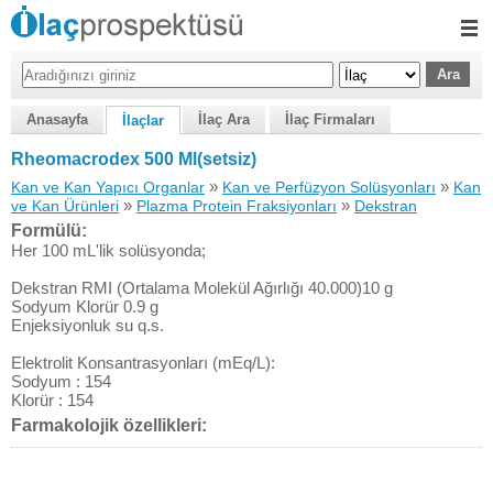
Anasayfa
İlaç Ara
İlaç Firmaları
İlaçlar
Rheomacrodex 500 Ml(setsiz)
»
»
Kan ve Kan Yapıcı Organlar
Kan ve Perfüzyon Solüsyonları
Kan
»
»
ve Kan Ürünleri
Plazma Protein Fraksiyonları
Dekstran
Formülü:
Her 100 mL'lik solüsyonda;
Dekstran RMI (Ortalama Molekül Ağırlığı 40.000)10 g
Sodyum Klorür 0.9 g
Enjeksiyonluk su q.s.
Elektrolit Konsantrasyonları (mEq/L):
Sodyum : 154
Klorür : 154
Farmakolojik özellikleri: