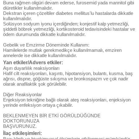
Buna rağmen oligüri devam ederse, furosemid yada mannitol gibi
diüretikler kullanılmalıdır.
Dekstran içeren çözeltiler diabetes mellitus'lu hastalarda dikkatle
kullanılmalıdır.
Solüsyon sodyum iyonu içerdiğinden; konjestif kalp yetmezliği,
şiddetli böbrek yetmezliği, kortikosteroid tedavisindeki hastalar ve
ödem durumunda dikkatle kullanılmalıdır.
Gebelik ve Emzirme Döneminde Kullanım:
Hamilelerde mutlak gerekmedikçe kullanılmamalı, emziren
annelerde ise dikkatle kullanılmalıdır.
Yan etkiler/Advers etkiler:
Aşırı duyarlılık reaksiyonları
Hafif cilt reaksiyonları, kaşıntı, hipotansiyon, bulantı, kusma, baş
ağrısı, dispne, göğüste sıkışma ve bronkospazm ve çok nadir
olarak anafilaktik şok görülebilir.
Diğer Reaksiyonlar
Enjeksiyon tekniğine bağlı olarak ateş reaksiyonları, enjeksiyon
yerinde enfeksiyon ortaya çıkabilir.
BEKLENMEYEN BİR ETKİ GÖRÜLDÜĞÜNDE
DOKTORUNUZA
BAŞVURUNUZ.
İlaç etkileşimleri:
Bazı klinik ve biyokimyasal ölçümlerin etkilenmesi mümkündür