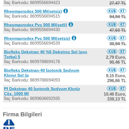
İlaç Barkodu: 8699556694423
27,47 TL
Rheomacrodex 500 Ml(setsiz)
İlaç Barkodu: 8699556694515
94,94 TL
Rheomacrodex Pvc 500 Ml(setli)
İlaç Barkodu: 8699556694430
47,63 TL
Rheomacrodex Pvc 500 Ml(setsiz)
İlaç Barkodu: 8699556694539
30,94 TL
Biofleks Dekstran 40 %5 Dekstroz Sol (pvc
Torba) 5
2,79 Euro,
İlaç Barkodu: 8699788694178
90,46 TL
Biofleks Dekstran-40 İzotonik Sodyum
Klorur Sol (p
9,15 Euro,
İlaç Barkodu: 8699788694093
296,66 TL
Pf Dekstran 40 İzotonik Sodyum Klorür
Çöz. 1000 Ml
10,46 Euro,
İlaç Barkodu: 8699606692935
339,13 TL
Firma Bilgileri