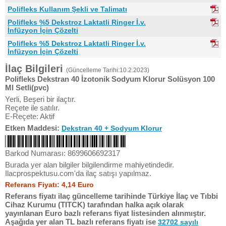
Polifleks Kullanım Şekli ve Talimatı
Polifleks %5 Dekstroz Laktatli Ringer İ.v.
İnfüzyon İçin Çözelti
Polifleks %5 Dekstroz Laktatli Ringer İ.v.
İnfüzyon İçin Çözelti
İlaç Bilgileri
(Güncelleme Tarihi:10.2.2023)
Polifleks Dekstran 40 İzotonik Sodyum Klorur Solüsyon 100
Ml Setli(pvc)
Yerli, Beşeri bir ilaçtır.
Reçete ile satılır.
E-Reçete: Aktif
Etken Maddesi:
Dekstran 40 + Sodyum Klorur
Barkod Numarası: 8699606692317
Burada yer alan bilgiler bilgilendirme mahiyetindedir.
Ilacprospektusu.com'da ilaç satışı yapılmaz.
Referans Fiyatı: 4,14 Euro
Referans fiyatı ilaç güncelleme tarihinde Türkiye İlaç ve Tıbbi
Cihaz Kurumu (TITCK) tarafından halka açık olarak
yayınlanan Euro bazlı referans fiyat listesinden alınmıştır.
Aşağıda yer alan TL bazlı referans fiyatı ise
32702 sayılı