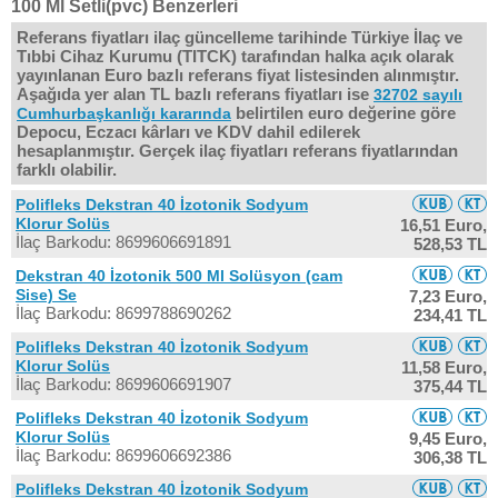
100 Ml Setli(pvc) Benzerleri
Referans fiyatları ilaç güncelleme tarihinde Türkiye İlaç ve
Tıbbi Cihaz Kurumu (TITCK) tarafından halka açık olarak
yayınlanan Euro bazlı referans fiyat listesinden alınmıştır.
Aşağıda yer alan TL bazlı referans fiyatları ise
32702 sayılı
belirtilen euro değerine göre
Cumhurbaşkanlığı kararında
Depocu, Eczacı kârları ve KDV dahil edilerek
hesaplanmıştır. Gerçek ilaç fiyatları referans fiyatlarından
farklı olabilir.
Polifleks Dekstran 40 İzotonik Sodyum
Klorur Solüs
16,51 Euro,
İlaç Barkodu: 8699606691891
528,53 TL
Dekstran 40 İzotonik 500 Ml Solüsyon (cam
Sise) Se
7,23 Euro,
İlaç Barkodu: 8699788690262
234,41 TL
Polifleks Dekstran 40 İzotonik Sodyum
Klorur Solüs
11,58 Euro,
İlaç Barkodu: 8699606691907
375,44 TL
Polifleks Dekstran 40 İzotonik Sodyum
Klorur Solüs
9,45 Euro,
İlaç Barkodu: 8699606692386
306,38 TL
Polifleks Dekstran 40 İzotonik Sodyum