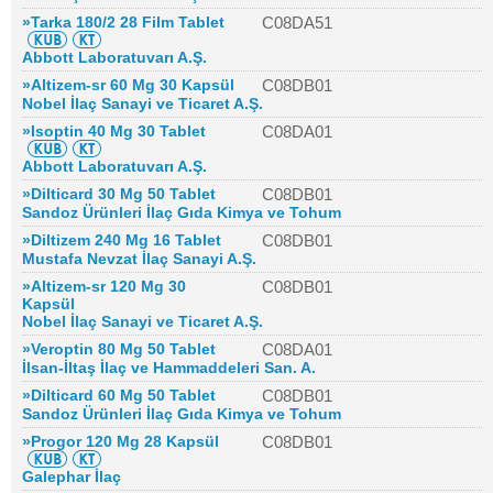
»Tarka 180/2 28 Film Tablet
C08DA51
Abbott Laboratuvarı A.Ş.
»Altizem-sr 60 Mg 30 Kapsül
C08DB01
Nobel İlaç Sanayi ve Ticaret A.Ş.
»Isoptin 40 Mg 30 Tablet
C08DA01
Abbott Laboratuvarı A.Ş.
»Dilticard 30 Mg 50 Tablet
C08DB01
Sandoz Ürünleri İlaç Gıda Kimya ve Tohum
»Diltizem 240 Mg 16 Tablet
C08DB01
Mustafa Nevzat İlaç Sanayi A.Ş.
»Altizem-sr 120 Mg 30
C08DB01
Kapsül
Nobel İlaç Sanayi ve Ticaret A.Ş.
»Veroptin 80 Mg 50 Tablet
C08DA01
İlsan-İltaş İlaç ve Hammaddeleri San. A.
»Dilticard 60 Mg 50 Tablet
C08DB01
Sandoz Ürünleri İlaç Gıda Kimya ve Tohum
»Progor 120 Mg 28 Kapsül
C08DB01
Galephar İlaç