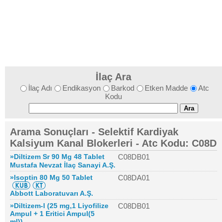
İlaç Ara
İlaç Adı
Endikasyon
Barkod
Etken Madde
Atc
Kodu
Arama Sonuçları - Selektif Kardiyak
Kalsiyum Kanal Blokerleri - Atc Kodu: C08D
»Diltizem Sr 90 Mg 48 Tablet
C08DB01
Mustafa Nevzat İlaç Sanayi A.Ş.
»Isoptin 80 Mg 50 Tablet
C08DA01
Abbott Laboratuvarı A.Ş.
»Diltizem-l (25 mg,1 Liyofilize
C08DB01
Ampul + 1 Eritici Ampul(5
ml))