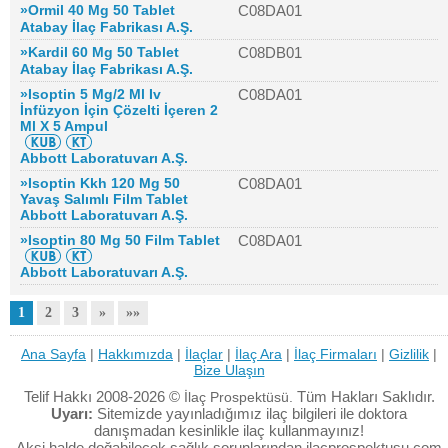
»Ormil 40 Mg 50 Tablet
C08DA01
Atabay İlaç Fabrikası A.Ş.
»Kardil 60 Mg 50 Tablet
C08DB01
Atabay İlaç Fabrikası A.Ş.
»Isoptin 5 Mg/2 Ml Iv
C08DA01
İnfüzyon İçin Çözelti İçeren 2
Ml X 5 Ampul
Abbott Laboratuvarı A.Ş.
»Isoptin Kkh 120 Mg 50
C08DA01
Yavaş Salımlı Film Tablet
Abbott Laboratuvarı A.Ş.
»Isoptin 80 Mg 50 Film Tablet
C08DA01
Abbott Laboratuvarı A.Ş.
1
2
3
»
»»
Ana Sayfa
|
Hakkımızda
|
İlaçlar
|
İlaç Ara
|
İlaç Firmaları
|
Gizlilik
|
Bize Ulaşın
Telif Hakkı 2008-2026 ©
Tüm Hakları Saklıdır.
İlaç Prospektüsü.
Uyarı:
Sitemizde yayınladığımız ilaç bilgileri ile doktora
danışmadan kesinlikle ilaç kullanmayınız!
Aksi halde doğabilecek sağlık sorunlarından ilacprospektusu.com