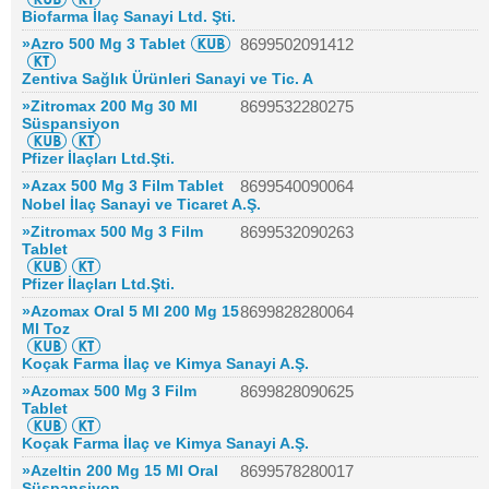
Biofarma İlaç Sanayi Ltd. Şti.
»Azro 500 Mg 3 Tablet
8699502091412
Zentiva Sağlık Ürünleri Sanayi ve Tic. A
»Zitromax 200 Mg 30 Ml
8699532280275
Süspansiyon
Pfizer İlaçları Ltd.Şti.
»Azax 500 Mg 3 Film Tablet
8699540090064
Nobel İlaç Sanayi ve Ticaret A.Ş.
»Zitromax 500 Mg 3 Film
8699532090263
Tablet
Pfizer İlaçları Ltd.Şti.
»Azomax Oral 5 Ml 200 Mg 15
8699828280064
Ml Toz
Koçak Farma İlaç ve Kimya Sanayi A.Ş.
»Azomax 500 Mg 3 Film
8699828090625
Tablet
Koçak Farma İlaç ve Kimya Sanayi A.Ş.
»Azeltin 200 Mg 15 Ml Oral
8699578280017
Süspansiyon