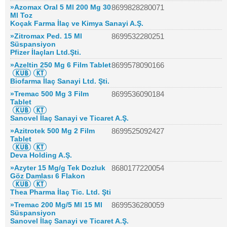
»Azomax Oral 5 Ml 200 Mg 30
8699828280071
Ml Toz
Koçak Farma İlaç ve Kimya Sanayi A.Ş.
»Zitromax Ped. 15 Ml
8699532280251
Süspansiyon
Pfizer İlaçları Ltd.Şti.
»Azeltin 250 Mg 6 Film Tablet
8699578090166
Biofarma İlaç Sanayi Ltd. Şti.
»Tremac 500 Mg 3 Film
8699536090184
Tablet
Sanovel İlaç Sanayi ve Ticaret A.Ş.
»Azitrotek 500 Mg 2 Film
8699525092427
Tablet
Deva Holding A.Ş.
»Azyter 15 Mg/g Tek Dozluk
8680177220054
Göz Damlası 6 Flakon
Thea Pharma İlaç Tic. Ltd. Şti
»Tremac 200 Mg/5 Ml 15 Ml
8699536280059
Süspansiyon
Sanovel İlaç Sanayi ve Ticaret A.Ş.