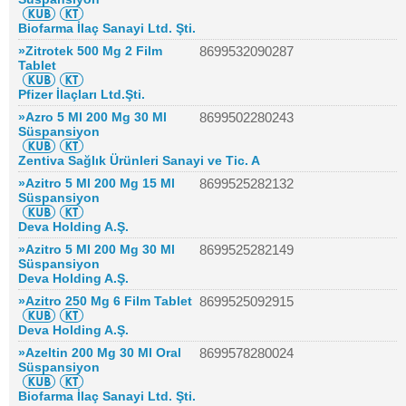
Biofarma İlaç Sanayi Ltd. Şti.
»Zitrotek 500 Mg 2 Film
8699532090287
Tablet
Pfizer İlaçları Ltd.Şti.
»Azro 5 Ml 200 Mg 30 Ml
8699502280243
Süspansiyon
Zentiva Sağlık Ürünleri Sanayi ve Tic. A
»Azitro 5 Ml 200 Mg 15 Ml
8699525282132
Süspansiyon
Deva Holding A.Ş.
»Azitro 5 Ml 200 Mg 30 Ml
8699525282149
Süspansiyon
Deva Holding A.Ş.
»Azitro 250 Mg 6 Film Tablet
8699525092915
Deva Holding A.Ş.
»Azeltin 200 Mg 30 Ml Oral
8699578280024
Süspansiyon
Biofarma İlaç Sanayi Ltd. Şti.