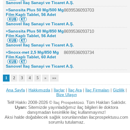
Sanovel İlaç Sanayi ve Ticaret A.Ş.
»Sanosita Plus 50 Mg/500 Mg
8699536093703
Film Kaplı Tablet, 56 Adet
Sanovel İlaç Sanayi ve Ticaret A.Ş.
»Sanosita Plus 50 Mg/850 Mg
8699536093710
Film Kaplı Tablet, 56 Adet
Sanovel İlaç Sanayi ve Ticaret A.Ş.
»Snoxx-met 2,5 Mg/850 Mg
8699536093734
Film Kaplı Tablet, 60 Adet
Sanovel İlaç Sanayi ve Ticaret A.Ş.
1
2
3
4
5
»
»»
Ana Sayfa
|
Hakkımızda
|
İlaçlar
|
İlaç Ara
|
İlaç Firmaları
|
Gizlilik
|
Bize Ulaşın
Telif Hakkı 2008-2026 ©
Tüm Hakları Saklıdır.
İlaç Prospektüsü.
Uyarı:
Sitemizde yayınladığımız ilaç bilgileri ile doktora
danışmadan kesinlikle ilaç kullanmayınız!
Aksi halde doğabilecek sağlık sorunlarından ilacprospektusu.com
sorumlu tutulamaz.