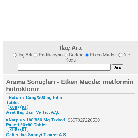
İlaç Ara
İlaç Adı
Endikasyon
Barkod
Etken Madde
Atc
Kodu
Arama Sonuçları - Etken Madde: metformin
hidroklorur
»Returin 15mg/500mg Film
Tablet
Aset İlaç San. Ve Tic. A.Ş.
»Natplus 180/850 Mg Tedavi
8697927220530
Paketi 90+90 Tablet
Celtis İlaç Sanayi Ticaret A.Ş.