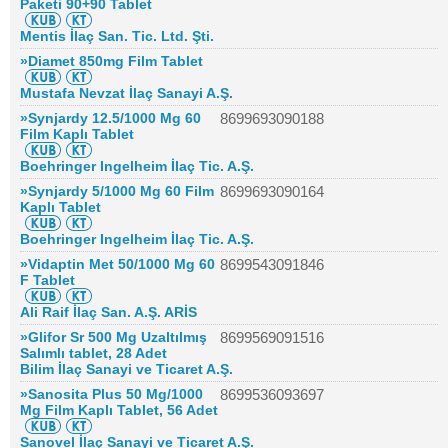
Paketi 90+90 Tablet
Mentis İlaç San. Tic. Ltd. Şti.
»Diamet 850mg Film Tablet
Mustafa Nevzat İlaç Sanayi A.Ş.
»Synjardy 12.5/1000 Mg 60
8699693090188
Film Kaplı Tablet
Boehringer Ingelheim İlaç Tic. A.Ş.
»Synjardy 5/1000 Mg 60 Film
8699693090164
Kaplı Tablet
Boehringer Ingelheim İlaç Tic. A.Ş.
»Vidaptin Met 50/1000 Mg 60
8699543091846
F Tablet
Ali Raif İlaç San. A.Ş. ARİS
»Glifor Sr 500 Mg Uzaltılmış
8699569091516
Salımlı tablet, 28 Adet
Bilim İlaç Sanayi ve Ticaret A.Ş.
»Sanosita Plus 50 Mg/1000
8699536093697
Mg Film Kaplı Tablet, 56 Adet
Sanovel İlaç Sanayi ve Ticaret A.Ş.