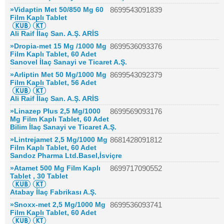
»Vidaptin Met 50/850 Mg 60
8699543091839
Film Kaplı Tablet
Ali Raif İlaç San. A.Ş. ARİS
»Dropia-met 15 Mg /1000 Mg
8699536093376
Film Kaplı Tablet, 60 Adet
Sanovel İlaç Sanayi ve Ticaret A.Ş.
»Arliptin Met 50 Mg/1000 Mg
8699543092379
Film Kaplı Tablet, 56 Adet
Ali Raif İlaç San. A.Ş. ARİS
»Linazep Plus 2,5 Mg/1000
8699569093176
Mg Film Kaplı Tablet, 60 Adet
Bilim İlaç Sanayi ve Ticaret A.Ş.
»Lintrejamet 2,5 Mg/1000 Mg
8681428091812
Film Kaplı Tablet, 60 Adet
Sandoz Pharma Ltd.Basel,İsviçre
»Atamet 500 Mg Film Kaplı
8699717090552
Tablet , 30 Tablet
Atabay İlaç Fabrikası A.Ş.
»Snoxx-met 2,5 Mg/1000 Mg
8699536093741
Film Kaplı Tablet, 60 Adet