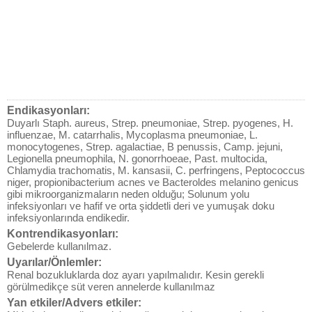
Endikasyonları:
Duyarlı Staph. aureus, Strep. pneumoniae, Strep. pyogenes, H.
influenzae, M. catarrhalis, Mycoplasma pneumoniae, L.
monocytogenes, Strep. agalactiae, B penussis, Camp. jejuni,
Legionella pneumophila, N. gonorrhoeae, Past. multocida,
Chlamydia trachomatis, M. kansasii, C. perfringens, Peptococcus
niger, propionibacterium acnes ve Bacteroldes melanino genicus
gibi mikroorganizmaların neden olduğu; Solunum yolu
infeksiyonları ve hafif ve orta şiddetli deri ve yumuşak doku
infeksiyonlarında endikedir.
Kontrendikasyonları:
Gebelerde kullanılmaz.
Uyarılar/Önlemler:
Renal bozukluklarda doz ayarı yapılmalıdır. Kesin gerekli
görülmedikçe süt veren annelerde kullanılmaz
Yan etkiler/Advers etkiler: