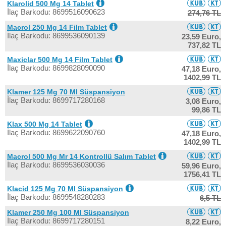
Klarolid 500 Mg 14 Tablet
İlaç Barkodu: 8699516090623
274,76 TL
Macrol 250 Mg 14 Film Tablet
İlaç Barkodu: 8699536090139
23,59 Euro,
737,82 TL
Maxiclar 500 Mg 14 Film Tablet
İlaç Barkodu: 8699828090090
47,18 Euro,
1402,99 TL
Klamer 125 Mg 70 Ml Süspansiyon
İlaç Barkodu: 8699717280168
3,08 Euro,
99,86 TL
Klax 500 Mg 14 Tablet
İlaç Barkodu: 8699622090760
47,18 Euro,
1402,99 TL
Macrol 500 Mg Mr 14 Kontrollü Salım Tablet
İlaç Barkodu: 8699536030036
59,96 Euro,
1756,41 TL
Klacid 125 Mg 70 Ml Süspansiyon
İlaç Barkodu: 8699548280283
6,5 TL
Klamer 250 Mg 100 Ml Süspansiyon
İlaç Barkodu: 8699717280151
8,22 Euro,