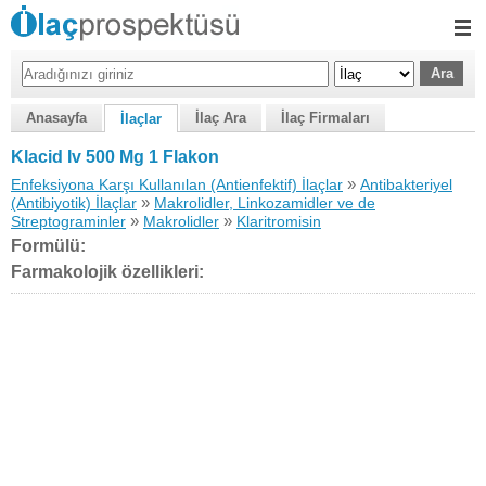
Anasayfa
İlaç Ara
İlaç Firmaları
İlaçlar
Klacid Iv 500 Mg 1 Flakon
»
Enfeksiyona Karşı Kullanılan (Antienfektif) İlaçlar
Antibakteriyel
»
(Antibiyotik) İlaçlar
Makrolidler, Linkozamidler ve de
»
»
Streptograminler
Makrolidler
Klaritromisin
Formülü:
Farmakolojik özellikleri: