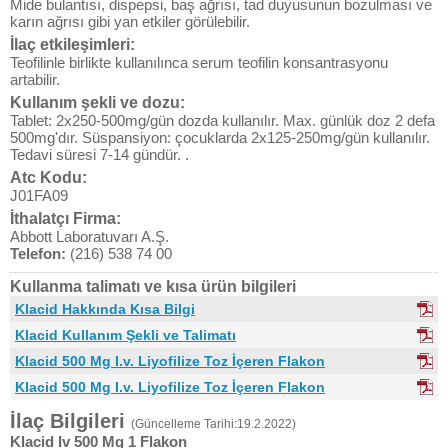
Mide bulantısı, dispepsi, baş ağrısı, tad duyusunun bozulması ve
karın ağrısı gibi yan etkiler görülebilir.
İlaç etkileşimleri:
Teofilinle birlikte kullanılınca serum teofilin konsantrasyonu
artabilir.
Kullanım şekli ve dozu:
Tablet: 2x250-500mg/gün dozda kullanılır. Max. günlük doz 2 defa
500mg'dır. Süspansiyon: çocuklarda 2x125-250mg/gün kullanılır.
Tedavi süresi 7-14 gündür. .
Atc Kodu:
J01FA09
İthalatçı Firma:
Abbott Laboratuvarı A.Ş.
Telefon:
(216) 538 74 00
Kullanma talimatı ve kısa ürün bilgileri
Klacid Hakkında Kısa Bilgi
Klacid Kullanım Şekli ve Talimatı
Klacid 500 Mg I.v. Liyofilize Toz İçeren Flakon
Klacid 500 Mg I.v. Liyofilize Toz İçeren Flakon
İlaç Bilgileri
(Güncelleme Tarihi:19.2.2022)
Klacid Iv 500 Mg 1 Flakon