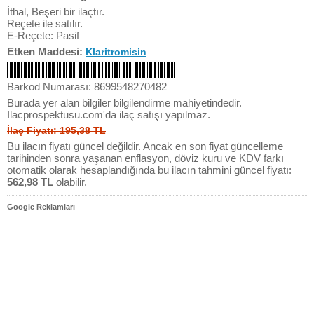
İthal, Beşeri bir ilaçtır.
Reçete ile satılır.
E-Reçete: Pasif
Etken Maddesi:
Klaritromisin
Barkod Numarası: 8699548270482
Burada yer alan bilgiler bilgilendirme mahiyetindedir.
Ilacprospektusu.com'da ilaç satışı yapılmaz.
İlaç Fiyatı: 195,38 TL
Bu ilacın fiyatı güncel değildir. Ancak en son fiyat güncelleme
tarihinden sonra yaşanan enflasyon, döviz kuru ve KDV farkı
otomatik olarak hesaplandığında bu ilacın tahmini güncel fiyatı:
562,98 TL
olabilir.
Google Reklamları