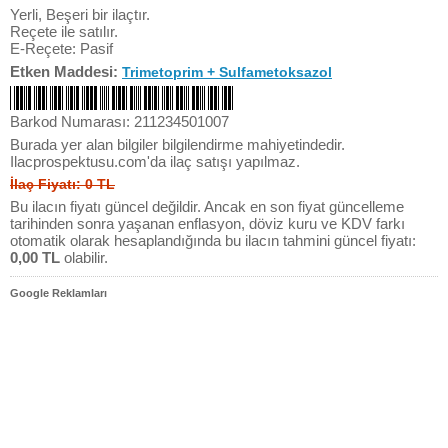
Yerli, Beşeri bir ilaçtır.
Reçete ile satılır.
E-Reçete: Pasif
Etken Maddesi:
Trimetoprim + Sulfametoksazol
Barkod Numarası: 211234501007
Burada yer alan bilgiler bilgilendirme mahiyetindedir.
Ilacprospektusu.com'da ilaç satışı yapılmaz.
İlaç Fiyatı: 0 TL
Bu ilacın fiyatı güncel değildir. Ancak en son fiyat güncelleme
tarihinden sonra yaşanan enflasyon, döviz kuru ve KDV farkı
otomatik olarak hesaplandığında bu ilacın tahmini güncel fiyatı:
0,00 TL
olabilir.
Google Reklamları