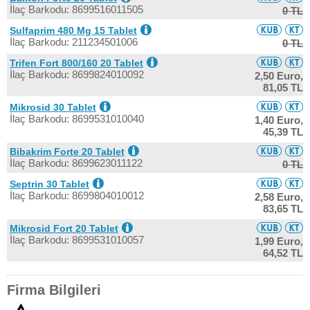
İlaç Barkodu: 8699516011505
0 TL
Sulfaprim 480 Mg 15 Tablet
İlaç Barkodu: 211234501006
0 TL
Trifen Fort 800/160 20 Tablet
İlaç Barkodu: 8699824010092
2,50 Euro,
81,05 TL
Mikrosid 30 Tablet
İlaç Barkodu: 8699531010040
1,40 Euro,
45,39 TL
Bibakrim Forte 20 Tablet
İlaç Barkodu: 8699623011122
0 TL
Septrin 30 Tablet
İlaç Barkodu: 8699804010012
2,58 Euro,
83,65 TL
Mikrosid Fort 20 Tablet
İlaç Barkodu: 8699531010057
1,99 Euro,
64,52 TL
Firma Bilgileri