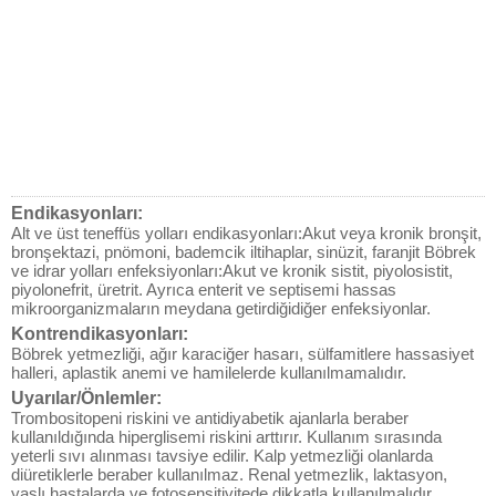
Endikasyonları:
Alt ve üst teneffüs yolları endikasyonları:Akut veya kronik bronşit,
bronşektazi, pnömoni, bademcik iltihaplar, sinüzit, faranjit Böbrek
ve idrar yolları enfeksiyonları:Akut ve kronik sistit, piyolosistit,
piyolonefrit, üretrit. Ayrıca enterit ve septisemi hassas
mikroorganizmaların meydana getirdiğidiğer enfeksiyonlar.
Kontrendikasyonları:
Böbrek yetmezliği, ağır karaciğer hasarı, sülfamitlere hassasiyet
halleri, aplastik anemi ve hamilelerde kullanılmamalıdır.
Uyarılar/Önlemler:
Trombositopeni riskini ve antidiyabetik ajanlarla beraber
kullanıldığında hiperglisemi riskini arttırır. Kullanım sırasında
yeterli sıvı alınması tavsiye edilir. Kalp yetmezliği olanlarda
diüretiklerle beraber kullanılmaz. Renal yetmezlik, laktasyon,
yaşlı hastalarda ve fotosensitivitede dikkatla kullanılmalıdır.