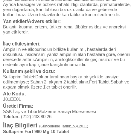
Ayrıca karaciğer ve böbrek rahatsızlığı olanlarda, prematürelerde,
yeni doğanlarda, kan tablosu bozuk olanlarda ve gebelerde
kullanılmaz. Uzun tedavilerde kan tablosu kontrol edilmelidir.
Yan etkiler/Advers etkiler:
Bulantı, kusma, eritem, ürtiker, renal tübüler asidoz ve anoreksi
yan etkilerdir.
İlaç etkileşimleri:
Ampisilin ve allopurinolun birlikte kullanımı, hastalarda deri
döküntüsü insidansını yanlız ampisilin alan hastalara göre, önemli
derecede arttırır.Ampisilin, amiloglikozitler ile geçimsizdir ve bu
nedenle aynı kap içinde karıştırılmamalıdır.
Kullanım şekli ve dozu:
Sulfaprim Tablet:Doktor tarafından başka bir şekilde tavsiye
edilmemişse; Sabah 2, akşam 2 tablet alınır.Fort Tablet:Sabah ve
akşam olmak üzere 1'er tablet önerilir.
Atc Kodu:
J01EE01
Üretici Firma:
SSK İlaç ve Tıbbi Malzeme Sanayi Müessesesi
Telefon:
(212) 233 80 26
İlaç Bilgileri
(Güncelleme Tarihi:15.4.2011)
Sulfaprim Fort 960 Mg 10 Tablet