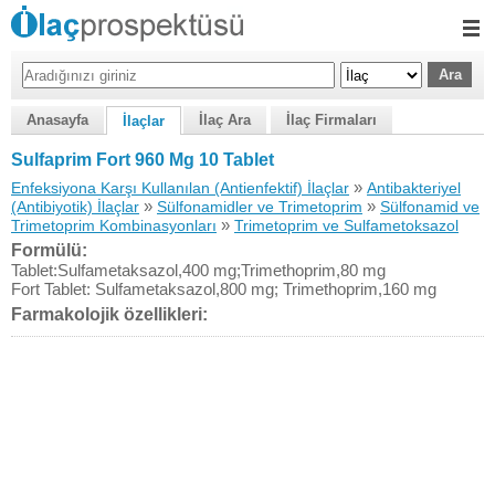
Anasayfa
İlaç Ara
İlaç Firmaları
İlaçlar
Sulfaprim Fort 960 Mg 10 Tablet
»
Enfeksiyona Karşı Kullanılan (Antienfektif) İlaçlar
Antibakteriyel
»
»
(Antibiyotik) İlaçlar
Sülfonamidler ve Trimetoprim
Sülfonamid ve
»
Trimetoprim Kombinasyonları
Trimetoprim ve Sulfametoksazol
Formülü:
Tablet:Sulfametaksazol,400 mg;Trimethoprim,80 mg
Fort Tablet: Sulfametaksazol,800 mg; Trimethoprim,160 mg
Farmakolojik özellikleri: