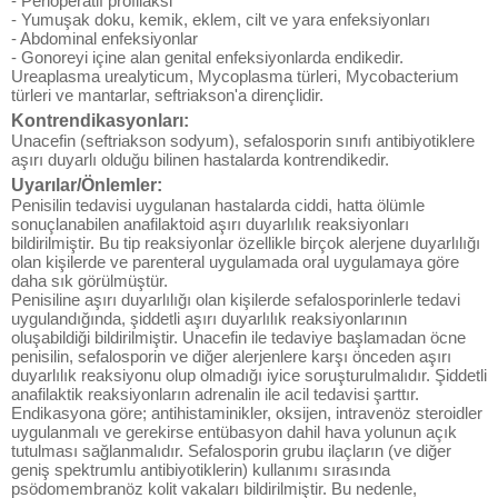
- Perioperatif profilaksi
- Yumuşak doku, kemik, eklem, cilt ve yara enfeksiyonları
- Abdominal enfeksiyonlar
- Gonoreyi içine alan genital enfeksiyonlarda endikedir.
Ureaplasma urealyticum, Mycoplasma türleri, Mycobacterium
türleri ve mantarlar, seftriakson'a dirençlidir.
Kontrendikasyonları:
Unacefin (seftriakson sodyum), sefalosporin sınıfı antibiyotiklere
aşırı duyarlı olduğu bilinen hastalarda kontrendikedir.
Uyarılar/Önlemler:
Penisilin tedavisi uygulanan hastalarda ciddi, hatta ölümle
sonuçlanabilen anafilaktoid aşırı duyarlılık reaksiyonları
bildirilmiştir. Bu tip reaksiyonlar özellikle birçok alerjene duyarlılığı
olan kişilerde ve parenteral uygulamada oral uygulamaya göre
daha sık görülmüştür.
Penisiline aşırı duyarlılığı olan kişilerde sefalosporinlerle tedavi
uygulandığında, şiddetli aşırı duyarlılık reaksiyonlarının
oluşabildiği bildirilmiştir. Unacefin ile tedaviye başlamadan öcne
penisilin, sefalosporin ve diğer alerjenlere karşı önceden aşırı
duyarlılık reaksiyonu olup olmadığı iyice soruşturulmalıdır. Şiddetli
anafilaktik reaksiyonların adrenalin ile acil tedavisi şarttır.
Endikasyona göre; antihistaminikler, oksijen, intravenöz steroidler
uygulanmalı ve gerekirse entübasyon dahil hava yolunun açık
tutulması sağlanmalıdır. Sefalosporin grubu ilaçların (ve diğer
geniş spektrumlu antibiyotiklerin) kullanımı sırasında
psödomembranöz kolit vakaları bildirilmiştir. Bu nedenle,