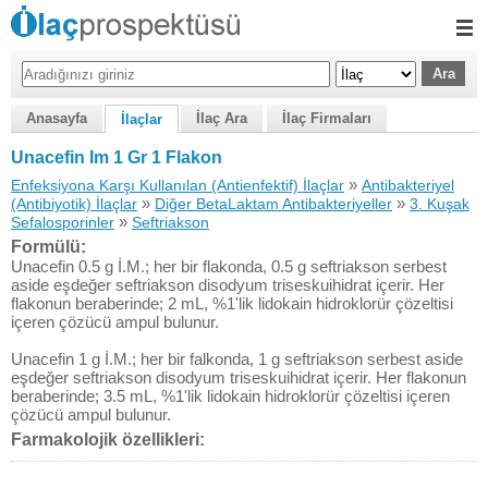
Anasayfa
İlaç Ara
İlaç Firmaları
İlaçlar
Unacefin Im 1 Gr 1 Flakon
»
Enfeksiyona Karşı Kullanılan (Antienfektif) İlaçlar
Antibakteriyel
»
»
(Antibiyotik) İlaçlar
Diğer BetaLaktam Antibakteriyeller
3. Kuşak
»
Sefalosporinler
Seftriakson
Formülü:
Unacefin 0.5 g İ.M.; her bir flakonda, 0.5 g seftriakson serbest
aside eşdeğer seftriakson disodyum triseskuihidrat içerir. Her
flakonun beraberinde; 2 mL, %1'lik lidokain hidroklorür çözeltisi
içeren çözücü ampul bulunur.
Unacefin 1 g İ.M.; her bir falkonda, 1 g seftriakson serbest aside
eşdeğer seftriakson disodyum triseskuihidrat içerir. Her flakonun
beraberinde; 3.5 mL, %1'lik lidokain hidroklorür çözeltisi içeren
çözücü ampul bulunur.
Farmakolojik özellikleri: