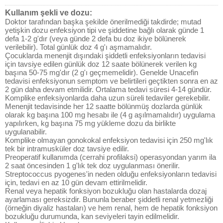
Kullanım şekli ve dozu:
Doktor tarafından başka şekilde önerilmediği takdirde; mutad
yetişkin dozu enfeksiyon tipi ve şiddetine bağlı olarak günde 1
defa 1-2 g'dır (veya günde 2 defa bu doz ikiye bölünerek
verilebilir). Total günlük doz 4 g'ı aşmamalıdır.
Çocuklarda menenjit dışındaki şiddetli enfeksiyonların tedavisi
için tavsiye edilen günlük doz 12 saate bölünerek verilen kg
başına 50-75 mg'dır (2 g'ı geçmemelidir). Genelde Unacefin
tedavisi enfeksiyonun semptom ve belirtileri geçtikten sonra en az
2 gün daha devam etmilidir. Ortalama tedavi süresi 4-14 gündür.
Komplike enfeksiyonlarda daha uzun süreli tedaviler gerekebilir.
Menenjit tedavisinde her 12 saatte bölünmüş dozlarda günlük
olarak kg başına 100 mg hesabı ile (4 g aşılmamalıdır) uygulama
yapılırken, kg başına 75 mg yükleme dozu da birlikte
uygulanabilir.
Komplike olmayan gonokokal enfeksiyon tedavisi için 250 mg'lık
tek bir intramusküler doz tavsiye edilir.
Preoperatif kullanımda (cerrahi profilaksi) operasyondan yarım ila
2 saat öncesinden 1 g'lık tek doz uygulanması önerilir.
Streptococcus pyogenes'in neden olduğu enfeksiyonların tedavisi
için, tedavi en az 10 gün devam ettirilmelidir.
Renal veya hepatik fonksiyon bozukluğu olan hastalarda dozaj
ayarlaması gereksizdir. Bununla beraber şiddetli renal yetmezliği
(örneğin diyaliz hastaları) ve hem renal, hem de hepatik fonksiyon
bozukluğu durumunda, kan seviyeleri tayin edilmelidir.