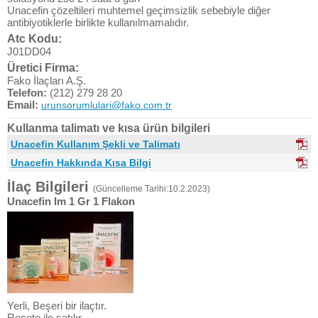
Unacefin çözeltileri muhtemel geçimsizlik sebebiyle diğer
antibiyotiklerle birlikte kullanılmamalıdır.
Atc Kodu:
J01DD04
Üretici Firma:
Fako İlaçları A.Ş.
Telefon:
(212) 279 28 20
Email:
urunsorumlulari@fako.com.tr
Kullanma talimatı ve kısa ürün bilgileri
Unacefin Kullanım Şekli ve Talimatı
Unacefin Hakkında Kısa Bilgi
İlaç Bilgileri
(Güncelleme Tarihi:10.2.2023)
Unacefin Im 1 Gr 1 Flakon
Yerli, Beşeri bir ilaçtır.
Reçete ile satılır.