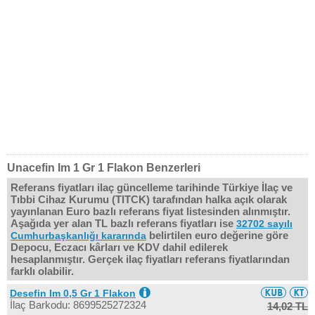
Unacefin Im 1 Gr 1 Flakon Benzerleri
Referans fiyatları ilaç güncelleme tarihinde Türkiye İlaç ve
Tıbbi Cihaz Kurumu (TITCK) tarafından halka açık olarak
yayınlanan Euro bazlı referans fiyat listesinden alınmıştır.
Aşağıda yer alan TL bazlı referans fiyatları ise
32702 sayılı
belirtilen euro değerine göre
Cumhurbaşkanlığı kararında
Depocu, Eczacı kârları ve KDV dahil edilerek
hesaplanmıştır. Gerçek ilaç fiyatları referans fiyatlarından
farklı olabilir.
Desefin Im 0,5 Gr 1 Flakon
İlaç Barkodu: 8699525272324
14,02 TL