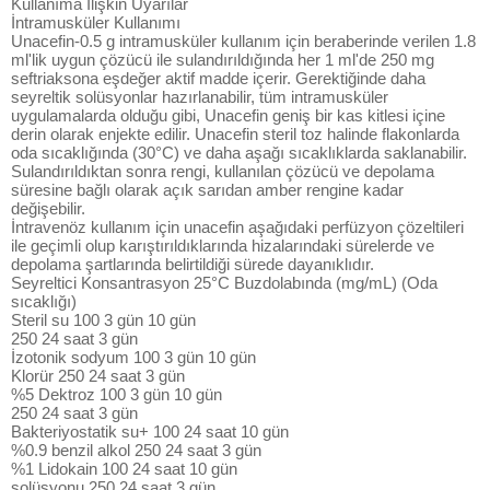
Kullanıma İlişkin Uyarılar
İntramusküler Kullanımı
Unacefin-0.5 g intramusküler kullanım için beraberinde verilen 1.8
ml'lik uygun çözücü ile sulandırıldığında her 1 ml'de 250 mg
seftriaksona eşdeğer aktif madde içerir. Gerektiğinde daha
seyreltik solüsyonlar hazırlanabilir, tüm intramusküler
uygulamalarda olduğu gibi, Unacefin geniş bir kas kitlesi içine
derin olarak enjekte edilir. Unacefin steril toz halinde flakonlarda
oda sıcaklığında (30°C) ve daha aşağı sıcaklıklarda saklanabilir.
Sulandırıldıktan sonra rengi, kullanılan çözücü ve depolama
süresine bağlı olarak açık sarıdan amber rengine kadar
değişebilir.
İntravenöz kullanım için unacefin aşağıdaki perfüzyon çözeltileri
ile geçimli olup karıştırıldıklarında hizalarındaki sürelerde ve
depolama şartlarında belirtildiği sürede dayanıklıdır.
Seyreltici Konsantrasyon 25°C Buzdolabında (mg/mL) (Oda
sıcaklığı)
Steril su 100 3 gün 10 gün
250 24 saat 3 gün
İzotonik sodyum 100 3 gün 10 gün
Klorür 250 24 saat 3 gün
%5 Dektroz 100 3 gün 10 gün
250 24 saat 3 gün
Bakteriyostatik su+ 100 24 saat 10 gün
%0.9 benzil alkol 250 24 saat 3 gün
%1 Lidokain 100 24 saat 10 gün
solüsyonu 250 24 saat 3 gün