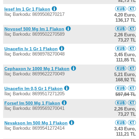
92,73 TL
Iesef Im 1 Gr 1 Flakon
İlaç Barkodu: 8699508270217
4,20 Euro,
136,17 TL
Novosef 500 Mg Im 1 Flakon
İlaç Barkodu: 8699502270589
2,26 Euro,
73,27 TL
Unacefin Iv 1 Gr 1 Flakon
İlaç Barkodu: 8698978270048
3,45 Euro,
111,85 TL
Cephaxon Iv 1000 Mg 1 Flakon
İlaç Barkodu: 8699622270049
5,21 Euro,
168,92 TL
Unacefin Im 0,5 Gr 1 Flakon
İlaç Barkodu: 8699517271205
597,84 TL
Forsef Im 500 Mg 1 Flakon
İlaç Barkodu: 8699569270041
2,26 Euro,
73,27 TL
Nevakson Im 500 Mg 1 Flakon
İlaç Barkodu: 8699541272414
3,43 Euro,
111,21 TL