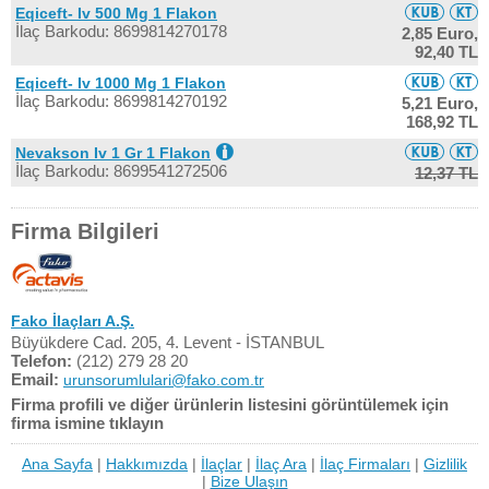
Eqiceft- Iv 500 Mg 1 Flakon
İlaç Barkodu: 8699814270178
2,85 Euro,
92,40 TL
Eqiceft- Iv 1000 Mg 1 Flakon
İlaç Barkodu: 8699814270192
5,21 Euro,
168,92 TL
Nevakson Iv 1 Gr 1 Flakon
İlaç Barkodu: 8699541272506
12,37 TL
Firma Bilgileri
Fako İlaçları A.Ş.
Büyükdere Cad. 205, 4. Levent - İSTANBUL
Telefon:
(212) 279 28 20
Email:
urunsorumlulari@fako.com.tr
Firma profili ve diğer ürünlerin listesini görüntülemek için
firma ismine tıklayın
Ana Sayfa
|
Hakkımızda
|
İlaçlar
|
İlaç Ara
|
İlaç Firmaları
|
Gizlilik
|
Bize Ulaşın