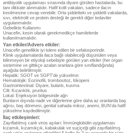
antibiyotik uygulaması sırasında diyare görülen hastalarda, bu
tanı dikkate alınmalıdır. Hafif kolit vakaları, sadece ilacın
kesilmesine cevap verebilir. Orta şiddetteki ve şiddetli vakalarda,
sıvı, elektrolit ve protein desteği ile gerekli diğer tedaviler
uygulanmalıdır.
Gebelikte Kullanımı
Unacefin, kesin olarak gerekmedikçe hamilelerde
kullanılmamalıdır.
Yan etkiler/Advers etkiler:
Unacefin genellikle iyi tolere edilen bir sefalosporindir.
Klinik uygulamalarda ilaca bağlı olabileceği düşünülen veya
bilinmeyen bir etiyoloji sebebiyle görülen yan etkiler (her organ
sistemine ve gittikçe azalan oranlara göre sınıflandığında)
aşağıda belirtilmiştir.
Hepatik: SGOT ve SGPT'de yükselme:
Hematolojik: Eozinofili, trombositoz, lökopeni
Gastrointestinal: Diyare, bulantı, kusma
Cilt: Kızarıklık, pruritus
Lokal: Enjeksiyon bölgesinde ağrı
Bunların dışında nadir ve diğerlerine göre daha az oranlarda baş
ağrısı, baş dönmesi, genital sahada mikoz, anemi, BUN'da hafif
yükselme kaydedilmiştir.
İlaç etkileşimleri:
Zayıflatılmış canlı virüs aşıları: İmmünglobülin uygulaması
kızamık, kızamıkçık, kabakulak ve suçiçeği gibi zayıflatılmış
canlı virüs aşılarının etkinliğini 5 hafta ile 3 ay arasında bir süre