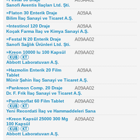
Sanofi Aventis İlaçları Ltd. Şti.
»Flaton 30 Enterik Draje
A09AA
Bilim İlaç Sanayi ve Ticaret A.Ş.
»Intestinol 120 Draje
A09AA
Koçak Farma İlaç ve Kimya Sanayi A.Ş.
»Festal N 20 Enterik Draje
A09AA02
Sanofi Sağlık Ürünleri Ltd. Şti.
»Kreon 10000 Iu 100 Kapsül
A09AA02
Abbott Laboratuvarı A.Ş.
»Hazmolin Enterik 20 Film
A09AA
Tablet
Münir Şahin İlaç Sanayi ve Ticaret A.Ş.
»Pankreon Comp. 20 Draje
A09AA02
Dr. F. Frik İlaç Sanayi ve Ticaret A.Ş.
»Pankreoflat 60 Film Tablet
A09AA02
Yeni Recordati İlaç ve Hammaddeleri Sana
»Kreon Kapsül 25000 300 Mg
A09AA02
100 Kapsül
Abbott Laboratuvarı A.Ş.