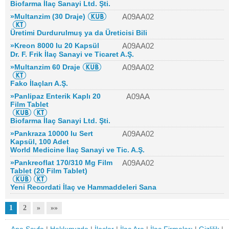
Biofarma İlaç Sanayi Ltd. Şti.
»Multanzim (30 Draje)
A09AA02
Üretimi Durdurulmuş ya da Üreticisi Bili
»Kreon 8000 Iu 20 Kapsül
A09AA02
Dr. F. Frik İlaç Sanayi ve Ticaret A.Ş.
»Multanzim 60 Draje
A09AA02
Fako İlaçları A.Ş.
»Panlipaz Enterik Kaplı 20
A09AA
Film Tablet
Biofarma İlaç Sanayi Ltd. Şti.
»Pankraza 10000 Iu Sert
A09AA02
Kapsül, 100 Adet
World Medicine İlaç Sanayi ve Tic. A.Ş.
»Pankreoflat 170/310 Mg Film
A09AA02
Tablet (20 Film Tablet)
Yeni Recordati İlaç ve Hammaddeleri Sana
1
2
»
»»