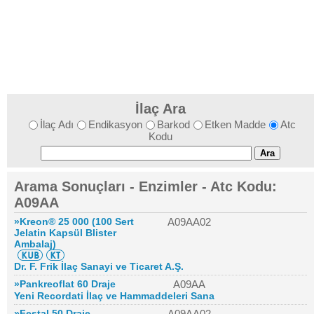
İlaç Ara
İlaç Adı
Endikasyon
Barkod
Etken Madde
Atc
Kodu
Arama Sonuçları - Enzimler - Atc Kodu:
A09AA
»Kreon® 25 000 (100 Sert
A09AA02
Jelatin Kapsül Blister
Ambalaj)
Dr. F. Frik İlaç Sanayi ve Ticaret A.Ş.
»Pankreoflat 60 Draje
A09AA
Yeni Recordati İlaç ve Hammaddeleri Sana
»Festal 50 Draje
A09AA02