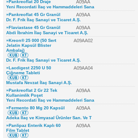
»Pankreoflat 20 Draje
A09AA
Yeni Recordati İlaç ve Hammaddeleri Sana
»Pankreoflat 45 Gr Granül
A09AA
Dr. F. Frik İlaç Sanayi ve Ticaret A.Ş.
»Flaviastase 45 Gr Granül
A09AA
Abdi İbrahim İlaç Sanayi ve Ticaret A.Ş.
»Kreon® 25 000 (50 Sert
A09AA02
Jelatin Kapsül Blister
Ambalaj)
Dr. F. Frik İlaç Sanayi ve Ticaret A.Ş.
»Lacdigest 2250 U 50
A09AA04
Çiğneme Tableti
Mustafa Nevzat İlaç Sanayi A.Ş.
»Pankreoflat 2 Gr 22 Tek
A09AA
Kullanimlik Poşet
Yeni Recordati İlaç ve Hammaddeleri Sana
»Fermento 80 Mg 20 Kapsül
A09AA
Adeka İlaç ve Kimyasal Ürünler San. Ve T
»Panlipaz Enterik Kaplı 60
A09AA
Film Tablet