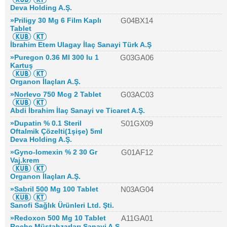
Deva Holding A.Ş.
»Priligy 30 Mg 6 Film Kaplı
G04BX14
Tablet
İbrahim Etem Ulagay İlaç Sanayi Türk A.Ş
»Puregon 0.36 Ml 300 Iu 1
G03GA06
Kartuş
Organon İlaçları A.Ş.
»Norlevo 750 Mcg 2 Tablet
G03AC03
Abdi İbrahim İlaç Sanayi ve Ticaret A.Ş.
»Dupatin % 0.1 Steril
S01GX09
Oftalmik Çözelti(1şişe) 5ml
Deva Holding A.Ş.
»Gyno-lomexin % 2 30 Gr
G01AF12
Vaj.krem
Organon İlaçları A.Ş.
»Sabril 500 Mg 100 Tablet
N03AG04
Sanofi Sağlık Ürünleri Ltd. Şti.
»Redoxon 500 Mg 10 Tablet
A11GA01
Roche Müstahzarları Sanayi A.Ş.