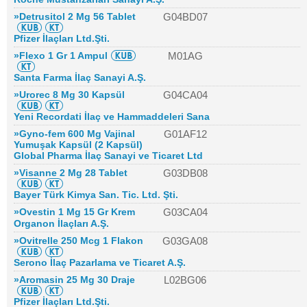
»Detrusitol 2 Mg 56 Tablet
G04BD07
Pfizer İlaçları Ltd.Şti.
»Flexo 1 Gr 1 Ampul
M01AG
Santa Farma İlaç Sanayi A.Ş.
»Urorec 8 Mg 30 Kapsül
G04CA04
Yeni Recordati İlaç ve Hammaddeleri Sana
»Gyno-fem 600 Mg Vajinal
G01AF12
Yumuşak Kapsül (2 Kapsül)
Global Pharma İlaç Sanayi ve Ticaret Ltd
»Visanne 2 Mg 28 Tablet
G03DB08
Bayer Türk Kimya San. Tic. Ltd. Şti.
»Ovestin 1 Mg 15 Gr Krem
G03CA04
Organon İlaçları A.Ş.
»Ovitrelle 250 Mcg 1 Flakon
G03GA08
Serono İlaç Pazarlama ve Ticaret A.Ş.
»Aromasin 25 Mg 30 Draje
L02BG06
Pfizer İlaçları Ltd.Şti.