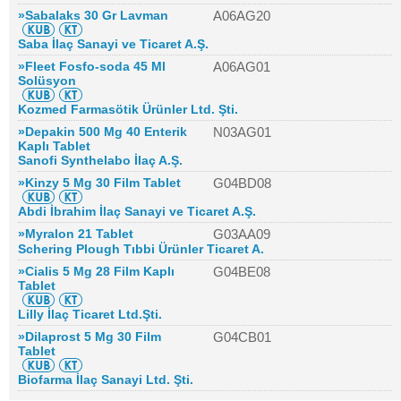
»Sabalaks 30 Gr Lavman
A06AG20
Saba İlaç Sanayi ve Ticaret A.Ş.
»Fleet Fosfo-soda 45 Ml
A06AG01
Solüsyon
Kozmed Farmasötik Ürünler Ltd. Şti.
»Depakin 500 Mg 40 Enterik
N03AG01
Kaplı Tablet
Sanofi Synthelabo İlaç A.Ş.
»Kinzy 5 Mg 30 Film Tablet
G04BD08
Abdi İbrahim İlaç Sanayi ve Ticaret A.Ş.
»Myralon 21 Tablet
G03AA09
Schering Plough Tıbbi Ürünler Ticaret A.
»Cialis 5 Mg 28 Film Kaplı
G04BE08
Tablet
Lilly İlaç Ticaret Ltd.Şti.
»Dilaprost 5 Mg 30 Film
G04CB01
Tablet
Biofarma İlaç Sanayi Ltd. Şti.