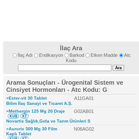
İlaç Ara
İlaç Adı
Endikasyon
Barkod
Etken Madde
Atc
Kodu
Arama Sonuçları - Ürogenital Sistem ve
Cinsiyet Hormonları - Atc Kodu: G
»Ester-vit 30 Tablet
A11GA01
Bilim İlaç Sanayi ve Ticaret A.Ş.
»Methergin 125 Mg 20 Draje
G02AB01
Novartis Sağlık,Gıda ve Tarım Ürünleri S
»Aurorix 300 Mg 30 Film
N06AG02
Kaplı Tablet