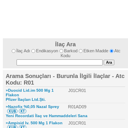
İlaç Ara
İlaç Adı
Endikasyon
Barkod
Etken Madde
Atc
Kodu
Arama Sonuçları - Burunla İlgili İlaçlar - Atc
Kodu: R01
»Duocid Lid.im 500 Mg 1
J01CR01
Flakon
Pfizer İlaçları Ltd.Şti.
»Nazofix %0,05 Nazal Sprey
R01AD09
Yeni Recordati İlaç ve Hammaddeleri Sana
»Ampisid Iv. 500 Mg 1 Flakon
J01CR01