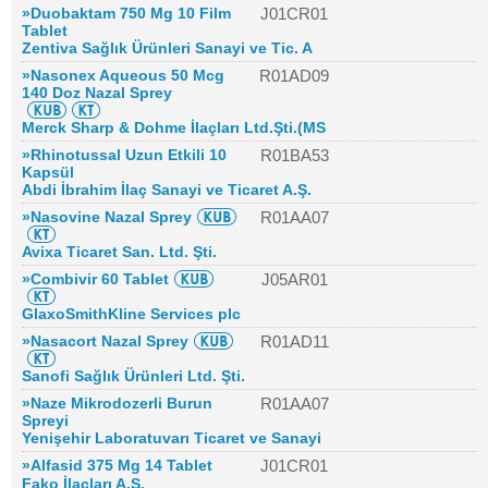
»Duobaktam 750 Mg 10 Film
J01CR01
Tablet
Zentiva Sağlık Ürünleri Sanayi ve Tic. A
»Nasonex Aqueous 50 Mcg
R01AD09
140 Doz Nazal Sprey
Merck Sharp & Dohme İlaçları Ltd.Şti.(MS
»Rhinotussal Uzun Etkili 10
R01BA53
Kapsül
Abdi İbrahim İlaç Sanayi ve Ticaret A.Ş.
»Nasovine Nazal Sprey
R01AA07
Avixa Ticaret San. Ltd. Şti.
»Combivir 60 Tablet
J05AR01
GlaxoSmithKline Services plc
»Nasacort Nazal Sprey
R01AD11
Sanofi Sağlık Ürünleri Ltd. Şti.
»Naze Mikrodozerli Burun
R01AA07
Spreyi
Yenişehir Laboratuvarı Ticaret ve Sanayi
»Alfasid 375 Mg 14 Tablet
J01CR01
Fako İlaçları A.Ş.