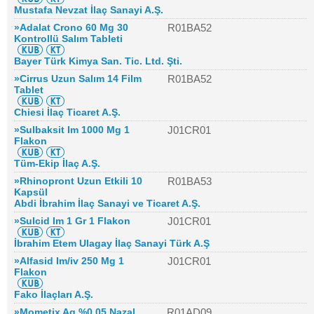
Mustafa Nevzat İlaç Sanayi A.Ş.
»Adalat Crono 60 Mg 30
R01BA52
Kontrollü Salım Tableti
Bayer Türk Kimya San. Tic. Ltd. Şti.
»Cirrus Uzun Salım 14 Film
R01BA52
Tablet
Chiesi İlaç Ticaret A.Ş.
»Sulbaksit Im 1000 Mg 1
J01CR01
Flakon
Tüm-Ekip İlaç A.Ş.
»Rhinopront Uzun Etkili 10
R01BA53
Kapsül
Abdi İbrahim İlaç Sanayi ve Ticaret A.Ş.
»Sulcid Im 1 Gr 1 Flakon
J01CR01
İbrahim Etem Ulagay İlaç Sanayi Türk A.Ş
»Alfasid Im/iv 250 Mg 1
J01CR01
Flakon
Fako İlaçları A.Ş.
»Mometix Aq %0,05 Nazal
R01AD09