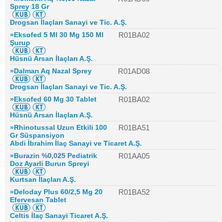
Sprey 18 Gr
Drogsan İlaçları Sanayi ve Tic. A.Ş.
»Eksofed 5 Ml 30 Mg 150 Ml
R01BA02
Şurup
Hüsnü Arsan İlaçları A.Ş.
»Dalman Aq Nazal Sprey
R01AD08
Drogsan İlaçları Sanayi ve Tic. A.Ş.
»Eksofed 60 Mg 30 Tablet
R01BA02
Hüsnü Arsan İlaçları A.Ş.
»Rhinotussal Uzun Etkili 100
R01BA51
Gr Süspansiyon
Abdi İbrahim İlaç Sanayi ve Ticaret A.Ş.
»Burazin %0,025 Pediatrik
R01AA05
Doz Ayarli Burun Spreyi
Kurtsan İlaçları A.Ş.
»Deloday Plus 60/2,5 Mg 20
R01BA52
Efervesan Tablet
Celtis İlaç Sanayi Ticaret A.Ş.